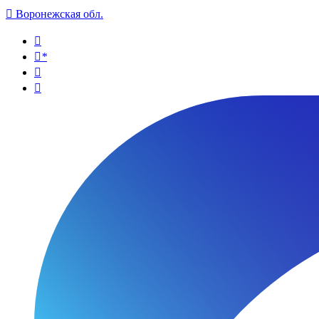

Воронежская обл.

*

