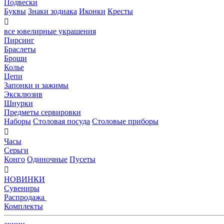
Подвески
Буквы
Знаки зодиака
Иконки
Кресты

все ювелирные украшения
Пирсинг
Браслеты
Броши
Колье
Цепи
Запонки и зажимы
Эксклюзив
Шнурки
Предметы сервировки
Наборы
Столовая посуда
Столовые приборы

Часы
Серьги
Конго
Одиночные
Пусеты

НОВИНКИ
Сувениры
Распродажа
Комплекты