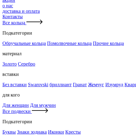
акции
о нас
доставка и оплата
Контакты
Все кольца
Подкатегории
Обручальные кольца
Помолвочные кольца
Прочие кольца
материал
Золото
Серебро
вставки
Без вставки
Swarovski
бриллиант
Гранат
Жемчуг
Изумруд
Квар
для кого
Для женщин
Для мужчин
Все подвески
Подкатегории
Буквы
Знаки зодиака
Иконки
Кресты