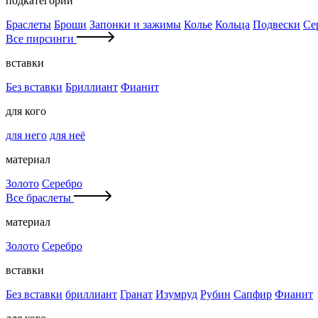
подкатегории
Браслеты
Броши
Запонки и зажимы
Колье
Кольца
Подвески
Се
Все пирсинги
вставки
Без вставки
Бриллиант
Фианит
для кого
для него
для неё
материал
Золото
Серебро
Все браслеты
материал
Золото
Серебро
вставки
Без вставки
бриллиант
Гранат
Изумруд
Рубин
Сапфир
Фианит