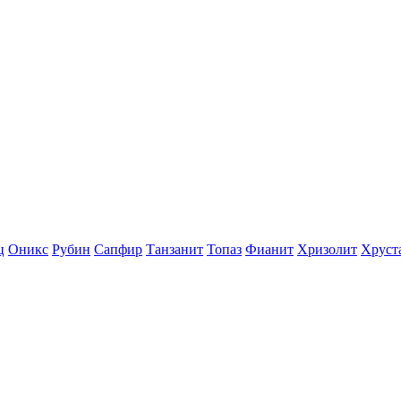
ц
Оникс
Рубин
Сапфир
Танзанит
Топаз
Фианит
Хризолит
Хруст