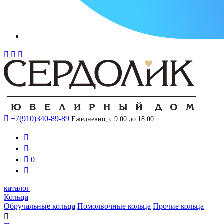




+7(910)340-89-89
Ежедневно, с 9:00 до 18:00



0

каталог
Кольца
Обручальные кольца
Помолвочные кольца
Прочие кольца
