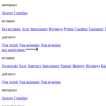
материал
Золото
Серебро
вставки
Без вставки
Агат
бриллиант
Изумруд
Рубин
Сапфир
Танзанит
для кого
Для детей
Для женщин
Для мужчин
все категории
вставки
Swarovski
Агат
Аметист
бриллиант
Гранат
Жемчуг
Изумруд
Кв
для кого
Для детей
Для женщин
Для мужчин
материал
Золото
Серебро