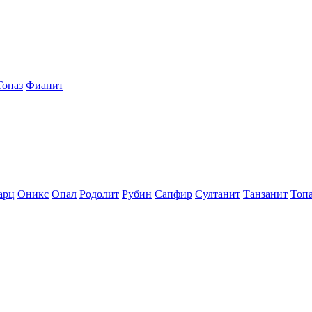
Топаз
Фианит
арц
Оникс
Опал
Родолит
Рубин
Сапфир
Султанит
Танзанит
Топ