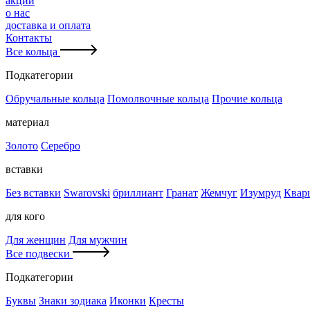
акции
о нас
доставка и оплата
Контакты
Все кольца
Подкатегории
Обручальные кольца
Помолвочные кольца
Прочие кольца
материал
Золото
Серебро
вставки
Без вставки
Swarovski
бриллиант
Гранат
Жемчуг
Изумруд
Квар
для кого
Для женщин
Для мужчин
Все подвески
Подкатегории
Буквы
Знаки зодиака
Иконки
Кресты