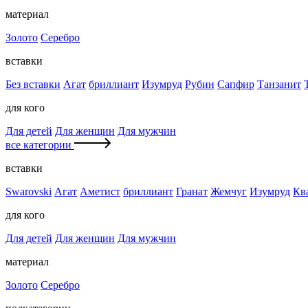
материал
Золото
Серебро
вставки
Без вставки
Агат
бриллиант
Изумруд
Рубин
Сапфир
Танзанит
для кого
Для детей
Для женщин
Для мужчин
все категории
вставки
Swarovski
Агат
Аметист
бриллиант
Гранат
Жемчуг
Изумруд
Кв
для кого
Для детей
Для женщин
Для мужчин
материал
Золото
Серебро