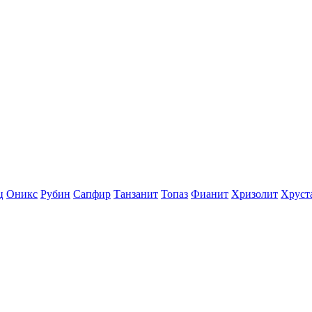
ц
Оникс
Рубин
Сапфир
Танзанит
Топаз
Фианит
Хризолит
Хруст