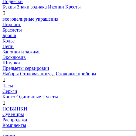
Подвески
Буквы
Знаки зодиака
Иконки
Кресты

все ювелирные украшения
Пирсинг
Браслеты
Броши
Колье
Цепи
Запонки и зажимы
Эксклюзив
Шнурки
Предметы сервировки
Наборы
Столовая посуда
Столовые приборы

Часы
Серьги
Конго
Одиночные
Пусеты

НОВИНКИ
Сувениры
Распродажа
Комплекты