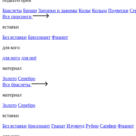
подкатегории
Браслеты
Броши
Запонки и зажимы
Колье
Кольца
Подвески
Се
Все пирсинги
вставки
Без вставки
Бриллиант
Фианит
для кого
для него
для неё
материал
Золото
Серебро
Все браслеты
материал
Золото
Серебро
вставки
Без вставки
бриллиант
Гранат
Изумруд
Рубин
Сапфир
Фианит