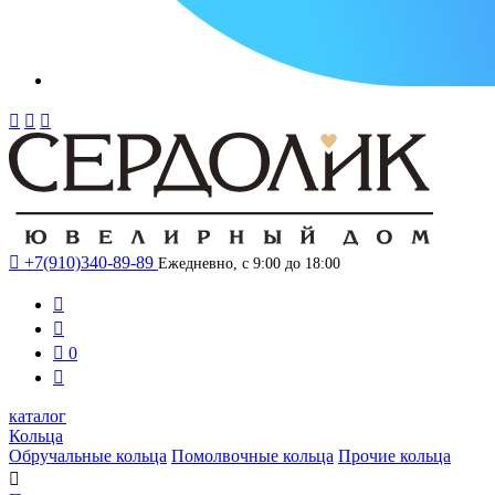




+7(910)340-89-89
Ежедневно, с 9:00 до 18:00



0

каталог
Кольца
Обручальные кольца
Помолвочные кольца
Прочие кольца
