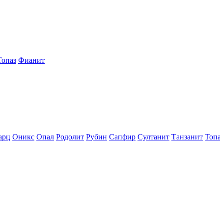
Топаз
Фианит
арц
Оникс
Опал
Родолит
Рубин
Сапфир
Султанит
Танзанит
Топ