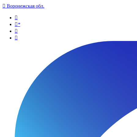

Воронежская обл.

*

