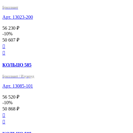
Бриллиант
Арт. 13023-200
56 230 ₽
-10%
50 607 ₽


КОЛЬЦО 585
Бриллиант / Изумруд
Арт. 13085-101
56 520 ₽
-10%
50 868 ₽

