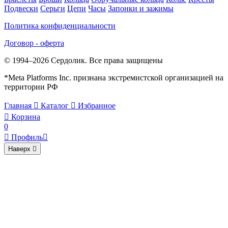
Подвески
Серьги
Цепи
Часы
Запонки и зажимы
Политика конфиденциальности
Договор - оферта
© 1994–2026 Сердолик. Все права защищены
*Meta Platforms Inc. признана экстремистской организацией на
территории РФ
Главная

Каталог

Избранное

Корзина
0

Профиль

Наверх
