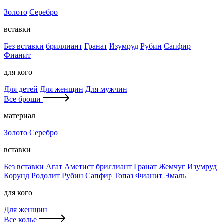
Золото
Серебро
вставки
Без вставки
бриллиант
Гранат
Изумруд
Рубин
Сапфир
Фианит
для кого
Для детей
Для женщин
Для мужчин
Все броши
материал
Золото
Серебро
вставки
Без вставки
Агат
Аметист
бриллиант
Гранат
Жемчуг
Изумруд
Корунд
Родолит
Рубин
Сапфир
Топаз
Фианит
Эмаль
для кого
Для женщин
Все колье