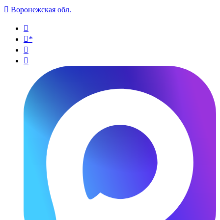

Воронежская обл.

*

