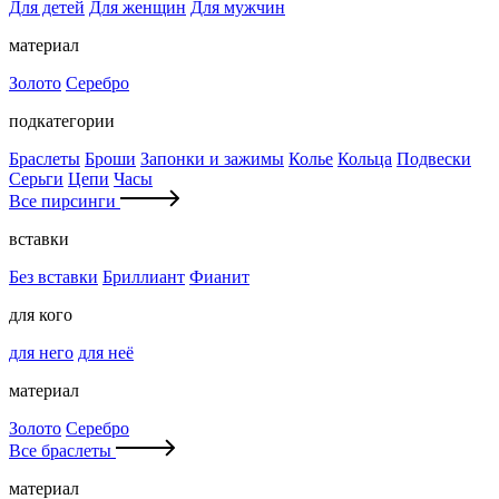
Для детей
Для женщин
Для мужчин
материал
Золото
Серебро
подкатегории
Браслеты
Броши
Запонки и зажимы
Колье
Кольца
Подвески
Серьги
Цепи
Часы
Все пирсинги
вставки
Без вставки
Бриллиант
Фианит
для кого
для него
для неё
материал
Золото
Серебро
Все браслеты
материал