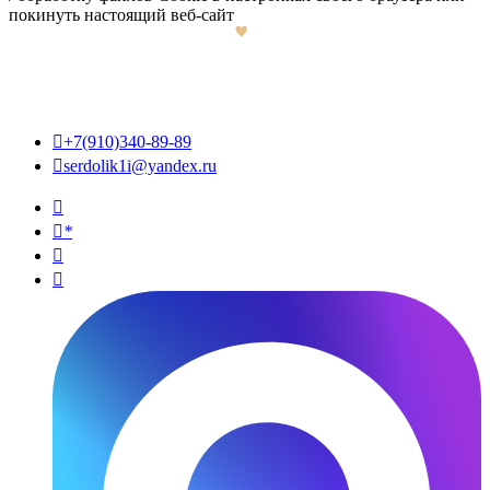
покинуть настоящий веб-сайт

+7(910)340-89-89

serdolik1i@yandex.ru

*

