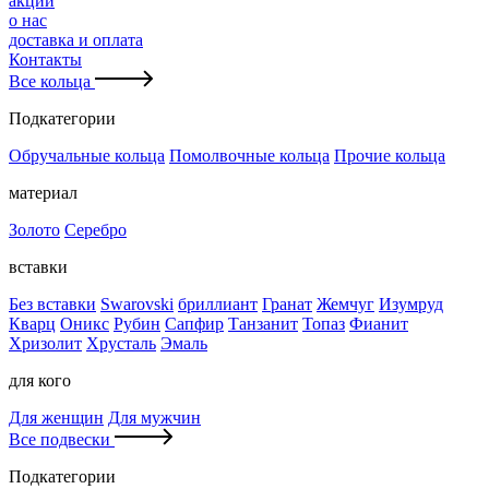
акции
о нас
доставка и оплата
Контакты
Все кольца
Подкатегории
Обручальные кольца
Помолвочные кольца
Прочие кольца
материал
Золото
Серебро
вставки
Без вставки
Swarovski
бриллиант
Гранат
Жемчуг
Изумруд
Кварц
Оникс
Рубин
Сапфир
Танзанит
Топаз
Фианит
Хризолит
Хрусталь
Эмаль
для кого
Для женщин
Для мужчин
Все подвески
Подкатегории