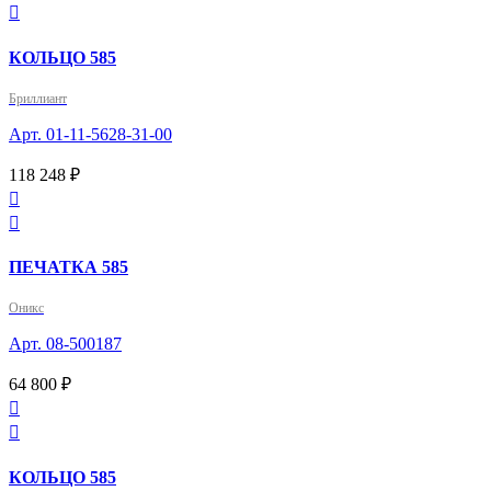

КОЛЬЦО 585
Бриллиант
Арт. 01-11-5628-31-00
118 248 ₽


ПЕЧАТКА 585
Оникс
Арт. 08-500187
64 800 ₽


КОЛЬЦО 585