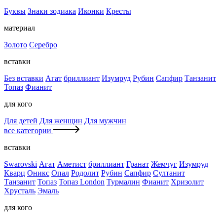
Буквы
Знаки зодиака
Иконки
Кресты
материал
Золото
Серебро
вставки
Без вставки
Агат
бриллиант
Изумруд
Рубин
Сапфир
Танзанит
Топаз
Фианит
для кого
Для детей
Для женщин
Для мужчин
все категории
вставки
Swarovski
Агат
Аметист
бриллиант
Гранат
Жемчуг
Изумруд
Кварц
Оникс
Опал
Родолит
Рубин
Сапфир
Султанит
Танзанит
Топаз
Топаз London
Турмалин
Фианит
Хризолит
Хрусталь
Эмаль
для кого