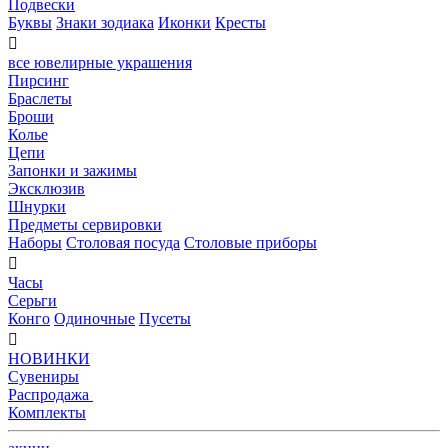
Подвески
Буквы
Знаки зодиака
Иконки
Кресты

все ювелирные украшения
Пирсинг
Браслеты
Броши
Колье
Цепи
Запонки и зажимы
Эксклюзив
Шнурки
Предметы сервировки
Наборы
Столовая посуда
Столовые приборы

Часы
Серьги
Конго
Одиночные
Пусеты

НОВИНКИ
Сувениры
Распродажа
Комплекты