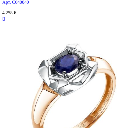
Арт. С040040
4 258 ₽
