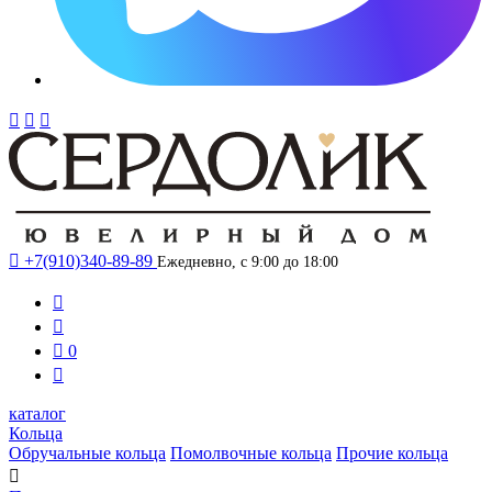




+7(910)340-89-89
Ежедневно, с 9:00 до 18:00



0

каталог
Кольца
Обручальные кольца
Помолвочные кольца
Прочие кольца
