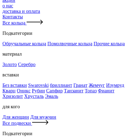
акции
о нас
доставка и оплата
Контакты
Все кольца
Подкатегории
Обручальные кольца
Помолвочные кольца
Прочие кольца
материал
Золото
Серебро
вставки
Без вставки
Swarovski
бриллиант
Гранат
Жемчуг
Изумруд
Кварц
Оникс
Рубин
Сапфир
Танзанит
Топаз
Фианит
Хризолит
Хрусталь
Эмаль
для кого
Для женщин
Для мужчин
Все подвески
Подкатегории