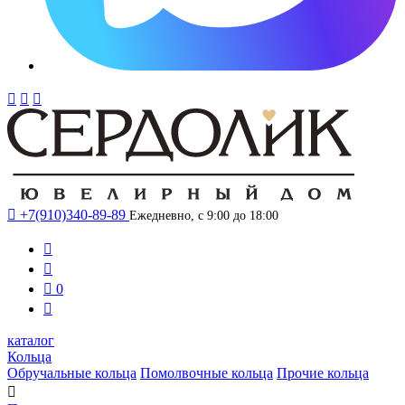




+7(910)340-89-89
Ежедневно, с 9:00 до 18:00



0

каталог
Кольца
Обручальные кольца
Помолвочные кольца
Прочие кольца
