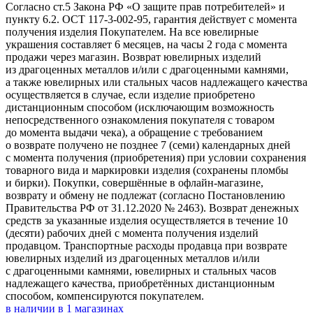
Согласно ст.5 Закона РФ «О защите прав потребителей» и
пункту 6.2. ОСТ 117-3-002-95, гарантия действует с момента
получения изделия Покупателем. На все ювелирные
украшения составляет 6 месяцев, на часы 2 года с момента
продажи через магазин. Возврат ювелирных изделий
из драгоценных металлов и/или с драгоценными камнями,
а также ювелирных или стальных часов надлежащего качества
осуществляется в случае, если изделие приобретено
дистанционным способом (исключающим возможность
непосредственного ознакомления покупателя с товаром
до момента выдачи чека), а обращение с требованием
о возврате получено не позднее 7 (семи) календарных дней
с момента получения (приобретения) при условии сохранения
товарного вида и маркировки изделия (сохранены пломбы
и бирки). Покупки, совершённые в офлайн-магазине,
возврату и обмену не подлежат (согласно Постановлению
Правительства РФ от 31.12.2020 № 2463). Возврат денежных
средств за указанные изделия осуществляется в течение 10
(десяти) рабочих дней с момента получения изделий
продавцом. Транспортные расходы продавца при возврате
ювелирных изделий из драгоценных металлов и/или
с драгоценными камнями, ювелирных и стальных часов
надлежащего качества, приобретённых дистанционным
способом, компенсируются покупателем.
в наличии в
1
магазинах