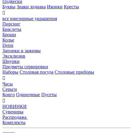
Подвески
Буквы
Знаки зодиака
Иконки
Кресты

все ювелирные украшения
Пирсинг
Браслеты
Броши
Колье
Цепи
Запонки и зажимы
Эксклюзив
Шнурки
Предметы сервировки
Наборы
Столовая посуда
Столовые приборы

Часы
Серьги
Конго
Одиночные
Пусеты

НОВИНКИ
Сувениры
Распродажа
Комплекты