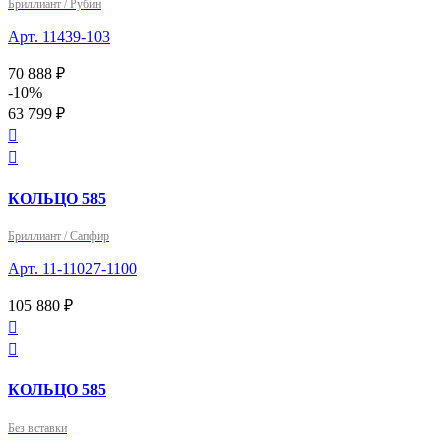
Бриллиант / Рубин
Арт. 11439-103
70 888 ₽
-10%
63 799 ₽


КОЛЬЦО 585
Бриллиант / Сапфир
Арт. 11-11027-1100
105 880 ₽


КОЛЬЦО 585
Без вставки