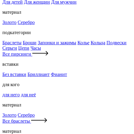
Для детей
Для женщин
Для мужчин
материал
Золото
Серебро
подкатегории
Браслеты
Броши
Запонки и зажимы
Колье
Кольца
Подвески
Серьги
Цепи
Часы
Все пирсинги
вставки
Без вставки
Бриллиант
Фианит
для кого
для него
для неё
материал
Золото
Серебро
Все браслеты
материал