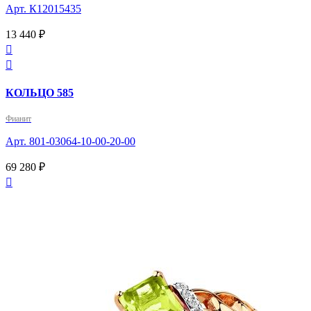
Арт. К12015435
13 440 ₽


КОЛЬЦО 585
Фианит
Арт. 801-03064-10-00-20-00
69 280 ₽
