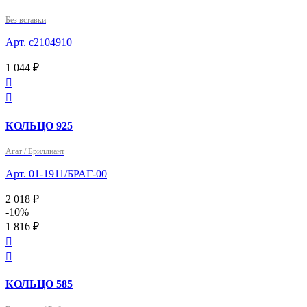
Без вставки
Арт. с2104910
1 044 ₽


КОЛЬЦО 925
Агат / Бриллиант
Арт. 01-1911/БРАГ-00
2 018 ₽
-10%
1 816 ₽


КОЛЬЦО 585