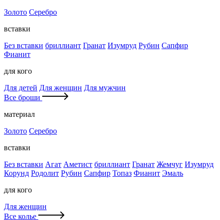
Золото
Серебро
вставки
Без вставки
бриллиант
Гранат
Изумруд
Рубин
Сапфир
Фианит
для кого
Для детей
Для женщин
Для мужчин
Все броши
материал
Золото
Серебро
вставки
Без вставки
Агат
Аметист
бриллиант
Гранат
Жемчуг
Изумруд
Корунд
Родолит
Рубин
Сапфир
Топаз
Фианит
Эмаль
для кого
Для женщин
Все колье