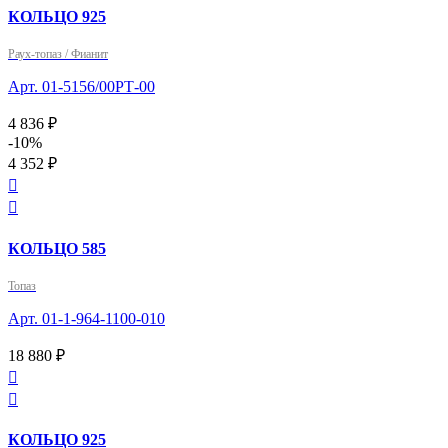
КОЛЬЦО 925
Раух-топаз / Фианит
Арт. 01-5156/00РТ-00
4 836 ₽
-10%
4 352 ₽


КОЛЬЦО 585
Топаз
Арт. 01-1-964-1100-010
18 880 ₽


КОЛЬЦО 925