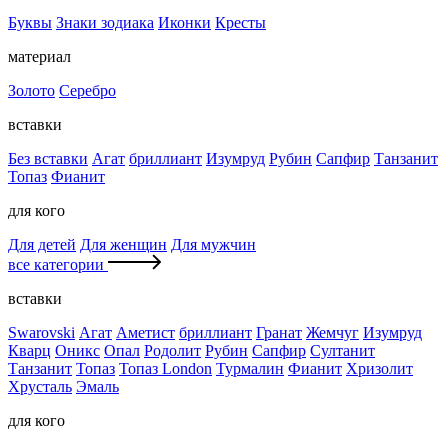
Буквы
Знаки зодиака
Иконки
Кресты
материал
Золото
Серебро
вставки
Без вставки
Агат
бриллиант
Изумруд
Рубин
Сапфир
Танзанит
Топаз
Фианит
для кого
Для детей
Для женщин
Для мужчин
все категории
вставки
Swarovski
Агат
Аметист
бриллиант
Гранат
Жемчуг
Изумруд
Кварц
Оникс
Опал
Родолит
Рубин
Сапфир
Султанит
Танзанит
Топаз
Топаз London
Турмалин
Фианит
Хризолит
Хрусталь
Эмаль
для кого