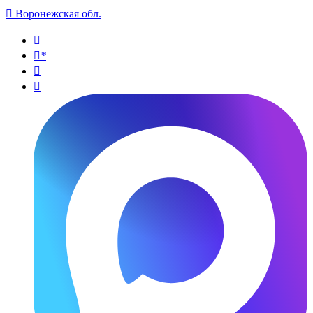

Воронежская обл.

*

