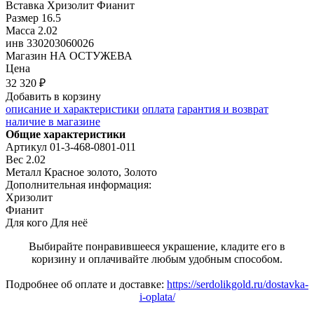
Вставка
Хризолит Фианит
Размер
16.5
Масса
2.02
инв
330203060026
Магазин
НА ОСТУЖЕВА
Цена
32 320 ₽
Добавить в корзину
описание и характеристики
оплата
гарантия и возврат
наличие в магазине
Общие характеристики
Артикул
01-3-468-0801-011
Вес
2.02
Металл
Красное золото, Золото
Дополнительная информация:
Хризолит

Фианит
Для кого
Для неё
Выбирайте понравившееся украшение, кладите его в
коризину и оплачивайте любым удобным способом.
Подробнее об оплате и доставке:
https://serdolikgold.ru/dostavka-
i-oplata/