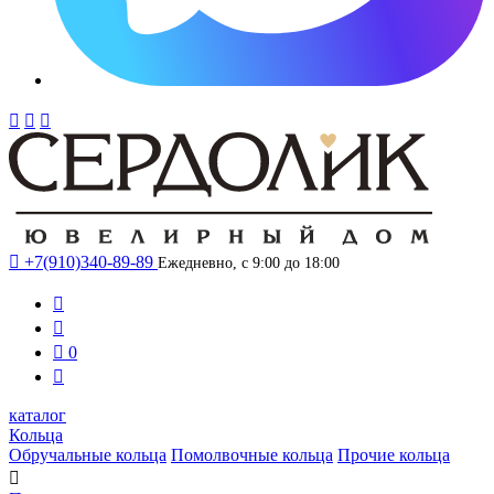




+7(910)340-89-89
Ежедневно, с 9:00 до 18:00



0

каталог
Кольца
Обручальные кольца
Помолвочные кольца
Прочие кольца
