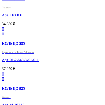
Фианит
Арт. 1106031
34 880 ₽


КОЛЬЦО 585
Раух-топаз / Топаз / Фианит
Арт. 01-2-640-0401-011
37 950 ₽


КОЛЬЦО 925
Фианит
Арт. с1105613