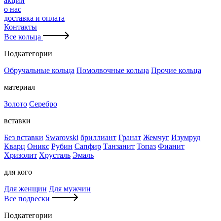
акции
о нас
доставка и оплата
Контакты
Все кольца
Подкатегории
Обручальные кольца
Помолвочные кольца
Прочие кольца
материал
Золото
Серебро
вставки
Без вставки
Swarovski
бриллиант
Гранат
Жемчуг
Изумруд
Кварц
Оникс
Рубин
Сапфир
Танзанит
Топаз
Фианит
Хризолит
Хрусталь
Эмаль
для кого
Для женщин
Для мужчин
Все подвески
Подкатегории