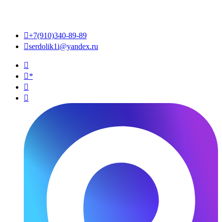

+7(910)340-89-89

serdolik1i@yandex.ru

*

