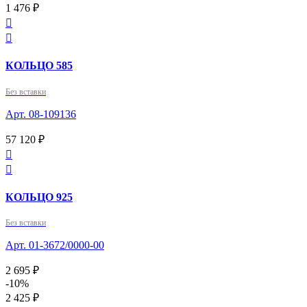
1 476 ₽


КОЛЬЦО 585
Без вставки
Арт. 08-109136
57 120 ₽


КОЛЬЦО 925
Без вставки
Арт. 01-3672/0000-00
2 695 ₽
-10%
2 425 ₽