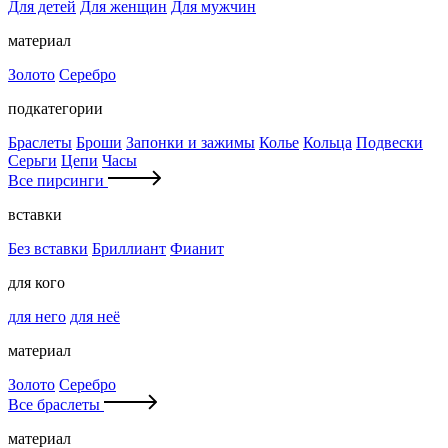
Для детей
Для женщин
Для мужчин
материал
Золото
Серебро
подкатегории
Браслеты
Броши
Запонки и зажимы
Колье
Кольца
Подвески
Серьги
Цепи
Часы
Все пирсинги
вставки
Без вставки
Бриллиант
Фианит
для кого
для него
для неё
материал
Золото
Серебро
Все браслеты
материал