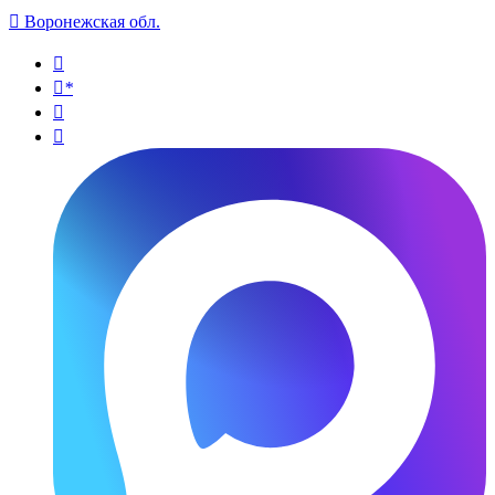

Воронежская обл.

*

