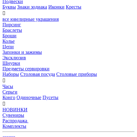
Подвески
Буквы
Знаки зодиака
Иконки
Кресты

все ювелирные украшения
Пирсинг
Браслеты
Броши
Колье
Цепи
Запонки и зажимы
Эксклюзив
Шнурки
Предметы сервировки
Наборы
Столовая посуда
Столовые приборы

Часы
Серьги
Конго
Одиночные
Пусеты

НОВИНКИ
Сувениры
Распродажа
Комплекты