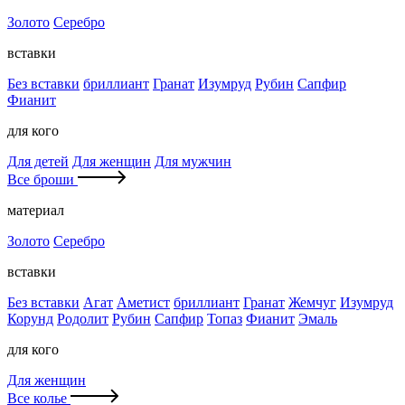
Золото
Серебро
вставки
Без вставки
бриллиант
Гранат
Изумруд
Рубин
Сапфир
Фианит
для кого
Для детей
Для женщин
Для мужчин
Все броши
материал
Золото
Серебро
вставки
Без вставки
Агат
Аметист
бриллиант
Гранат
Жемчуг
Изумруд
Корунд
Родолит
Рубин
Сапфир
Топаз
Фианит
Эмаль
для кого
Для женщин
Все колье