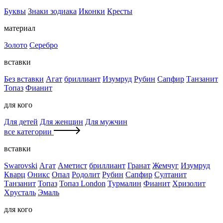
Буквы
Знаки зодиака
Иконки
Кресты
материал
Золото
Серебро
вставки
Без вставки
Агат
бриллиант
Изумруд
Рубин
Сапфир
Танзанит
Топаз
Фианит
для кого
Для детей
Для женщин
Для мужчин
все категории
вставки
Swarovski
Агат
Аметист
бриллиант
Гранат
Жемчуг
Изумруд
Кварц
Оникс
Опал
Родолит
Рубин
Сапфир
Султанит
Танзанит
Топаз
Топаз London
Турмалин
Фианит
Хризолит
Хрусталь
Эмаль
для кого