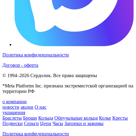
Политика конфиденциальности
Договор - оферта
© 1994–2026 Сердолик. Все права защищены
*Meta Platforms Inc. признана экстремистской организацией на
территории РФ
о компании
новости
акции
О нас
украшения
Браслеты
Броши
Кольца
Обручальные кольца
Колье
Кресты
Подвески
Серьги
Цепи
Часы
Запонки и зажимы
Политика конфиденциальности