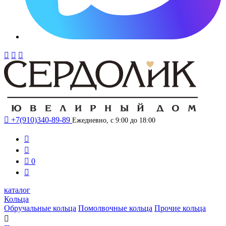




+7(910)340-89-89
Ежедневно, с 9:00 до 18:00



0

каталог
Кольца
Обручальные кольца
Помолвочные кольца
Прочие кольца
