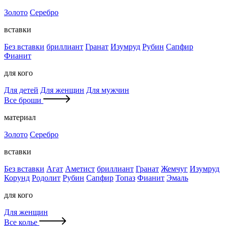
Золото
Серебро
вставки
Без вставки
бриллиант
Гранат
Изумруд
Рубин
Сапфир
Фианит
для кого
Для детей
Для женщин
Для мужчин
Все броши
материал
Золото
Серебро
вставки
Без вставки
Агат
Аметист
бриллиант
Гранат
Жемчуг
Изумруд
Корунд
Родолит
Рубин
Сапфир
Топаз
Фианит
Эмаль
для кого
Для женщин
Все колье