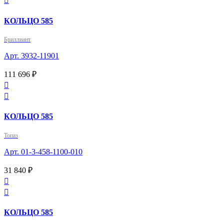

КОЛЬЦО 585
Бриллиант
Арт. 3932-11901
111 696 ₽


КОЛЬЦО 585
Топаз
Арт. 01-3-458-1100-010
31 840 ₽


КОЛЬЦО 585