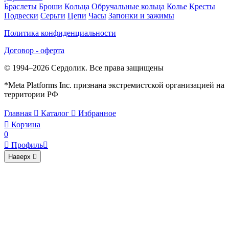
Браслеты
Броши
Кольца
Обручальные кольца
Колье
Кресты
Подвески
Серьги
Цепи
Часы
Запонки и зажимы
Политика конфиденциальности
Договор - оферта
© 1994–2026 Сердолик. Все права защищены
*Meta Platforms Inc. признана экстремистской организацией на
территории РФ
Главная

Каталог

Избранное

Корзина
0

Профиль

Наверх
