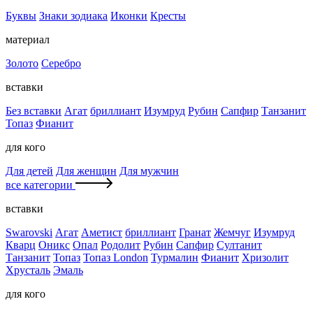
Буквы
Знаки зодиака
Иконки
Кресты
материал
Золото
Серебро
вставки
Без вставки
Агат
бриллиант
Изумруд
Рубин
Сапфир
Танзанит
Топаз
Фианит
для кого
Для детей
Для женщин
Для мужчин
все категории
вставки
Swarovski
Агат
Аметист
бриллиант
Гранат
Жемчуг
Изумруд
Кварц
Оникс
Опал
Родолит
Рубин
Сапфир
Султанит
Танзанит
Топаз
Топаз London
Турмалин
Фианит
Хризолит
Хрусталь
Эмаль
для кого