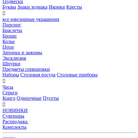
Подвески
Буквы
Знаки зодиака
Иконки
Кресты

все ювелирные украшения
Пирсинг
Браслеты
Броши
Колье
Цепи
Запонки и зажимы
Эксклюзив
Шнурки
Предметы сервировки
Наборы
Столовая посуда
Столовые приборы

Часы
Серьги
Конго
Одиночные
Пусеты

НОВИНКИ
Сувениры
Распродажа
Комплекты