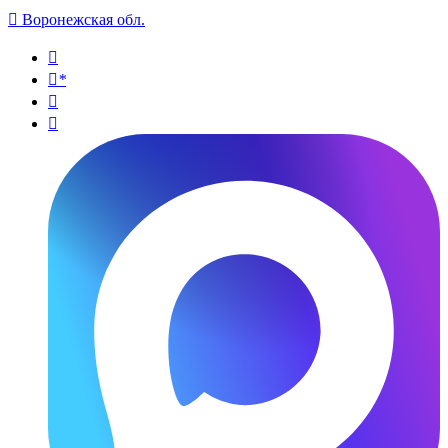

Воронежская обл.

*

