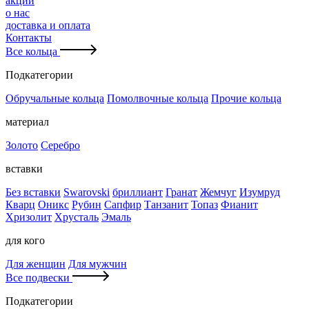
акции
о нас
доставка и оплата
Контакты
Все кольца
Подкатегории
Обручальные кольца
Помолвочные кольца
Прочие кольца
материал
Золото
Серебро
вставки
Без вставки
Swarovski
бриллиант
Гранат
Жемчуг
Изумруд
Кварц
Оникс
Рубин
Сапфир
Танзанит
Топаз
Фианит
Хризолит
Хрусталь
Эмаль
для кого
Для женщин
Для мужчин
Все подвески
Подкатегории