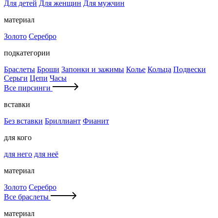
Для детей
Для женщин
Для мужчин
материал
Золото
Серебро
подкатегории
Браслеты
Броши
Запонки и зажимы
Колье
Кольца
Подвески
Серьги
Цепи
Часы
Все пирсинги
вставки
Без вставки
Бриллиант
Фианит
для кого
для него
для неё
материал
Золото
Серебро
Все браслеты
материал