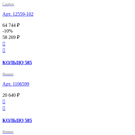
Сапфир
Арт. 12559-102
64 744 ₽
-10%
58 269 ₽


КОЛЬЦО 585
Фианит
Арт. 1106599
20 640 ₽


КОЛЬЦО 585
Фианит