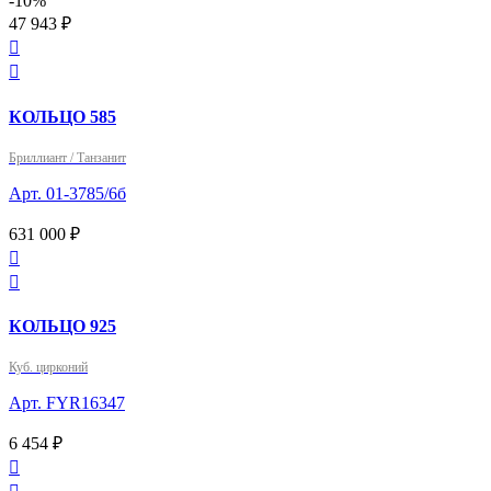
-10%
47 943 ₽


КОЛЬЦО 585
Бриллиант / Танзанит
Арт. 01-3785/6б
631 000 ₽


КОЛЬЦО 925
Куб. цирконий
Арт. FYR16347
6 454 ₽
