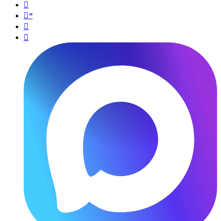

*

