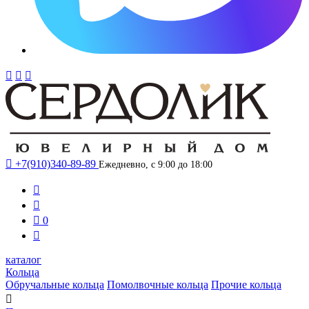




+7(910)340-89-89
Ежедневно, с 9:00 до 18:00



0

каталог
Кольца
Обручальные кольца
Помолвочные кольца
Прочие кольца
