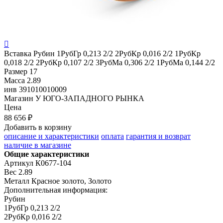

Вставка
Рубин 1РубГр 0,213 2/2 2РубКр 0,016 2/2 1РубКр
0,018 2/2 2РубКр 0,107 2/2 3РубМа 0,306 2/2 1РубМа 0,144 2/2
Размер
17
Масса
2.89
инв
391010010009
Магазин
У ЮГО-ЗАПАДНОГО РЫНКА
Цена
88 656 ₽
Добавить в корзину
описание и характеристики
оплата
гарантия и возврат
наличие в магазине
Общие характеристики
Артикул
К0677-104
Вес
2.89
Металл
Красное золото, Золото
Дополнительная информация:
Рубин

1РубГр 0,213 2/2

2РубКр 0,016 2/2
