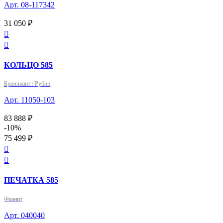
Арт. 08-117342
31 050 ₽


КОЛЬЦО 585
Бриллиант / Рубин
Арт. 11050-103
83 888 ₽
-10%
75 499 ₽


ПЕЧАТКА 585
Фианит
Арт. 040040