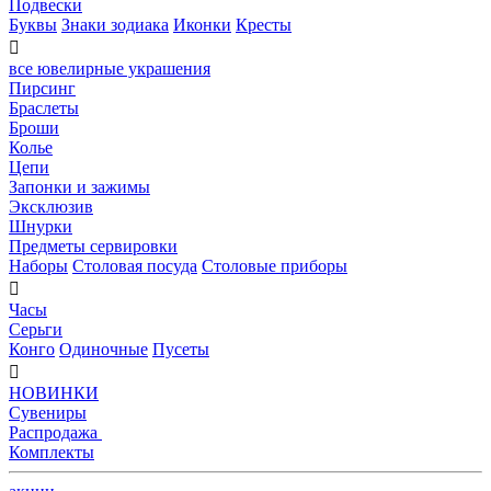
Подвески
Буквы
Знаки зодиака
Иконки
Кресты

все ювелирные украшения
Пирсинг
Браслеты
Броши
Колье
Цепи
Запонки и зажимы
Эксклюзив
Шнурки
Предметы сервировки
Наборы
Столовая посуда
Столовые приборы

Часы
Серьги
Конго
Одиночные
Пусеты

НОВИНКИ
Сувениры
Распродажа
Комплекты