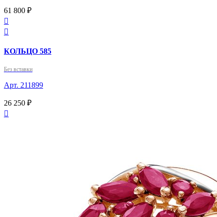
61 800 ₽


КОЛЬЦО 585
Без вставки
Арт. 211899
26 250 ₽
