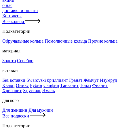
акции
о нас
доставка и оплата
Контакты
Все кольца
Подкатегории
Обручальные кольца
Помолвочные кольца
Прочие кольца
материал
Золото
Серебро
вставки
Без вставки
Swarovski
бриллиант
Гранат
Жемчуг
Изумруд
Кварц
Оникс
Рубин
Сапфир
Танзанит
Топаз
Фианит
Хризолит
Хрусталь
Эмаль
для кого
Для женщин
Для мужчин
Все подвески
Подкатегории