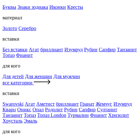
Буквы
Знаки зодиака
Иконки
Кресты
материал
Золото
Серебро
вставки
Без вставки
Агат
бриллиант
Изумруд
Рубин
Сапфир
Танзанит
Топаз
Фианит
для кого
Для детей
Для женщин
Для мужчин
все категории
вставки
Swarovski
Агат
Аметист
бриллиант
Гранат
Жемчуг
Изумруд
Кварц
Оникс
Опал
Родолит
Рубин
Сапфир
Султанит
Танзанит
Топаз
Топаз London
Турмалин
Фианит
Хризолит
Хрусталь
Эмаль
для кого