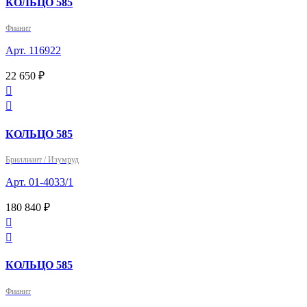
КОЛЬЦО 585
Фианит
Арт. 116922
22 650 ₽


КОЛЬЦО 585
Бриллиант / Изумруд
Арт. 01-4033/1
180 840 ₽


КОЛЬЦО 585
Фианит