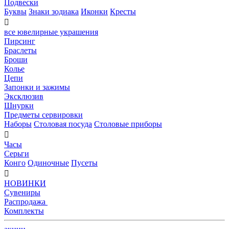
Подвески
Буквы
Знаки зодиака
Иконки
Кресты

все ювелирные украшения
Пирсинг
Браслеты
Броши
Колье
Цепи
Запонки и зажимы
Эксклюзив
Шнурки
Предметы сервировки
Наборы
Столовая посуда
Столовые приборы

Часы
Серьги
Конго
Одиночные
Пусеты

НОВИНКИ
Сувениры
Распродажа
Комплекты