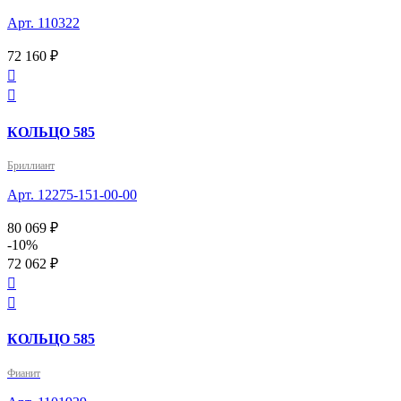
Арт. 110322
72 160 ₽


КОЛЬЦО 585
Бриллиант
Арт. 12275-151-00-00
80 069 ₽
-10%
72 062 ₽


КОЛЬЦО 585
Фианит