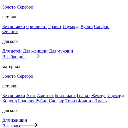
Золото
Серебро
вставки
Без вставки
бриллиант
Гранат
Изумруд
Рубин
Сапфир
Фианит
для кого
Для детей
Для женщин
Для мужчин
Все броши
материал
Золото
Серебро
вставки
Без вставки
Агат
Аметист
бриллиант
Гранат
Жемчуг
Изумруд
Корунд
Родолит
Рубин
Сапфир
Топаз
Фианит
Эмаль
для кого
Для женщин
Все колье