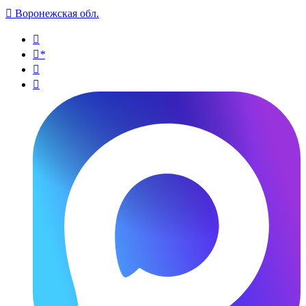

Воронежская обл.

*

