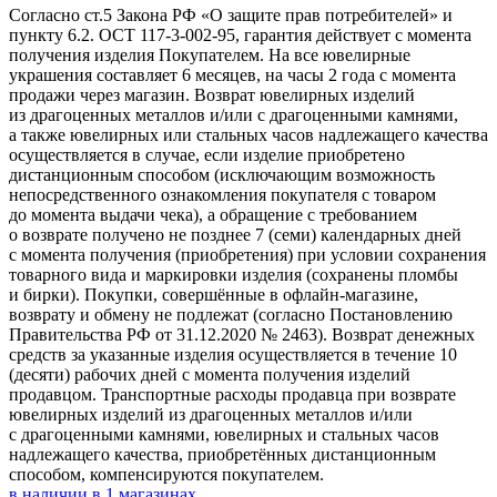
Согласно ст.5 Закона РФ «О защите прав потребителей» и
пункту 6.2. ОСТ 117-3-002-95, гарантия действует с момента
получения изделия Покупателем. На все ювелирные
украшения составляет 6 месяцев, на часы 2 года с момента
продажи через магазин. Возврат ювелирных изделий
из драгоценных металлов и/или с драгоценными камнями,
а также ювелирных или стальных часов надлежащего качества
осуществляется в случае, если изделие приобретено
дистанционным способом (исключающим возможность
непосредственного ознакомления покупателя с товаром
до момента выдачи чека), а обращение с требованием
о возврате получено не позднее 7 (семи) календарных дней
с момента получения (приобретения) при условии сохранения
товарного вида и маркировки изделия (сохранены пломбы
и бирки). Покупки, совершённые в офлайн-магазине,
возврату и обмену не подлежат (согласно Постановлению
Правительства РФ от 31.12.2020 № 2463). Возврат денежных
средств за указанные изделия осуществляется в течение 10
(десяти) рабочих дней с момента получения изделий
продавцом. Транспортные расходы продавца при возврате
ювелирных изделий из драгоценных металлов и/или
с драгоценными камнями, ювелирных и стальных часов
надлежащего качества, приобретённых дистанционным
способом, компенсируются покупателем.
в наличии в
1
магазинах