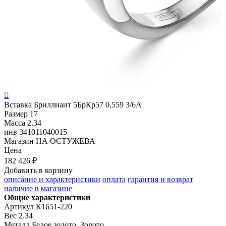

Вставка
Бриллиант 5БрКр57 0,559 3/6А
Размер
17
Масса
2.34
инв
341011040015
Магазин
НА ОСТУЖЕВА
Цена
182 426 ₽
Добавить в корзину
описание и характеристики
оплата
гарантия и возврат
наличие в магазине
Общие характеристики
Артикул
К1651-220
Вес
2.34
Металл
Белое золото, Золото