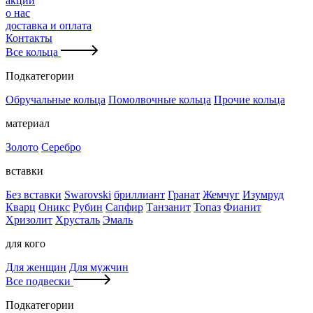
акции
о нас
доставка и оплата
Контакты
Все кольца
Подкатегории
Обручальные кольца
Помолвочные кольца
Прочие кольца
материал
Золото
Серебро
вставки
Без вставки
Swarovski
бриллиант
Гранат
Жемчуг
Изумруд
Кварц
Оникс
Рубин
Сапфир
Танзанит
Топаз
Фианит
Хризолит
Хрусталь
Эмаль
для кого
Для женщин
Для мужчин
Все подвески
Подкатегории