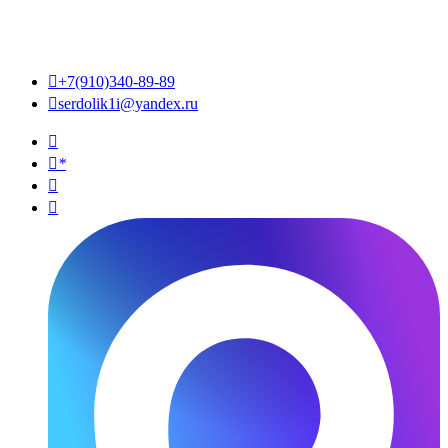

+7(910)340-89-89

serdolik1i@yandex.ru

*

