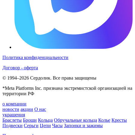
Политика конфиденциальности
Договор - оферта
© 1994–2026 Сердолик. Все права защищены
*Meta Platforms Inc. признана экстремистской организацией на
территории РФ
о компании
новости
акции
О нас
украшения
Браслеты
Броши
Кольца
Обручальные кольца
Колье
Кресты
Подвески
Серьги
Цепи
Часы
Запонки и зажимы