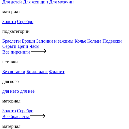
Для детей
Для женщин
Для мужчин
материал
Золото
Серебро
подкатегории
Браслеты
Броши
Запонки и зажимы
Колье
Кольца
Подвески
Серьги
Цепи
Часы
Все пирсинги
вставки
Без вставки
Бриллиант
Фианит
для кого
для него
для неё
материал
Золото
Серебро
Все браслеты
материал