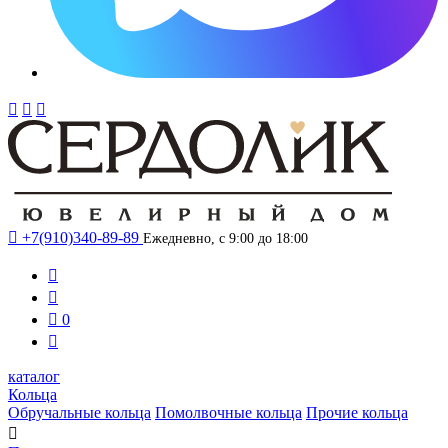




+7(910)340-89-89
Ежедневно, с 9:00 до 18:00



0

каталог
Кольца
Обручальные кольца
Помолвочные кольца
Прочие кольца
