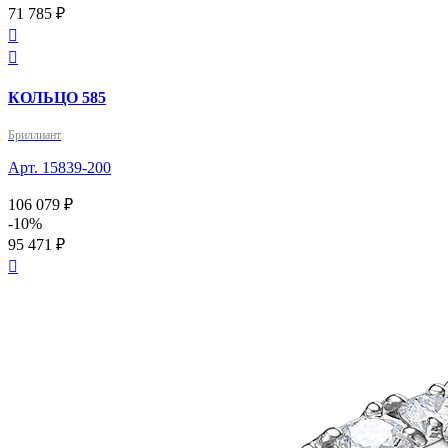
71 785 ₽


КОЛЬЦО 585
Бриллиант
Арт. 15839-200
106 079 ₽
-10%
95 471 ₽
