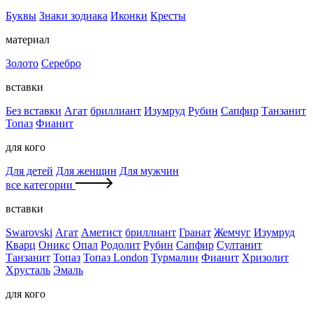
Буквы
Знаки зодиака
Иконки
Кресты
материал
Золото
Серебро
вставки
Без вставки
Агат
бриллиант
Изумруд
Рубин
Сапфир
Танзанит
Топаз
Фианит
для кого
Для детей
Для женщин
Для мужчин
все категории
вставки
Swarovski
Агат
Аметист
бриллиант
Гранат
Жемчуг
Изумруд
Кварц
Оникс
Опал
Родолит
Рубин
Сапфир
Султанит
Танзанит
Топаз
Топаз London
Турмалин
Фианит
Хризолит
Хрусталь
Эмаль
для кого