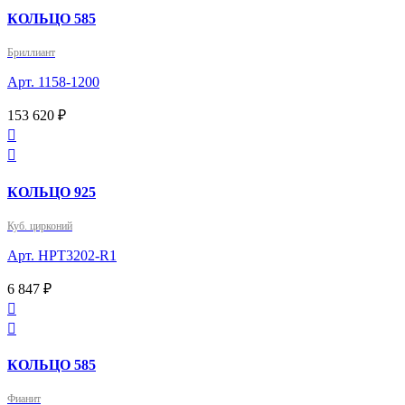
КОЛЬЦО 585
Бриллиант
Арт. 1158-1200
153 620 ₽


КОЛЬЦО 925
Куб. цирконий
Арт. HPT3202-R1
6 847 ₽


КОЛЬЦО 585
Фианит