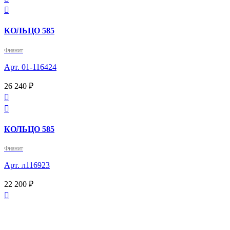

КОЛЬЦО 585
Фианит
Арт. 01-116424
26 240 ₽


КОЛЬЦО 585
Фианит
Арт. л116923
22 200 ₽
