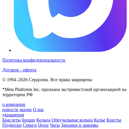
Политика конфиденциальности
Договор - оферта
© 1994–2026 Сердолик. Все права защищены
*Meta Platforms Inc. признана экстремистской организацией на
территории РФ
о компании
новости
акции
О нас
украшения
Браслеты
Броши
Кольца
Обручальные кольца
Колье
Кресты
Подвески
Серьги
Цепи
Часы
Запонки и зажимы