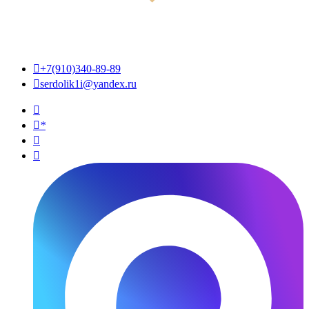

+7(910)340-89-89

serdolik1i@yandex.ru

*

