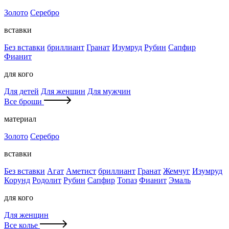
Золото
Серебро
вставки
Без вставки
бриллиант
Гранат
Изумруд
Рубин
Сапфир
Фианит
для кого
Для детей
Для женщин
Для мужчин
Все броши
материал
Золото
Серебро
вставки
Без вставки
Агат
Аметист
бриллиант
Гранат
Жемчуг
Изумруд
Корунд
Родолит
Рубин
Сапфир
Топаз
Фианит
Эмаль
для кого
Для женщин
Все колье