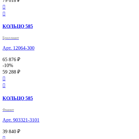
79 618 ₽


КОЛЬЦО 585
Бриллиант
Арт. 12064-300
65 876 ₽
-10%
59 288 ₽


КОЛЬЦО 585
Фианит
Арт. 903321-3101
39 840 ₽
