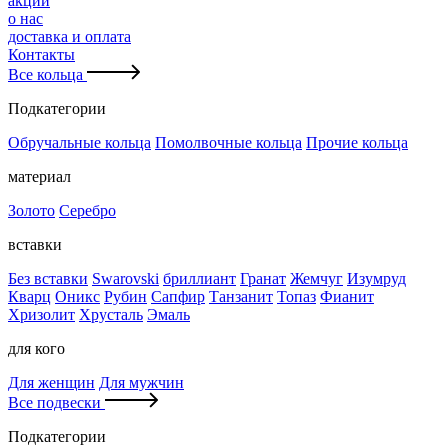
акции
о нас
доставка и оплата
Контакты
Все кольца
Подкатегории
Обручальные кольца
Помолвочные кольца
Прочие кольца
материал
Золото
Серебро
вставки
Без вставки
Swarovski
бриллиант
Гранат
Жемчуг
Изумруд
Кварц
Оникс
Рубин
Сапфир
Танзанит
Топаз
Фианит
Хризолит
Хрусталь
Эмаль
для кого
Для женщин
Для мужчин
Все подвески
Подкатегории