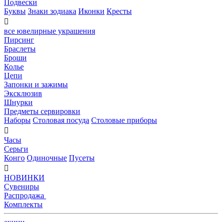
Подвески
Буквы
Знаки зодиака
Иконки
Кресты

все ювелирные украшения
Пирсинг
Браслеты
Броши
Колье
Цепи
Запонки и зажимы
Эксклюзив
Шнурки
Предметы сервировки
Наборы
Столовая посуда
Столовые приборы

Часы
Серьги
Конго
Одиночные
Пусеты

НОВИНКИ
Сувениры
Распродажа
Комплекты