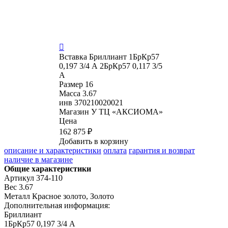

Вставка
Бриллиант 1БрКр57
0,197 3/4 А 2БрКр57 0,117 3/5
А
Размер
16
Масса
3.67
инв
370210020021
Магазин
У ТЦ «АКСИОМА»
Цена
162 875 ₽
Добавить в корзину
описание и характеристики
оплата
гарантия и возврат
наличие в магазине
Общие характеристики
Артикул
374-110
Вес
3.67
Металл
Красное золото, Золото
Дополнительная информация:
Бриллиант

1БрКр57 0,197 3/4 А
