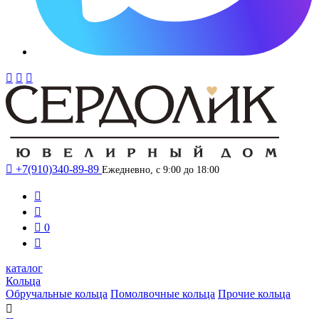




+7(910)340-89-89
Ежедневно, с 9:00 до 18:00



0

каталог
Кольца
Обручальные кольца
Помолвочные кольца
Прочие кольца
