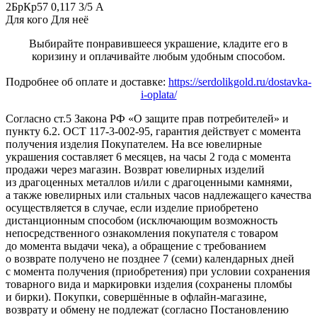
2БрКр57 0,117 3/5 А
Для кого
Для неё
Выбирайте понравившееся украшение, кладите его в
коризину и оплачивайте любым удобным способом.
Подробнее об оплате и доставке:
https://serdolikgold.ru/dostavka-
i-oplata/
Согласно ст.5 Закона РФ «О защите прав потребителей» и
пункту 6.2. ОСТ 117-3-002-95, гарантия действует с момента
получения изделия Покупателем. На все ювелирные
украшения составляет 6 месяцев, на часы 2 года с момента
продажи через магазин. Возврат ювелирных изделий
из драгоценных металлов и/или с драгоценными камнями,
а также ювелирных или стальных часов надлежащего качества
осуществляется в случае, если изделие приобретено
дистанционным способом (исключающим возможность
непосредственного ознакомления покупателя с товаром
до момента выдачи чека), а обращение с требованием
о возврате получено не позднее 7 (семи) календарных дней
с момента получения (приобретения) при условии сохранения
товарного вида и маркировки изделия (сохранены пломбы
и бирки). Покупки, совершённые в офлайн-магазине,
возврату и обмену не подлежат (согласно Постановлению