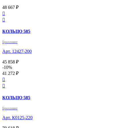
48 667 ₽


КОЛЬЦО 585
Бриллиант
Арт. 12427-200
45 858 ₽
-10%
41 272 ₽


КОЛЬЦО 585
Бриллиант
Арт. К0125-220