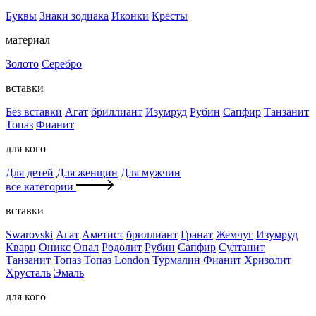
Буквы
Знаки зодиака
Иконки
Кресты
материал
Золото
Серебро
вставки
Без вставки
Агат
бриллиант
Изумруд
Рубин
Сапфир
Танзанит
Топаз
Фианит
для кого
Для детей
Для женщин
Для мужчин
все категории
вставки
Swarovski
Агат
Аметист
бриллиант
Гранат
Жемчуг
Изумруд
Кварц
Оникс
Опал
Родолит
Рубин
Сапфир
Султанит
Танзанит
Топаз
Топаз London
Турмалин
Фианит
Хризолит
Хрусталь
Эмаль
для кого