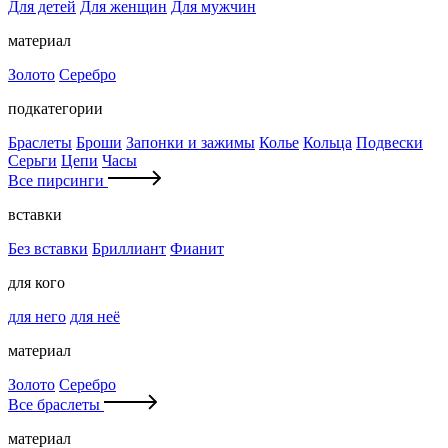
Для детей
Для женщин
Для мужчин
материал
Золото
Серебро
подкатегории
Браслеты
Броши
Запонки и зажимы
Колье
Кольца
Подвески
Серьги
Цепи
Часы
Все пирсинги
вставки
Без вставки
Бриллиант
Фианит
для кого
для него
для неё
материал
Золото
Серебро
Все браслеты
материал