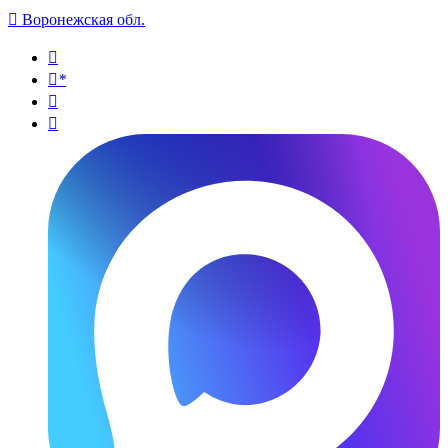

Воронежская обл.

*

