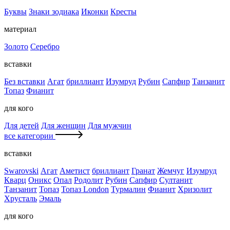
Буквы
Знаки зодиака
Иконки
Кресты
материал
Золото
Серебро
вставки
Без вставки
Агат
бриллиант
Изумруд
Рубин
Сапфир
Танзанит
Топаз
Фианит
для кого
Для детей
Для женщин
Для мужчин
все категории
вставки
Swarovski
Агат
Аметист
бриллиант
Гранат
Жемчуг
Изумруд
Кварц
Оникс
Опал
Родолит
Рубин
Сапфир
Султанит
Танзанит
Топаз
Топаз London
Турмалин
Фианит
Хризолит
Хрусталь
Эмаль
для кого