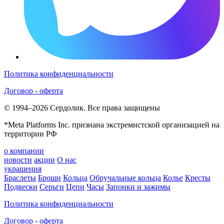
Политика конфиденциальности
Договор - оферта
© 1994–2026 Сердолик. Все права защищены
*Meta Platforms Inc. признана экстремистской организацией на
территории РФ
о компании
новости
акции
О нас
украшения
Браслеты
Броши
Кольца
Обручальные кольца
Колье
Кресты
Подвески
Серьги
Цепи
Часы
Запонки и зажимы
Политика конфиденциальности
Договор - оферта