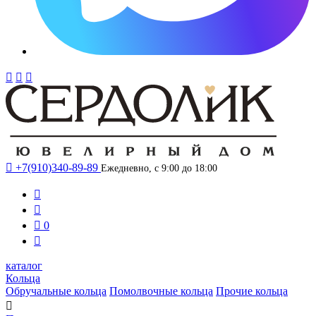




+7(910)340-89-89
Ежедневно, с 9:00 до 18:00



0

каталог
Кольца
Обручальные кольца
Помолвочные кольца
Прочие кольца
