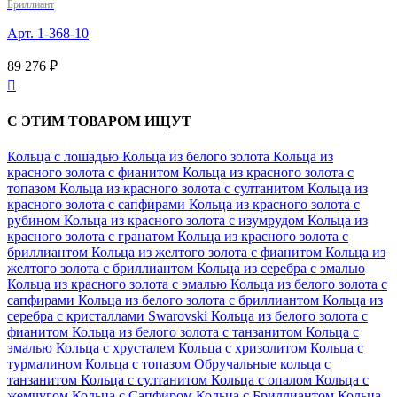
Бриллиант
Арт. 1-368-10
89 276 ₽

С ЭТИМ ТОВАРОМ ИЩУТ
Кольца с лошадью
Кольца из белого золота
Кольца из
красного золота с фианитом
Кольца из красного золота с
топазом
Кольца из красного золота с султанитом
Кольца из
красного золота с сапфирами
Кольца из красного золота с
рубином
Кольца из красного золота с изумрудом
Кольца из
красного золота с гранатом
Кольца из красного золота с
бриллиантом
Кольца из желтого золота с фианитом
Кольца из
желтого золота с бриллиантом
Кольца из серебра с эмалью
Кольца из красного золота с эмалью
Кольца из белого золота с
сапфирами
Кольца из белого золота с бриллиантом
Кольца из
серебра с кристаллами Swarovski
Кольца из белого золота с
фианитом
Кольца из белого золота с танзанитом
Кольца с
эмалью
Кольца с хрусталем
Кольца с хризолитом
Кольца с
турмалином
Кольца с топазом
Обручальные кольца с
танзанитом
Кольца с султанитом
Кольца с опалом
Кольца с
жемчугом
Кольца с Сапфиром
Кольца с Бриллиантом
Кольца