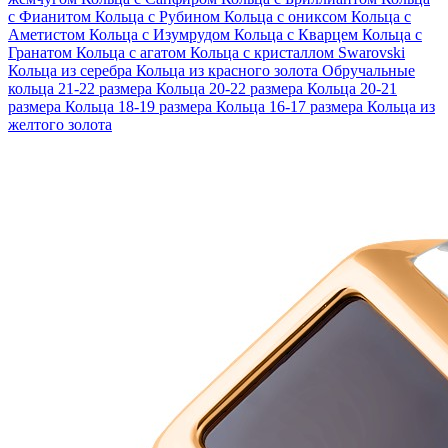
с Фианитом
Кольца с Рубином
Кольца с ониксом
Кольца с
Аметистом
Кольца с Изумрудом
Кольца с Кварцем
Кольца с
Гранатом
Кольца с агатом
Кольца с кристаллом Swarovski
Кольца из серебра
Кольца из красного золота
Обручальные
кольца 21-22 размера
Кольца 20-22 размера
Кольца 20-21
размера
Кольца 18-19 размера
Кольца 16-17 размера
Кольца из
желтого золота