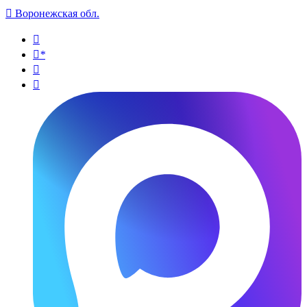

Воронежская обл.

*

