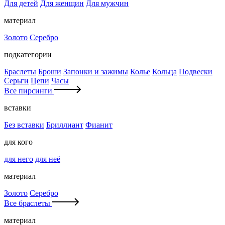
Для детей
Для женщин
Для мужчин
материал
Золото
Серебро
подкатегории
Браслеты
Броши
Запонки и зажимы
Колье
Кольца
Подвески
Серьги
Цепи
Часы
Все пирсинги
вставки
Без вставки
Бриллиант
Фианит
для кого
для него
для неё
материал
Золото
Серебро
Все браслеты
материал