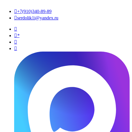

+7(910)340-89-89

serdolik1i@yandex.ru

*

