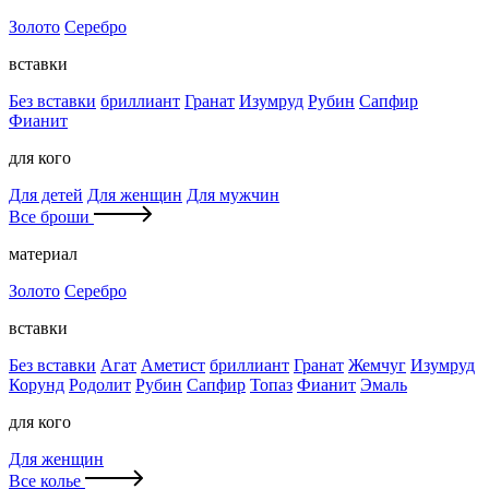
Золото
Серебро
вставки
Без вставки
бриллиант
Гранат
Изумруд
Рубин
Сапфир
Фианит
для кого
Для детей
Для женщин
Для мужчин
Все броши
материал
Золото
Серебро
вставки
Без вставки
Агат
Аметист
бриллиант
Гранат
Жемчуг
Изумруд
Корунд
Родолит
Рубин
Сапфир
Топаз
Фианит
Эмаль
для кого
Для женщин
Все колье