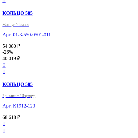

КОЛЬЦО 585
Жемчуг / Фианит
Арт. 01-3-550-0501-011
54 080 ₽
-26%
40 019 ₽


КОЛЬЦО 585
Бриллиант / Изумруд
Арт. К1912-123
68 618 ₽

