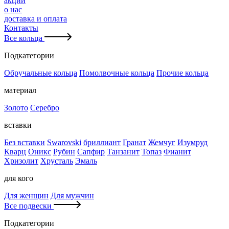
акции
о нас
доставка и оплата
Контакты
Все кольца
Подкатегории
Обручальные кольца
Помолвочные кольца
Прочие кольца
материал
Золото
Серебро
вставки
Без вставки
Swarovski
бриллиант
Гранат
Жемчуг
Изумруд
Кварц
Оникс
Рубин
Сапфир
Танзанит
Топаз
Фианит
Хризолит
Хрусталь
Эмаль
для кого
Для женщин
Для мужчин
Все подвески
Подкатегории