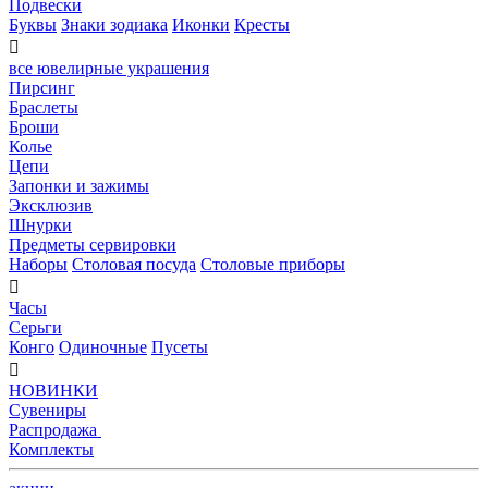
Подвески
Буквы
Знаки зодиака
Иконки
Кресты

все ювелирные украшения
Пирсинг
Браслеты
Броши
Колье
Цепи
Запонки и зажимы
Эксклюзив
Шнурки
Предметы сервировки
Наборы
Столовая посуда
Столовые приборы

Часы
Серьги
Конго
Одиночные
Пусеты

НОВИНКИ
Сувениры
Распродажа
Комплекты