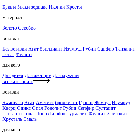
Буквы
Знаки зодиака
Иконки
Кресты
материал
Золото
Серебро
вставки
Без вставки
Агат
бриллиант
Изумруд
Рубин
Сапфир
Танзанит
Топаз
Фианит
для кого
Для детей
Для женщин
Для мужчин
все категории
вставки
Swarovski
Агат
Аметист
бриллиант
Гранат
Жемчуг
Изумруд
Кварц
Оникс
Опал
Родолит
Рубин
Сапфир
Султанит
Танзанит
Топаз
Топаз London
Турмалин
Фианит
Хризолит
Хрусталь
Эмаль
для кого