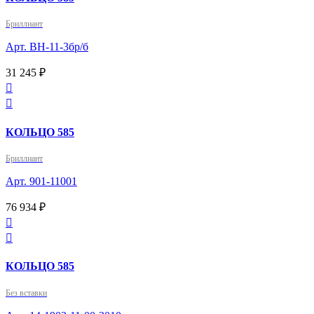
Бриллиант
Арт. ВН-11-3бр/б
31 245 ₽


КОЛЬЦО 585
Бриллиант
Арт. 901-11001
76 934 ₽


КОЛЬЦО 585
Без вставки