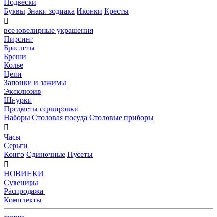
Подвески
Буквы
Знаки зодиака
Иконки
Кресты

все ювелирные украшения
Пирсинг
Браслеты
Броши
Колье
Цепи
Запонки и зажимы
Эксклюзив
Шнурки
Предметы сервировки
Наборы
Столовая посуда
Столовые приборы

Часы
Серьги
Конго
Одиночные
Пусеты

НОВИНКИ
Сувениры
Распродажа
Комплекты