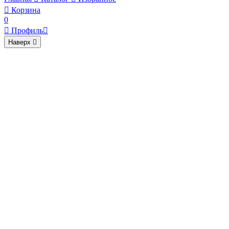

Корзина
0

Профиль

Наверх
