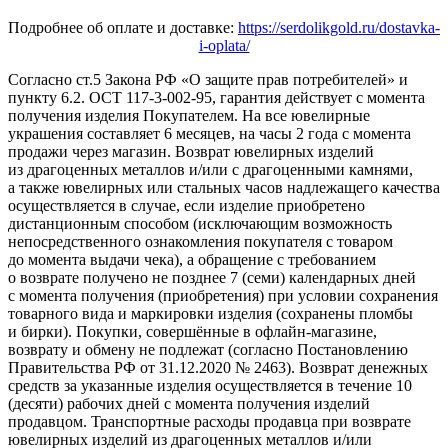
Подробнее об оплате и доставке:
https://serdolikgold.ru/dostavka-
i-oplata/
Согласно ст.5 Закона РФ «О защите прав потребителей» и
пункту 6.2. ОСТ 117-3-002-95, гарантия действует с момента
получения изделия Покупателем. На все ювелирные
украшения составляет 6 месяцев, на часы 2 года с момента
продажи через магазин. Возврат ювелирных изделий
из драгоценных металлов и/или с драгоценными камнями,
а также ювелирных или стальных часов надлежащего качества
осуществляется в случае, если изделие приобретено
дистанционным способом (исключающим возможность
непосредственного ознакомления покупателя с товаром
до момента выдачи чека), а обращение с требованием
о возврате получено не позднее 7 (семи) календарных дней
с момента получения (приобретения) при условии сохранения
товарного вида и маркировки изделия (сохранены пломбы
и бирки). Покупки, совершённые в офлайн-магазине,
возврату и обмену не подлежат (согласно Постановлению
Правительства РФ от 31.12.2020 № 2463). Возврат денежных
средств за указанные изделия осуществляется в течение 10
(десяти) рабочих дней с момента получения изделий
продавцом. Транспортные расходы продавца при возврате
ювелирных изделий из драгоценных металлов и/или