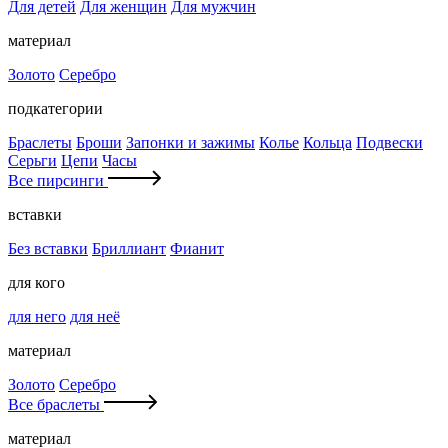
Для детей
Для женщин
Для мужчин
материал
Золото
Серебро
подкатегории
Браслеты
Броши
Запонки и зажимы
Колье
Кольца
Подвески
Серьги
Цепи
Часы
Все пирсинги
вставки
Без вставки
Бриллиант
Фианит
для кого
для него
для неё
материал
Золото
Серебро
Все браслеты
материал