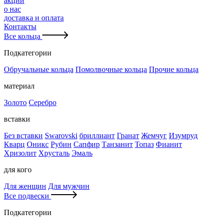
акции
о нас
доставка и оплата
Контакты
Все кольца
Подкатегории
Обручальные кольца
Помолвочные кольца
Прочие кольца
материал
Золото
Серебро
вставки
Без вставки
Swarovski
бриллиант
Гранат
Жемчуг
Изумруд
Кварц
Оникс
Рубин
Сапфир
Танзанит
Топаз
Фианит
Хризолит
Хрусталь
Эмаль
для кого
Для женщин
Для мужчин
Все подвески
Подкатегории