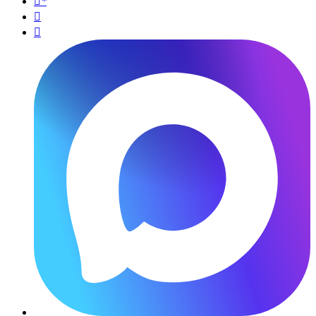
*

