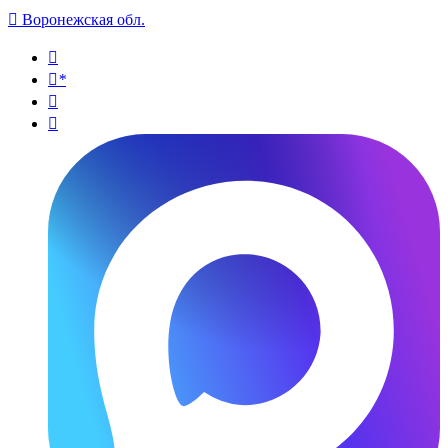

Воронежская обл.

*

