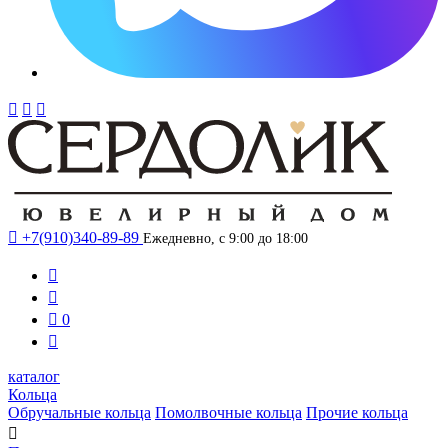




+7(910)340-89-89
Ежедневно, с 9:00 до 18:00



0

каталог
Кольца
Обручальные кольца
Помолвочные кольца
Прочие кольца
