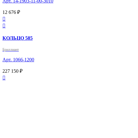
Арт. 14-1903-11-00-3010
12 676 ₽


КОЛЬЦО 585
Бриллиант
Арт. 1066-1200
227 150 ₽
