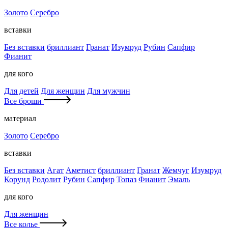
Золото
Серебро
вставки
Без вставки
бриллиант
Гранат
Изумруд
Рубин
Сапфир
Фианит
для кого
Для детей
Для женщин
Для мужчин
Все броши
материал
Золото
Серебро
вставки
Без вставки
Агат
Аметист
бриллиант
Гранат
Жемчуг
Изумруд
Корунд
Родолит
Рубин
Сапфир
Топаз
Фианит
Эмаль
для кого
Для женщин
Все колье