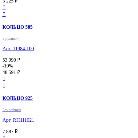
3 225 ₽


КОЛЬЦО 585
Бриллиант
Арт. 11984-100
53 990 ₽
-10%
48 591 ₽


КОЛЬЦО 925
Без вставки
Арт. RH111021
7 887 ₽