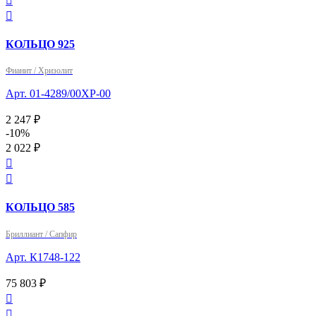


КОЛЬЦО 925
Фианит / Хризолит
Арт. 01-4289/00ХР-00
2 247 ₽
-10%
2 022 ₽


КОЛЬЦО 585
Бриллиант / Сапфир
Арт. К1748-122
75 803 ₽

