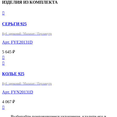
ИЗДЕЛИЯ ИЗ КОМПЛЕКТА

СЕРЬГИ 925
Куб. цирконий / Малахит / Перламутр
Арт. FYE20131D
5 645 ₽


КОЛЬЕ 925
Куб. цирконий / Малахит / Перламутр
Арт. FYN20131D
4 067 ₽

Выбирайте понравившееся украшение, кладите его в