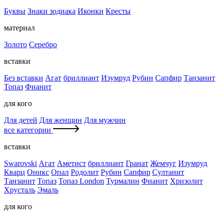
Буквы
Знаки зодиака
Иконки
Кресты
материал
Золото
Серебро
вставки
Без вставки
Агат
бриллиант
Изумруд
Рубин
Сапфир
Танзанит
Топаз
Фианит
для кого
Для детей
Для женщин
Для мужчин
все категории
вставки
Swarovski
Агат
Аметист
бриллиант
Гранат
Жемчуг
Изумруд
Кварц
Оникс
Опал
Родолит
Рубин
Сапфир
Султанит
Танзанит
Топаз
Топаз London
Турмалин
Фианит
Хризолит
Хрусталь
Эмаль
для кого