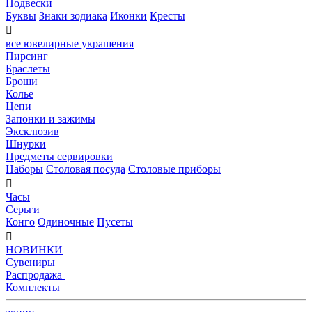
Подвески
Буквы
Знаки зодиака
Иконки
Кресты

все ювелирные украшения
Пирсинг
Браслеты
Броши
Колье
Цепи
Запонки и зажимы
Эксклюзив
Шнурки
Предметы сервировки
Наборы
Столовая посуда
Столовые приборы

Часы
Серьги
Конго
Одиночные
Пусеты

НОВИНКИ
Сувениры
Распродажа
Комплекты