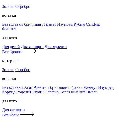
Золото
Серебро
вставки
Без вставки
бриллиант
Гранат
Изумруд
Рубин
Сапфир
Фианит
для кого
Для детей
Для женщин
Для мужчин
Все броши
материал
Золото
Серебро
вставки
Без вставки
Агат
Аметист
бриллиант
Гранат
Жемчуг
Изумруд
Корунд
Родолит
Рубин
Сапфир
Топаз
Фианит
Эмаль
для кого
Для женщин
Все колье