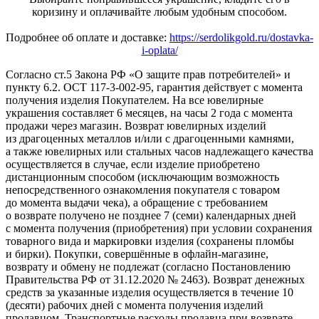
коризину и оплачивайте любым удобным способом.
Подробнее об оплате и доставке:
https://serdolikgold.ru/dostavka-
i-oplata/
Согласно ст.5 Закона РФ «О защите прав потребителей» и
пункту 6.2. ОСТ 117-3-002-95, гарантия действует с момента
получения изделия Покупателем. На все ювелирные
украшения составляет 6 месяцев, на часы 2 года с момента
продажи через магазин. Возврат ювелирных изделий
из драгоценных металлов и/или с драгоценными камнями,
а также ювелирных или стальных часов надлежащего качества
осуществляется в случае, если изделие приобретено
дистанционным способом (исключающим возможность
непосредственного ознакомления покупателя с товаром
до момента выдачи чека), а обращение с требованием
о возврате получено не позднее 7 (семи) календарных дней
с момента получения (приобретения) при условии сохранения
товарного вида и маркировки изделия (сохранены пломбы
и бирки). Покупки, совершённые в офлайн-магазине,
возврату и обмену не подлежат (согласно Постановлению
Правительства РФ от 31.12.2020 № 2463). Возврат денежных
средств за указанные изделия осуществляется в течение 10
(десяти) рабочих дней с момента получения изделий
продавцом. Транспортные расходы продавца при возврате