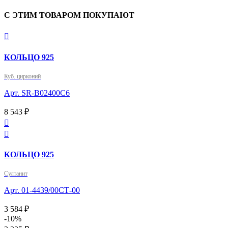
С ЭТИМ ТОВАРОМ ПОКУПАЮТ

КОЛЬЦО 925
Куб. цирконий
Арт. SR-B02400C6
8 543 ₽


КОЛЬЦО 925
Султанит
Арт. 01-4439/00СТ-00
3 584 ₽
-10%