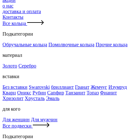
акции
о нас
доставка и оплата
Контакты
Все кольца
Подкатегории
Обручальные кольца
Помолвочные кольца
Прочие кольца
материал
Золото
Серебро
вставки
Без вставки
Swarovski
бриллиант
Гранат
Жемчуг
Изумруд
Кварц
Оникс
Рубин
Сапфир
Танзанит
Топаз
Фианит
Хризолит
Хрусталь
Эмаль
для кого
Для женщин
Для мужчин
Все подвески
Подкатегории