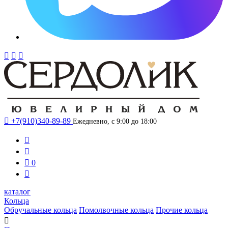




+7(910)340-89-89
Ежедневно, с 9:00 до 18:00



0

каталог
Кольца
Обручальные кольца
Помолвочные кольца
Прочие кольца
