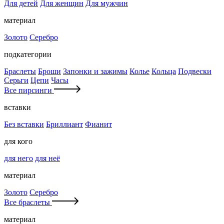
Для детей
Для женщин
Для мужчин
материал
Золото
Серебро
подкатегории
Браслеты
Броши
Запонки и зажимы
Колье
Кольца
Подвески
Серьги
Цепи
Часы
Все пирсинги
вставки
Без вставки
Бриллиант
Фианит
для кого
для него
для неё
материал
Золото
Серебро
Все браслеты
материал