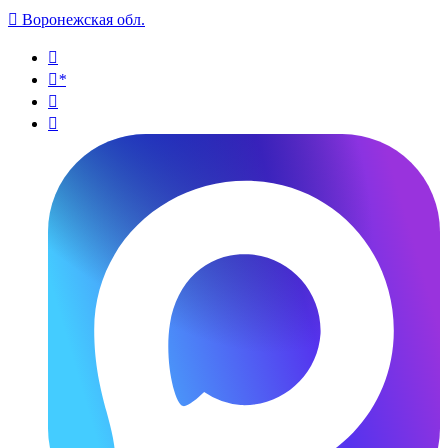

Воронежская обл.

*

