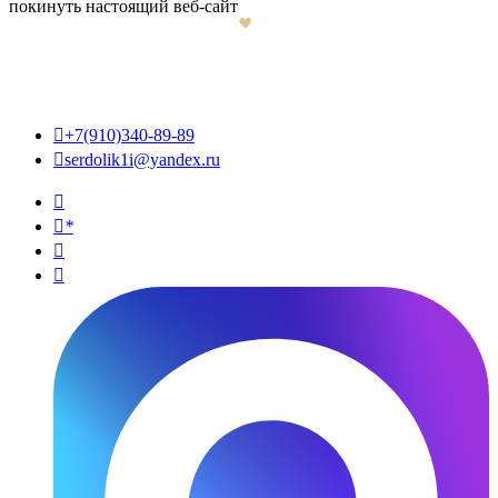
покинуть настоящий веб-сайт

+7(910)340-89-89

serdolik1i@yandex.ru

*

