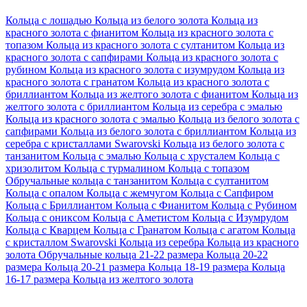
Кольца с лошадью
Кольца из белого золота
Кольца из
красного золота с фианитом
Кольца из красного золота с
топазом
Кольца из красного золота с султанитом
Кольца из
красного золота с сапфирами
Кольца из красного золота с
рубином
Кольца из красного золота с изумрудом
Кольца из
красного золота с гранатом
Кольца из красного золота с
бриллиантом
Кольца из желтого золота с фианитом
Кольца из
желтого золота с бриллиантом
Кольца из серебра с эмалью
Кольца из красного золота с эмалью
Кольца из белого золота с
сапфирами
Кольца из белого золота с бриллиантом
Кольца из
серебра с кристаллами Swarovski
Кольца из белого золота с
танзанитом
Кольца с эмалью
Кольца с хрусталем
Кольца с
хризолитом
Кольца с турмалином
Кольца с топазом
Обручальные кольца с танзанитом
Кольца с султанитом
Кольца с опалом
Кольца с жемчугом
Кольца с Сапфиром
Кольца с Бриллиантом
Кольца с Фианитом
Кольца с Рубином
Кольца с ониксом
Кольца с Аметистом
Кольца с Изумрудом
Кольца с Кварцем
Кольца с Гранатом
Кольца с агатом
Кольца
с кристаллом Swarovski
Кольца из серебра
Кольца из красного
золота
Обручальные кольца 21-22 размера
Кольца 20-22
размера
Кольца 20-21 размера
Кольца 18-19 размера
Кольца
16-17 размера
Кольца из желтого золота