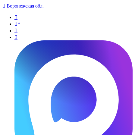

Воронежская обл.

*

