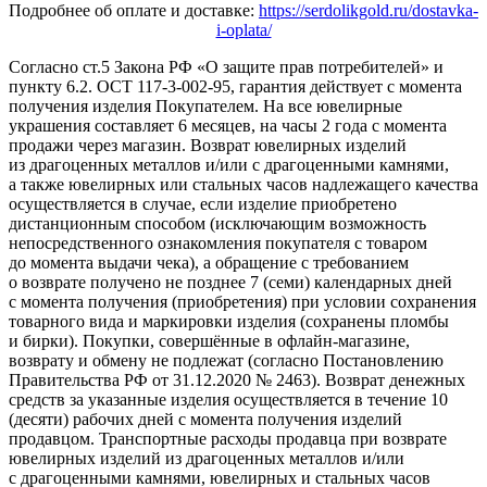
Подробнее об оплате и доставке:
https://serdolikgold.ru/dostavka-
i-oplata/
Согласно ст.5 Закона РФ «О защите прав потребителей» и
пункту 6.2. ОСТ 117-3-002-95, гарантия действует с момента
получения изделия Покупателем. На все ювелирные
украшения составляет 6 месяцев, на часы 2 года с момента
продажи через магазин. Возврат ювелирных изделий
из драгоценных металлов и/или с драгоценными камнями,
а также ювелирных или стальных часов надлежащего качества
осуществляется в случае, если изделие приобретено
дистанционным способом (исключающим возможность
непосредственного ознакомления покупателя с товаром
до момента выдачи чека), а обращение с требованием
о возврате получено не позднее 7 (семи) календарных дней
с момента получения (приобретения) при условии сохранения
товарного вида и маркировки изделия (сохранены пломбы
и бирки). Покупки, совершённые в офлайн-магазине,
возврату и обмену не подлежат (согласно Постановлению
Правительства РФ от 31.12.2020 № 2463). Возврат денежных
средств за указанные изделия осуществляется в течение 10
(десяти) рабочих дней с момента получения изделий
продавцом. Транспортные расходы продавца при возврате
ювелирных изделий из драгоценных металлов и/или
с драгоценными камнями, ювелирных и стальных часов