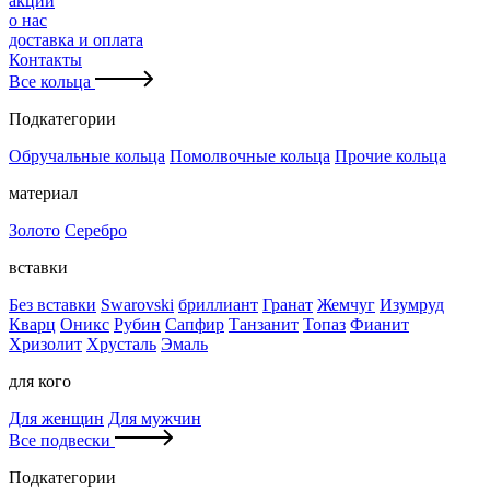
акции
о нас
доставка и оплата
Контакты
Все кольца
Подкатегории
Обручальные кольца
Помолвочные кольца
Прочие кольца
материал
Золото
Серебро
вставки
Без вставки
Swarovski
бриллиант
Гранат
Жемчуг
Изумруд
Кварц
Оникс
Рубин
Сапфир
Танзанит
Топаз
Фианит
Хризолит
Хрусталь
Эмаль
для кого
Для женщин
Для мужчин
Все подвески
Подкатегории