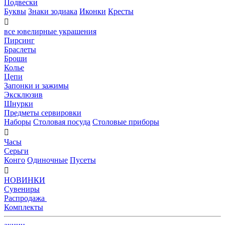
Подвески
Буквы
Знаки зодиака
Иконки
Кресты

все ювелирные украшения
Пирсинг
Браслеты
Броши
Колье
Цепи
Запонки и зажимы
Эксклюзив
Шнурки
Предметы сервировки
Наборы
Столовая посуда
Столовые приборы

Часы
Серьги
Конго
Одиночные
Пусеты

НОВИНКИ
Сувениры
Распродажа
Комплекты