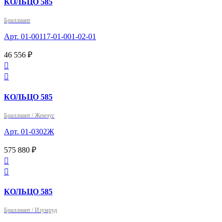
КОЛЬЦО 585
Бриллиант
Арт. 01-00117-01-001-02-01
46 556 ₽


КОЛЬЦО 585
Бриллиант / Жемчуг
Арт. 01-0302Ж
575 880 ₽


КОЛЬЦО 585
Бриллиант / Изумруд