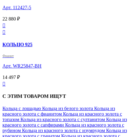
Арт. 112427-5
22 880 ₽


КОЛЬЦО 925
Фианит
Арт. WR25847-BH
14 497 ₽

С ЭТИМ ТОВАРОМ ИЩУТ
Кольца с лошадью
Кольца из белого золота
Кольца из
красного золота с фианитом
Кольца из красного золота с
топазом
Кольца из красного золота с султанитом
Кольца из
красного золота с сапфирами
Кольца из красного золота с
рубином
Кольца из красного золота с изумрудом
Кольца из
красного золота с гранатом
Кольца из красного золота с