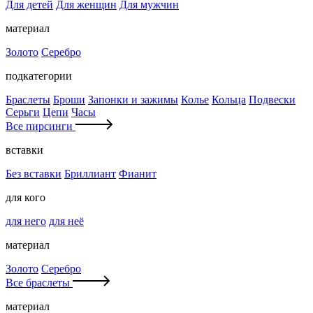
Для детей
Для женщин
Для мужчин
материал
Золото
Серебро
подкатегории
Браслеты
Броши
Запонки и зажимы
Колье
Кольца
Подвески
Серьги
Цепи
Часы
Все пирсинги
вставки
Без вставки
Бриллиант
Фианит
для кого
для него
для неё
материал
Золото
Серебро
Все браслеты
материал