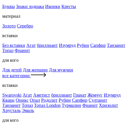
Буквы
Знаки зодиака
Иконки
Кресты
материал
Золото
Серебро
вставки
Без вставки
Агат
бриллиант
Изумруд
Рубин
Сапфир
Танзанит
Топаз
Фианит
для кого
Для детей
Для женщин
Для мужчин
все категории
вставки
Swarovski
Агат
Аметист
бриллиант
Гранат
Жемчуг
Изумруд
Кварц
Оникс
Опал
Родолит
Рубин
Сапфир
Султанит
Танзанит
Топаз
Топаз London
Турмалин
Фианит
Хризолит
Хрусталь
Эмаль
для кого