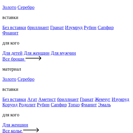
Золото
Серебро
вставки
Без вставки
бриллиант
Гранат
Изумруд
Рубин
Сапфир
Фианит
для кого
Для детей
Для женщин
Для мужчин
Все броши
материал
Золото
Серебро
вставки
Без вставки
Агат
Аметист
бриллиант
Гранат
Жемчуг
Изумруд
Корунд
Родолит
Рубин
Сапфир
Топаз
Фианит
Эмаль
для кого
Для женщин
Все колье