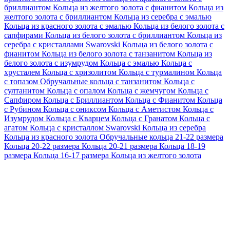
бриллиантом
Кольца из желтого золота с фианитом
Кольца из
желтого золота с бриллиантом
Кольца из серебра с эмалью
Кольца из красного золота с эмалью
Кольца из белого золота с
сапфирами
Кольца из белого золота с бриллиантом
Кольца из
серебра с кристаллами Swarovski
Кольца из белого золота с
фианитом
Кольца из белого золота с танзанитом
Кольца из
белого золота с изумрудом
Кольца с эмалью
Кольца с
хрусталем
Кольца с хризолитом
Кольца с турмалином
Кольца
с топазом
Обручальные кольца с танзанитом
Кольца с
султанитом
Кольца с опалом
Кольца с жемчугом
Кольца с
Сапфиром
Кольца с Бриллиантом
Кольца с Фианитом
Кольца
с Рубином
Кольца с ониксом
Кольца с Аметистом
Кольца с
Изумрудом
Кольца с Кварцем
Кольца с Гранатом
Кольца с
агатом
Кольца с кристаллом Swarovski
Кольца из серебра
Кольца из красного золота
Обручальные кольца 21-22 размера
Кольца 20-22 размера
Кольца 20-21 размера
Кольца 18-19
размера
Кольца 16-17 размера
Кольца из желтого золота