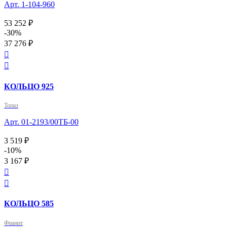
Арт. 1-104-960
53 252 ₽
-30%
37 276 ₽


КОЛЬЦО 925
Топаз
Арт. 01-2193/00ТБ-00
3 519 ₽
-10%
3 167 ₽


КОЛЬЦО 585
Фианит