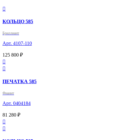

КОЛЬЦО 585
Бриллиант
Арт. 4107-110
125 800 ₽


ПЕЧАТКА 585
Фианит
Арт. 0404184
81 280 ₽

