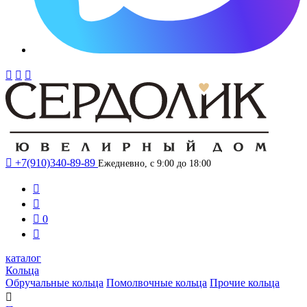




+7(910)340-89-89
Ежедневно, с 9:00 до 18:00



0

каталог
Кольца
Обручальные кольца
Помолвочные кольца
Прочие кольца
