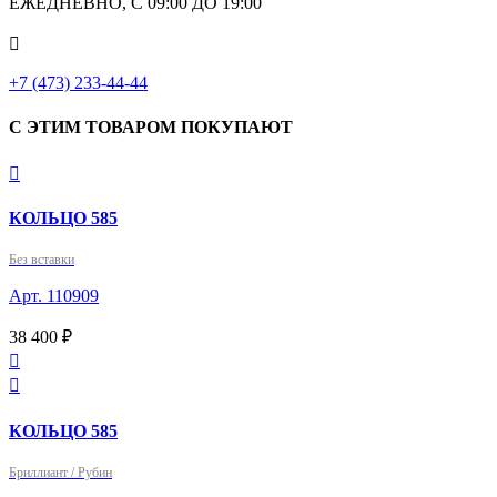
ЕЖЕДНЕВНО, С 09:00 ДО 19:00

+7 (473) 233-44-44
С ЭТИМ ТОВАРОМ ПОКУПАЮТ

КОЛЬЦО 585
Без вставки
Арт. 110909
38 400 ₽


КОЛЬЦО 585
Бриллиант / Рубин