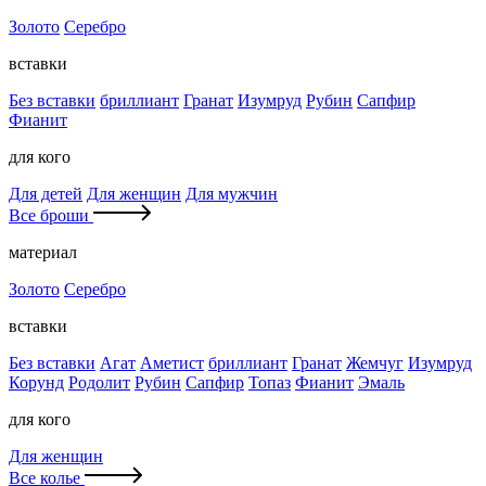
Золото
Серебро
вставки
Без вставки
бриллиант
Гранат
Изумруд
Рубин
Сапфир
Фианит
для кого
Для детей
Для женщин
Для мужчин
Все броши
материал
Золото
Серебро
вставки
Без вставки
Агат
Аметист
бриллиант
Гранат
Жемчуг
Изумруд
Корунд
Родолит
Рубин
Сапфир
Топаз
Фианит
Эмаль
для кого
Для женщин
Все колье