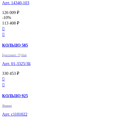
Арт. 14340-103
126 009 ₽
-10%
113 408 ₽


КОЛЬЦО 585
Бриллиант / Рубин
Арт. 01-3325/3Б
330 453 ₽


КОЛЬЦО 925
Фианит
Арт. с1101022