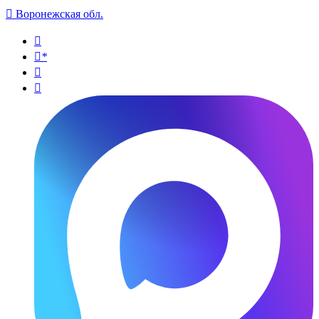

Воронежская обл.

*

