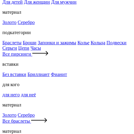
Для детей
Для женщин
Для мужчин
материал
Золото
Серебро
подкатегории
Браслеты
Броши
Запонки и зажимы
Колье
Кольца
Подвески
Серьги
Цепи
Часы
Все пирсинги
вставки
Без вставки
Бриллиант
Фианит
для кого
для него
для неё
материал
Золото
Серебро
Все браслеты
материал