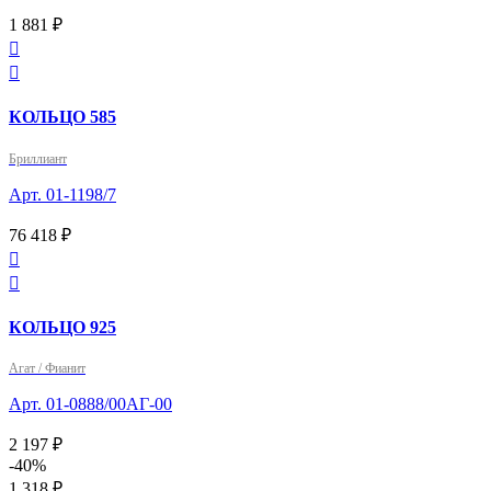
1 881 ₽


КОЛЬЦО 585
Бриллиант
Арт. 01-1198/7
76 418 ₽


КОЛЬЦО 925
Агат / Фианит
Арт. 01-0888/00АГ-00
2 197 ₽
-40%
1 318 ₽