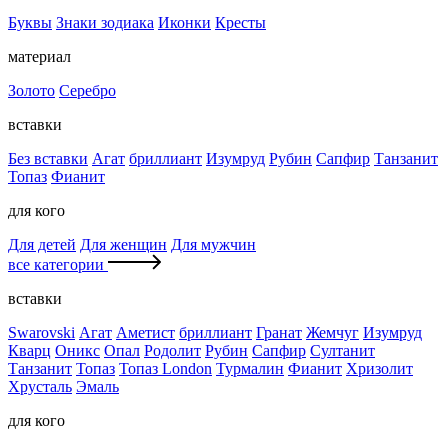
Буквы
Знаки зодиака
Иконки
Кресты
материал
Золото
Серебро
вставки
Без вставки
Агат
бриллиант
Изумруд
Рубин
Сапфир
Танзанит
Топаз
Фианит
для кого
Для детей
Для женщин
Для мужчин
все категории
вставки
Swarovski
Агат
Аметист
бриллиант
Гранат
Жемчуг
Изумруд
Кварц
Оникс
Опал
Родолит
Рубин
Сапфир
Султанит
Танзанит
Топаз
Топаз London
Турмалин
Фианит
Хризолит
Хрусталь
Эмаль
для кого