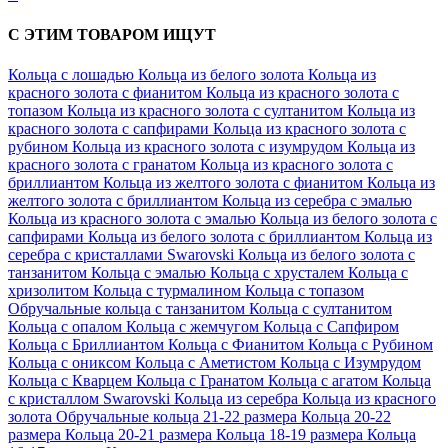
С ЭТИМ ТОВАРОМ ИЩУТ
Кольца с лошадью
Кольца из белого золота
Кольца из
красного золота с фианитом
Кольца из красного золота с
топазом
Кольца из красного золота с султанитом
Кольца из
красного золота с сапфирами
Кольца из красного золота с
рубином
Кольца из красного золота с изумрудом
Кольца из
красного золота с гранатом
Кольца из красного золота с
бриллиантом
Кольца из желтого золота с фианитом
Кольца из
желтого золота с бриллиантом
Кольца из серебра с эмалью
Кольца из красного золота с эмалью
Кольца из белого золота с
сапфирами
Кольца из белого золота с бриллиантом
Кольца из
серебра с кристаллами Swarovski
Кольца из белого золота с
танзанитом
Кольца с эмалью
Кольца с хрусталем
Кольца с
хризолитом
Кольца с турмалином
Кольца с топазом
Обручальные кольца с танзанитом
Кольца с султанитом
Кольца с опалом
Кольца с жемчугом
Кольца с Сапфиром
Кольца с Бриллиантом
Кольца с Фианитом
Кольца с Рубином
Кольца с ониксом
Кольца с Аметистом
Кольца с Изумрудом
Кольца с Кварцем
Кольца с Гранатом
Кольца с агатом
Кольца
с кристаллом Swarovski
Кольца из серебра
Кольца из красного
золота
Обручальные кольца 21-22 размера
Кольца 20-22
размера
Кольца 20-21 размера
Кольца 18-19 размера
Кольца