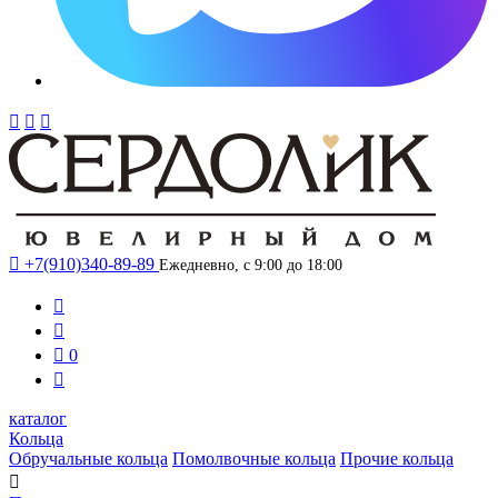




+7(910)340-89-89
Ежедневно, с 9:00 до 18:00



0

каталог
Кольца
Обручальные кольца
Помолвочные кольца
Прочие кольца
