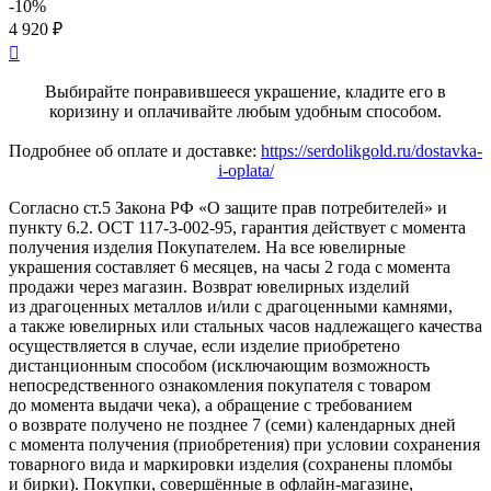
-10%
4 920 ₽

Выбирайте понравившееся украшение, кладите его в
коризину и оплачивайте любым удобным способом.
Подробнее об оплате и доставке:
https://serdolikgold.ru/dostavka-
i-oplata/
Согласно ст.5 Закона РФ «О защите прав потребителей» и
пункту 6.2. ОСТ 117-3-002-95, гарантия действует с момента
получения изделия Покупателем. На все ювелирные
украшения составляет 6 месяцев, на часы 2 года с момента
продажи через магазин. Возврат ювелирных изделий
из драгоценных металлов и/или с драгоценными камнями,
а также ювелирных или стальных часов надлежащего качества
осуществляется в случае, если изделие приобретено
дистанционным способом (исключающим возможность
непосредственного ознакомления покупателя с товаром
до момента выдачи чека), а обращение с требованием
о возврате получено не позднее 7 (семи) календарных дней
с момента получения (приобретения) при условии сохранения
товарного вида и маркировки изделия (сохранены пломбы
и бирки). Покупки, совершённые в офлайн-магазине,