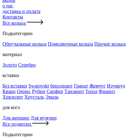
акции
о нас
доставка и оплата
Контакты
Все кольца
Подкатегории
Обручальные кольца
Помолвочные кольца
Прочие кольца
материал
Золото
Серебро
вставки
Без вставки
Swarovski
бриллиант
Гранат
Жемчуг
Изумруд
Кварц
Оникс
Рубин
Сапфир
Танзанит
Топаз
Фианит
Хризолит
Хрусталь
Эмаль
для кого
Для женщин
Для мужчин
Все подвески
Подкатегории