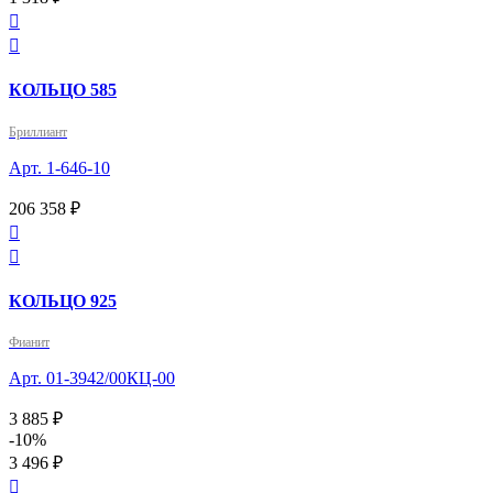


КОЛЬЦО 585
Бриллиант
Арт. 1-646-10
206 358 ₽


КОЛЬЦО 925
Фианит
Арт. 01-3942/00КЦ-00
3 885 ₽
-10%
3 496 ₽
