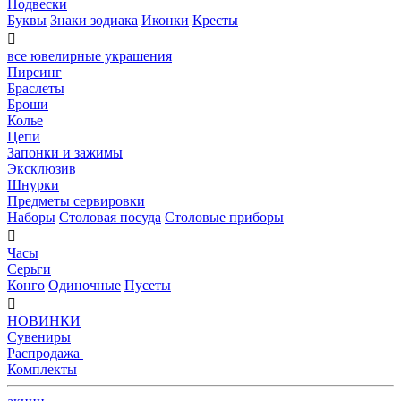
Подвески
Буквы
Знаки зодиака
Иконки
Кресты

все ювелирные украшения
Пирсинг
Браслеты
Броши
Колье
Цепи
Запонки и зажимы
Эксклюзив
Шнурки
Предметы сервировки
Наборы
Столовая посуда
Столовые приборы

Часы
Серьги
Конго
Одиночные
Пусеты

НОВИНКИ
Сувениры
Распродажа
Комплекты