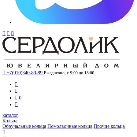




+7(910)340-89-89
Ежедневно, с 9:00 до 18:00



0

каталог
Кольца
Обручальные кольца
Помолвочные кольца
Прочие кольца
