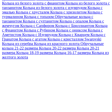
Кольца из белого золота с фианитом
Кольца из белого золота с
танзанитом
Кольца из белого золота с изумрудом
Кольца с
эмалью
Кольца с хрусталем
Кольца с хризолитом
Кольца с
турмалином
Кольца с топазом
Обручальные кольца с
танзанитом
Кольца с султанитом
Кольца с опалом
Кольца с
жемчугом
Кольца с Сапфиром
Кольца с Бриллиантом
Кольца
с Фианитом
Кольца с Рубином
Кольца с ониксом
Кольца с
Аметистом
Кольца с Изумрудом
Кольца с Кварцем
Кольца с
Гранатом
Кольца с агатом
Кольца с кристаллом Swarovski
Кольца из серебра
Кольца из красного золота
Обручальные
кольца 21-22 размера
Кольца 20-22 размера
Кольца 20-21
размера
Кольца 18-19 размера
Кольца 16-17 размера
Кольца из
желтого золота