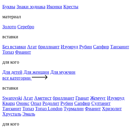
Буквы
Знаки зодиака
Иконки
Кресты
материал
Золото
Серебро
вставки
Без вставки
Агат
бриллиант
Изумруд
Рубин
Сапфир
Танзанит
Топаз
Фианит
для кого
Для детей
Для женщин
Для мужчин
все категории
вставки
Swarovski
Агат
Аметист
бриллиант
Гранат
Жемчуг
Изумруд
Кварц
Оникс
Опал
Родолит
Рубин
Сапфир
Султанит
Танзанит
Топаз
Топаз London
Турмалин
Фианит
Хризолит
Хрусталь
Эмаль
для кого