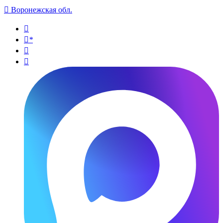

Воронежская обл.

*

