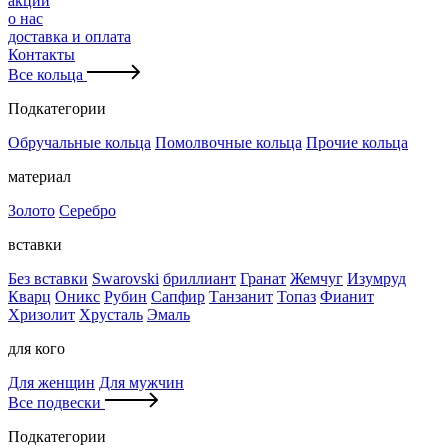
акции
о нас
доставка и оплата
Контакты
Все кольца
Подкатегории
Обручальные кольца
Помолвочные кольца
Прочие кольца
материал
Золото
Серебро
вставки
Без вставки
Swarovski
бриллиант
Гранат
Жемчуг
Изумруд
Кварц
Оникс
Рубин
Сапфир
Танзанит
Топаз
Фианит
Хризолит
Хрусталь
Эмаль
для кого
Для женщин
Для мужчин
Все подвески
Подкатегории