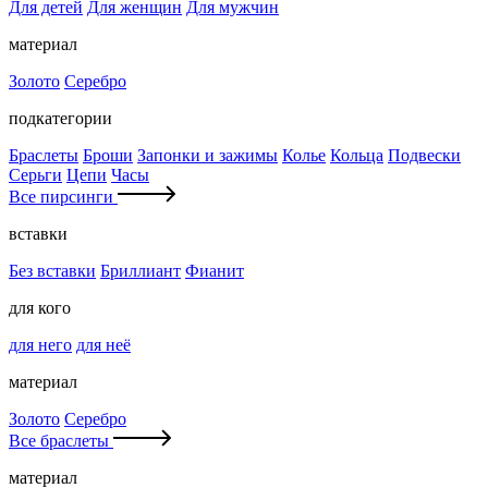
Для детей
Для женщин
Для мужчин
материал
Золото
Серебро
подкатегории
Браслеты
Броши
Запонки и зажимы
Колье
Кольца
Подвески
Серьги
Цепи
Часы
Все пирсинги
вставки
Без вставки
Бриллиант
Фианит
для кого
для него
для неё
материал
Золото
Серебро
Все браслеты
материал