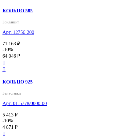
КОЛЬЦО 585
Бриллиант
Арт. 12756-200
71 163 ₽
-10%
64 046 ₽


КОЛЬЦО 925
Без вставки
Арт. 01-5778/0000-00
5 413 ₽
-10%
4 871 ₽
