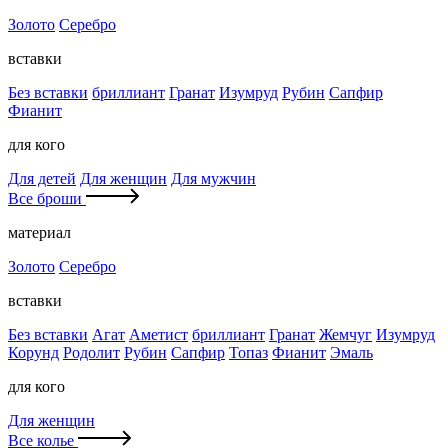
Золото
Серебро
вставки
Без вставки
бриллиант
Гранат
Изумруд
Рубин
Сапфир
Фианит
для кого
Для детей
Для женщин
Для мужчин
Все броши
материал
Золото
Серебро
вставки
Без вставки
Агат
Аметист
бриллиант
Гранат
Жемчуг
Изумруд
Корунд
Родолит
Рубин
Сапфир
Топаз
Фианит
Эмаль
для кого
Для женщин
Все колье