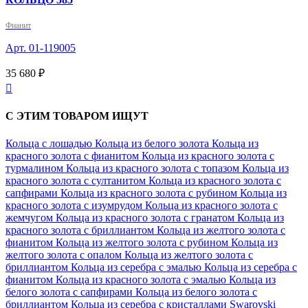
Фианит
Арт. 01-119005
35 680 ₽

С ЭТИМ ТОВАРОМ ИЩУТ
Кольца с лошадью
Кольца из белого золота
Кольца из
красного золота с фианитом
Кольца из красного золота с
турмалином
Кольца из красного золота с топазом
Кольца из
красного золота с султанитом
Кольца из красного золота с
сапфирами
Кольца из красного золота с рубином
Кольца из
красного золота с изумрудом
Кольца из красного золота с
жемчугом
Кольца из красного золота с гранатом
Кольца из
красного золота с бриллиантом
Кольца из желтого золота с
фианитом
Кольца из желтого золота с рубином
Кольца из
желтого золота с опалом
Кольца из желтого золота с
бриллиантом
Кольца из серебра с эмалью
Кольца из серебра с
фианитом
Кольца из красного золота с эмалью
Кольца из
белого золота с сапфирами
Кольца из белого золота с
бриллиантом
Кольца из серебра с кристаллами Swarovski