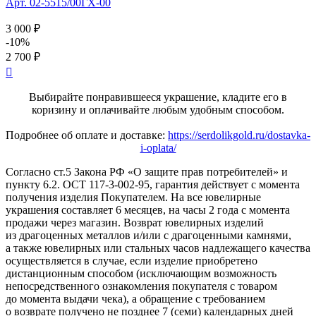
Арт. 02-5515/00ГХ-00
3 000 ₽
-10%
2 700 ₽

Выбирайте понравившееся украшение, кладите его в
коризину и оплачивайте любым удобным способом.
Подробнее об оплате и доставке:
https://serdolikgold.ru/dostavka-
i-oplata/
Согласно ст.5 Закона РФ «О защите прав потребителей» и
пункту 6.2. ОСТ 117-3-002-95, гарантия действует с момента
получения изделия Покупателем. На все ювелирные
украшения составляет 6 месяцев, на часы 2 года с момента
продажи через магазин. Возврат ювелирных изделий
из драгоценных металлов и/или с драгоценными камнями,
а также ювелирных или стальных часов надлежащего качества
осуществляется в случае, если изделие приобретено
дистанционным способом (исключающим возможность
непосредственного ознакомления покупателя с товаром
до момента выдачи чека), а обращение с требованием
о возврате получено не позднее 7 (семи) календарных дней