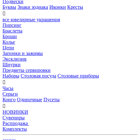
Подвески
Буквы
Знаки зодиака
Иконки
Кресты

все ювелирные украшения
Пирсинг
Браслеты
Броши
Колье
Цепи
Запонки и зажимы
Эксклюзив
Шнурки
Предметы сервировки
Наборы
Столовая посуда
Столовые приборы

Часы
Серьги
Конго
Одиночные
Пусеты

НОВИНКИ
Сувениры
Распродажа
Комплекты