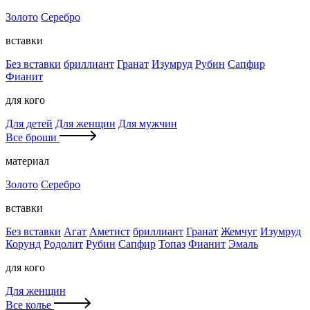
Золото
Серебро
вставки
Без вставки
бриллиант
Гранат
Изумруд
Рубин
Сапфир
Фианит
для кого
Для детей
Для женщин
Для мужчин
Все броши
материал
Золото
Серебро
вставки
Без вставки
Агат
Аметист
бриллиант
Гранат
Жемчуг
Изумруд
Корунд
Родолит
Рубин
Сапфир
Топаз
Фианит
Эмаль
для кого
Для женщин
Все колье