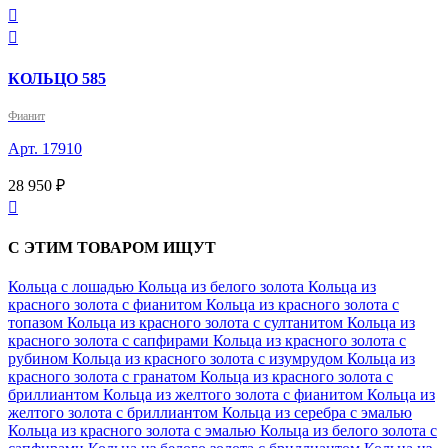


КОЛЬЦО 585
Фианит
Арт. 17910
28 950 ₽

С ЭТИМ ТОВАРОМ ИЩУТ
Кольца с лошадью
Кольца из белого золота
Кольца из
красного золота с фианитом
Кольца из красного золота с
топазом
Кольца из красного золота с султанитом
Кольца из
красного золота с сапфирами
Кольца из красного золота с
рубином
Кольца из красного золота с изумрудом
Кольца из
красного золота с гранатом
Кольца из красного золота с
бриллиантом
Кольца из желтого золота с фианитом
Кольца из
желтого золота с бриллиантом
Кольца из серебра с эмалью
Кольца из красного золота с эмалью
Кольца из белого золота с