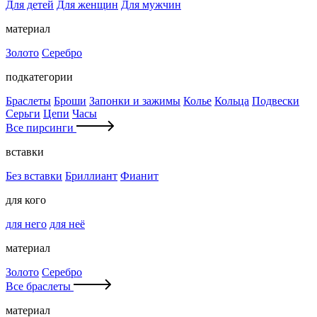
Для детей
Для женщин
Для мужчин
материал
Золото
Серебро
подкатегории
Браслеты
Броши
Запонки и зажимы
Колье
Кольца
Подвески
Серьги
Цепи
Часы
Все пирсинги
вставки
Без вставки
Бриллиант
Фианит
для кого
для него
для неё
материал
Золото
Серебро
Все браслеты
материал