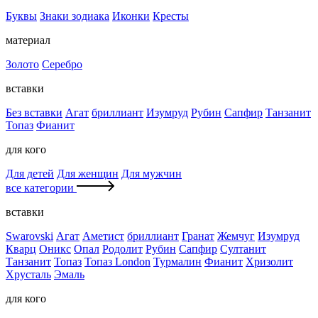
Буквы
Знаки зодиака
Иконки
Кресты
материал
Золото
Серебро
вставки
Без вставки
Агат
бриллиант
Изумруд
Рубин
Сапфир
Танзанит
Топаз
Фианит
для кого
Для детей
Для женщин
Для мужчин
все категории
вставки
Swarovski
Агат
Аметист
бриллиант
Гранат
Жемчуг
Изумруд
Кварц
Оникс
Опал
Родолит
Рубин
Сапфир
Султанит
Танзанит
Топаз
Топаз London
Турмалин
Фианит
Хризолит
Хрусталь
Эмаль
для кого