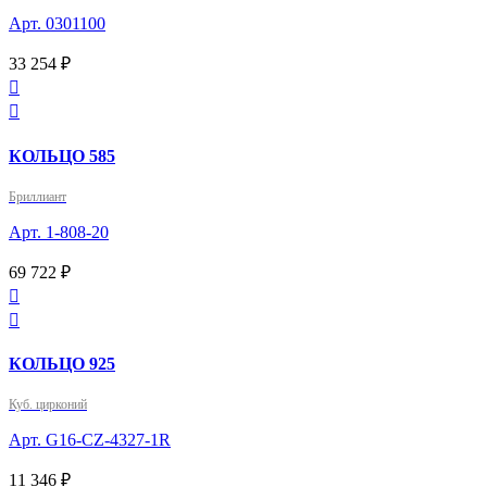
Арт. 0301100
33 254 ₽


КОЛЬЦО 585
Бриллиант
Арт. 1-808-20
69 722 ₽


КОЛЬЦО 925
Куб. цирконий
Арт. G16-CZ-4327-1R
11 346 ₽