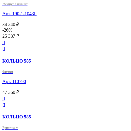
Жемчуг / Фианит
Арт. 190-1-1043Р
34 240 ₽
-26%
25 337 ₽


КОЛЬЦО 585
Фианит
Арт. 110790
47 360 ₽


КОЛЬЦО 585
Бриллиант