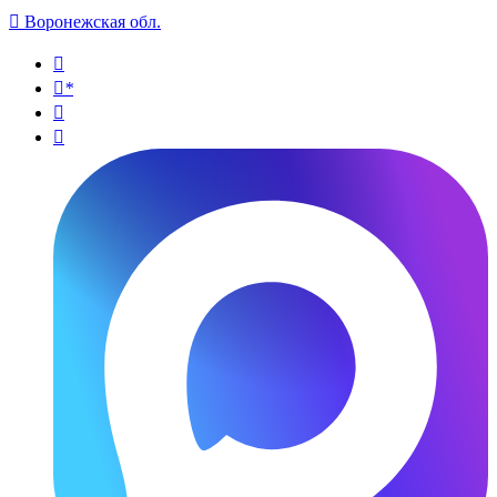

Воронежская обл.

*

