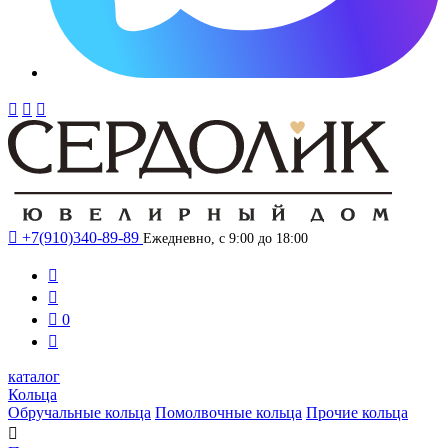




+7(910)340-89-89
Ежедневно, с 9:00 до 18:00



0

каталог
Кольца
Обручальные кольца
Помолвочные кольца
Прочие кольца
