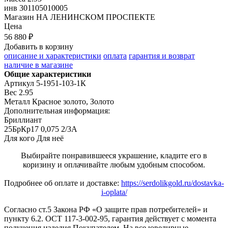
инв
301105010005
Магазин
НА ЛЕНИНСКОМ ПРОСПЕКТЕ
Цена
56 880 ₽
Добавить в корзину
описание и характеристики
оплата
гарантия и возврат
наличие в магазине
Общие характеристики
Артикул
5-1951-103-1К
Вес
2.95
Металл
Красное золото, Золото
Дополнительная информация:
Бриллиант

25БрКр17 0,075 2/3А
Для кого
Для неё
Выбирайте понравившееся украшение, кладите его в
коризину и оплачивайте любым удобным способом.
Подробнее об оплате и доставке:
https://serdolikgold.ru/dostavka-
i-oplata/
Согласно ст.5 Закона РФ «О защите прав потребителей» и
пункту 6.2. ОСТ 117-3-002-95, гарантия действует с момента
получения изделия Покупателем. На все ювелирные