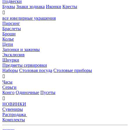
Подвески
Буквы
Знаки зодиака
Иконки
Кресты

все ювелирные украшения
Пирсинг
Браслеты
Броши
Колье
Цепи
Запонки и зажимы
Эксклюзив
Шнурки
Предметы сервировки
Наборы
Столовая посуда
Столовые приборы

Часы
Серьги
Конго
Одиночные
Пусеты

НОВИНКИ
Сувениры
Распродажа
Комплекты