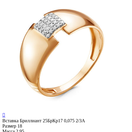

Вставка
Бриллиант 25БрКр17 0,075 2/3А
Размер
18
Масса
2.95