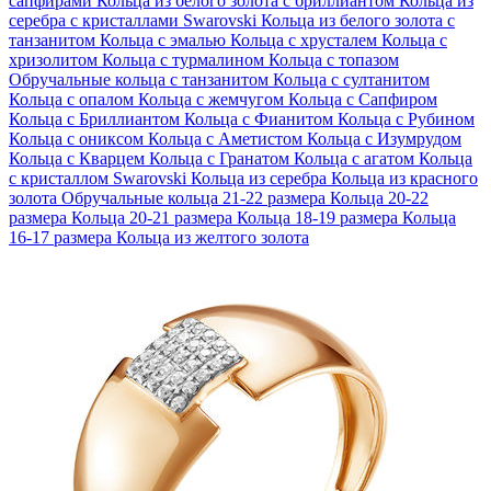
сапфирами
Кольца из белого золота с бриллиантом
Кольца из
серебра с кристаллами Swarovski
Кольца из белого золота с
танзанитом
Кольца с эмалью
Кольца с хрусталем
Кольца с
хризолитом
Кольца с турмалином
Кольца с топазом
Обручальные кольца с танзанитом
Кольца с султанитом
Кольца с опалом
Кольца с жемчугом
Кольца с Сапфиром
Кольца с Бриллиантом
Кольца с Фианитом
Кольца с Рубином
Кольца с ониксом
Кольца с Аметистом
Кольца с Изумрудом
Кольца с Кварцем
Кольца с Гранатом
Кольца с агатом
Кольца
с кристаллом Swarovski
Кольца из серебра
Кольца из красного
золота
Обручальные кольца 21-22 размера
Кольца 20-22
размера
Кольца 20-21 размера
Кольца 18-19 размера
Кольца
16-17 размера
Кольца из желтого золота