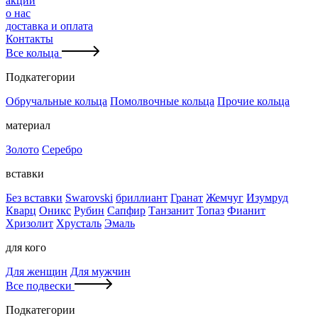
акции
о нас
доставка и оплата
Контакты
Все кольца
Подкатегории
Обручальные кольца
Помолвочные кольца
Прочие кольца
материал
Золото
Серебро
вставки
Без вставки
Swarovski
бриллиант
Гранат
Жемчуг
Изумруд
Кварц
Оникс
Рубин
Сапфир
Танзанит
Топаз
Фианит
Хризолит
Хрусталь
Эмаль
для кого
Для женщин
Для мужчин
Все подвески
Подкатегории