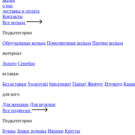
акции
о нас
доставка и оплата
Контакты
Все кольца
Подкатегории
Обручальные кольца
Помолвочные кольца
Прочие кольца
материал
Золото
Серебро
вставки
Без вставки
Swarovski
бриллиант
Гранат
Жемчуг
Изумруд
Квар
для кого
Для женщин
Для мужчин
Все подвески
Подкатегории
Буквы
Знаки зодиака
Иконки
Кресты