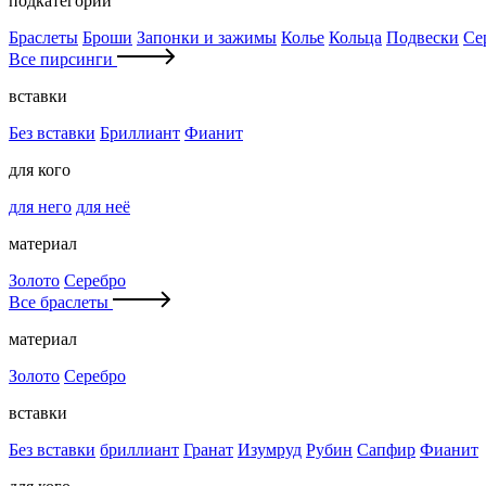
подкатегории
Браслеты
Броши
Запонки и зажимы
Колье
Кольца
Подвески
Се
Все пирсинги
вставки
Без вставки
Бриллиант
Фианит
для кого
для него
для неё
материал
Золото
Серебро
Все браслеты
материал
Золото
Серебро
вставки
Без вставки
бриллиант
Гранат
Изумруд
Рубин
Сапфир
Фианит