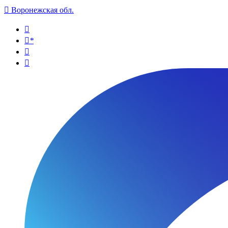

Воронежская обл.

*

