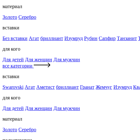
материал
Золото
Серебро
вставки
Без вставки
Агат
бриллиант
Изумруд
Рубин
Сапфир
Танзанит
для кого
Для детей
Для женщин
Для мужчин
все категории
вставки
Swarovski
Агат
Аметист
бриллиант
Гранат
Жемчуг
Изумруд
Кв
для кого
Для детей
Для женщин
Для мужчин
материал
Золото
Серебро