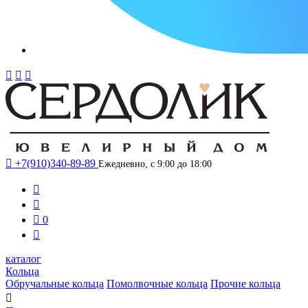




+7(910)340-89-89
Ежедневно, с 9:00 до 18:00



0

каталог
Кольца
Обручальные кольца
Помолвочные кольца
Прочие кольца
