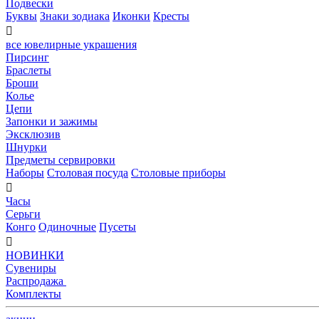
Подвески
Буквы
Знаки зодиака
Иконки
Кресты

все ювелирные украшения
Пирсинг
Браслеты
Броши
Колье
Цепи
Запонки и зажимы
Эксклюзив
Шнурки
Предметы сервировки
Наборы
Столовая посуда
Столовые приборы

Часы
Серьги
Конго
Одиночные
Пусеты

НОВИНКИ
Сувениры
Распродажа
Комплекты