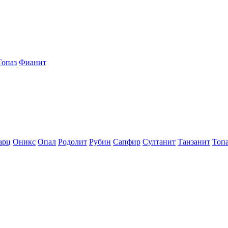
Топаз
Фианит
арц
Оникс
Опал
Родолит
Рубин
Сапфир
Султанит
Танзанит
Топ