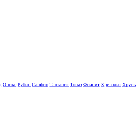
ц
Оникс
Рубин
Сапфир
Танзанит
Топаз
Фианит
Хризолит
Хруст