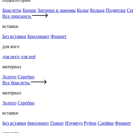
подкатегории
Браслеты
Броши
Запонки и зажимы
Колье
Кольца
Подвески
Се
Все пирсинги
вставки
Без вставки
Бриллиант
Фианит
для кого
для него
для неё
материал
Золото
Серебро
Все браслеты
материал
Золото
Серебро
вставки
Без вставки
бриллиант
Гранат
Изумруд
Рубин
Сапфир
Фианит