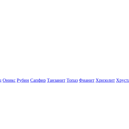
ц
Оникс
Рубин
Сапфир
Танзанит
Топаз
Фианит
Хризолит
Хруст