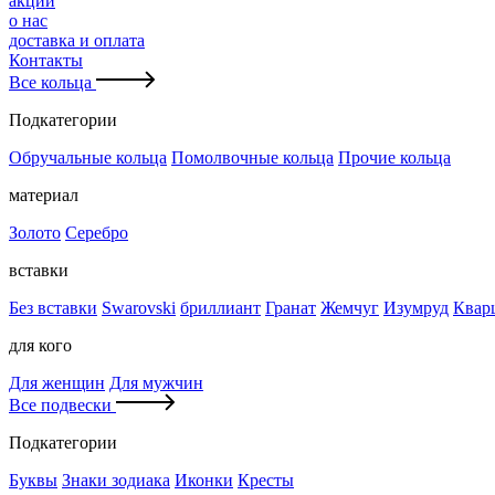
акции
о нас
доставка и оплата
Контакты
Все кольца
Подкатегории
Обручальные кольца
Помолвочные кольца
Прочие кольца
материал
Золото
Серебро
вставки
Без вставки
Swarovski
бриллиант
Гранат
Жемчуг
Изумруд
Квар
для кого
Для женщин
Для мужчин
Все подвески
Подкатегории
Буквы
Знаки зодиака
Иконки
Кресты