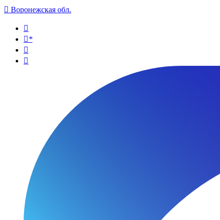

Воронежская обл.

*

