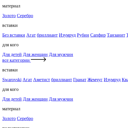
материал
Золото
Серебро
вставки
Без вставки
Агат
бриллиант
Изумруд
Рубин
Сапфир
Танзанит
для кого
Для детей
Для женщин
Для мужчин
все категории
вставки
Swarovski
Агат
Аметист
бриллиант
Гранат
Жемчуг
Изумруд
Кв
для кого
Для детей
Для женщин
Для мужчин
материал
Золото
Серебро