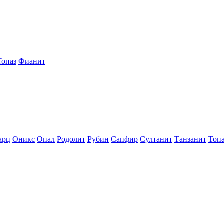
Топаз
Фианит
арц
Оникс
Опал
Родолит
Рубин
Сапфир
Султанит
Танзанит
Топ