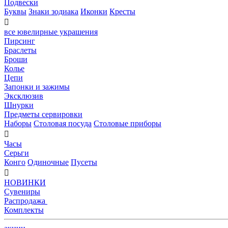
Подвески
Буквы
Знаки зодиака
Иконки
Кресты

все ювелирные украшения
Пирсинг
Браслеты
Броши
Колье
Цепи
Запонки и зажимы
Эксклюзив
Шнурки
Предметы сервировки
Наборы
Столовая посуда
Столовые приборы

Часы
Серьги
Конго
Одиночные
Пусеты

НОВИНКИ
Сувениры
Распродажа
Комплекты