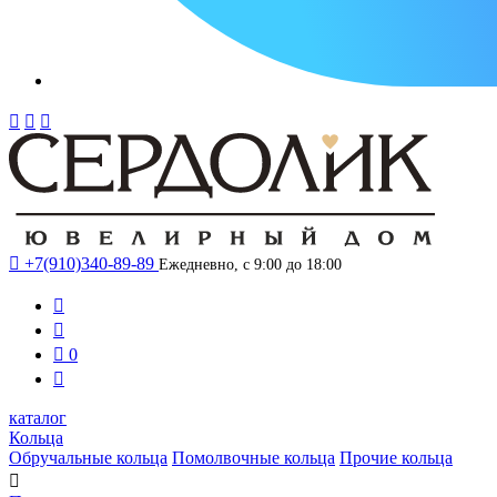




+7(910)340-89-89
Ежедневно, с 9:00 до 18:00



0

каталог
Кольца
Обручальные кольца
Помолвочные кольца
Прочие кольца
