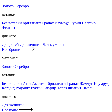
Золото
Серебро
вставки
Без вставки
бриллиант
Гранат
Изумруд
Рубин
Сапфир
Фианит
для кого
Для детей
Для женщин
Для мужчин
Все броши
материал
Золото
Серебро
вставки
Без вставки
Агат
Аметист
бриллиант
Гранат
Жемчуг
Изумруд
Корунд
Родолит
Рубин
Сапфир
Топаз
Фианит
Эмаль
для кого
Для женщин
Все колье