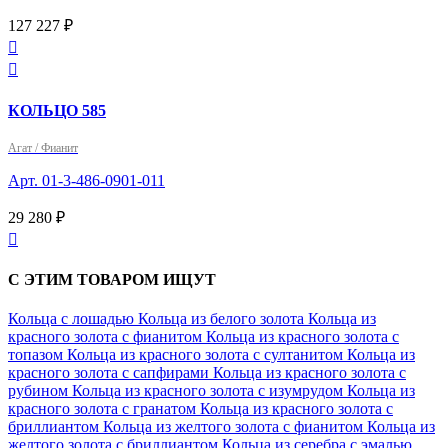
127 227 ₽


КОЛЬЦО 585
Агат / Фианит
Арт. 01-3-486-0901-011
29 280 ₽

С ЭТИМ ТОВАРОМ ИЩУТ
Кольца с лошадью
Кольца из белого золота
Кольца из
красного золота с фианитом
Кольца из красного золота с
топазом
Кольца из красного золота с султанитом
Кольца из
красного золота с сапфирами
Кольца из красного золота с
рубином
Кольца из красного золота с изумрудом
Кольца из
красного золота с гранатом
Кольца из красного золота с
бриллиантом
Кольца из желтого золота с фианитом
Кольца из
желтого золота с бриллиантом
Кольца из серебра с эмалью