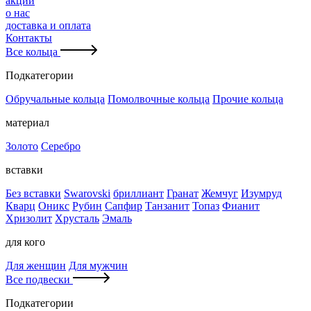
акции
о нас
доставка и оплата
Контакты
Все кольца
Подкатегории
Обручальные кольца
Помолвочные кольца
Прочие кольца
материал
Золото
Серебро
вставки
Без вставки
Swarovski
бриллиант
Гранат
Жемчуг
Изумруд
Кварц
Оникс
Рубин
Сапфир
Танзанит
Топаз
Фианит
Хризолит
Хрусталь
Эмаль
для кого
Для женщин
Для мужчин
Все подвески
Подкатегории