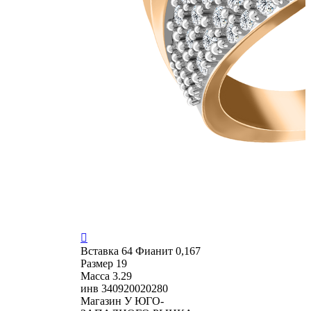

Вставка
64 Фианит 0,167
Размер
19
Масса
3.29
инв
340920020280
Магазин
У ЮГО-