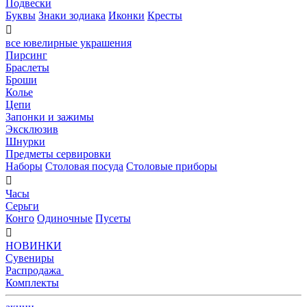
Подвески
Буквы
Знаки зодиака
Иконки
Кресты

все ювелирные украшения
Пирсинг
Браслеты
Броши
Колье
Цепи
Запонки и зажимы
Эксклюзив
Шнурки
Предметы сервировки
Наборы
Столовая посуда
Столовые приборы

Часы
Серьги
Конго
Одиночные
Пусеты

НОВИНКИ
Сувениры
Распродажа
Комплекты