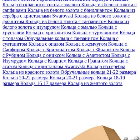
Кольца из красного золота с эмалью
Кольца из белого золота с
сапфирами
Кольца из белого золота с бриллиантом
Кольца из
серебра с кристаллами Swarovski
Кольца из белого золота с
фианитом
Кольца из белого золота с танзанитом
Кольца из
белого золота с изумрудом
Кольца с эмалью
Кольца с
хрусталем
Кольца с хризолитом
Кольца с турмалином
Кольца
с топазом
Обручальные кольца с танзанитом
Кольца с
султанитом
Кольца с опалом
Кольца с жемчугом
Кольца с
Сапфиром
Кольца с Бриллиантом
Кольца с Фианитом
Кольца
с Рубином
Кольца с ониксом
Кольца с Аметистом
Кольца с
Изумрудом
Кольца с Кварцем
Кольца с Гранатом
Кольца с
агатом
Кольца с кристаллом Swarovski
Кольца из серебра
Кольца из красного золота
Обручальные кольца 21-22 размера
Кольца 20-22 размера
Кольца 20-21 размера
Кольца 18-19
размера
Кольца 16-17 размера
Кольца из желтого золота