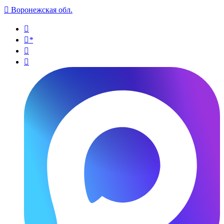

Воронежская обл.

*

