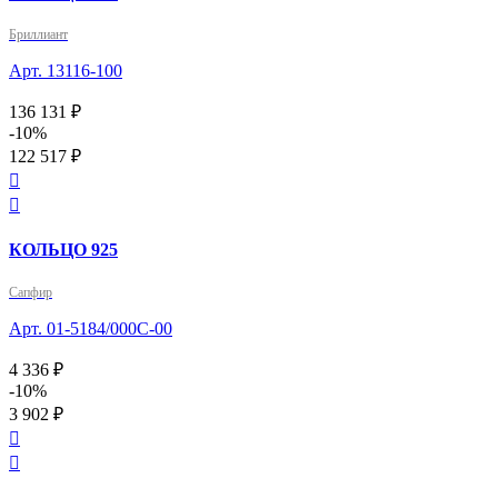
Бриллиант
Арт. 13116-100
136 131 ₽
-10%
122 517 ₽


КОЛЬЦО 925
Сапфир
Арт. 01-5184/000С-00
4 336 ₽
-10%
3 902 ₽

