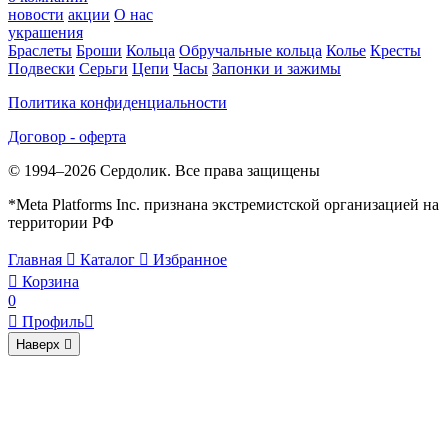
новости
акции
О нас
украшения
Браслеты
Броши
Кольца
Обручальные кольца
Колье
Кресты
Подвески
Серьги
Цепи
Часы
Запонки и зажимы
Политика конфиденциальности
Договор - оферта
© 1994–2026 Сердолик. Все права защищены
*Meta Platforms Inc. признана экстремистской организацией на
территории РФ
Главная

Каталог

Избранное

Корзина
0

Профиль

Наверх
