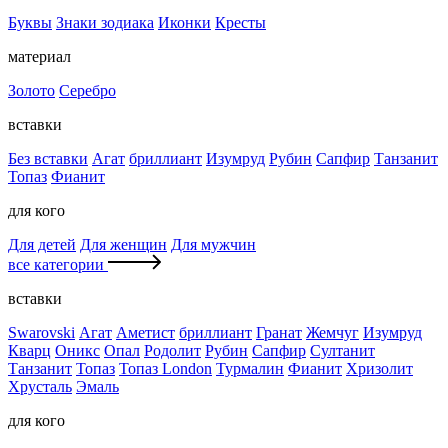
Буквы
Знаки зодиака
Иконки
Кресты
материал
Золото
Серебро
вставки
Без вставки
Агат
бриллиант
Изумруд
Рубин
Сапфир
Танзанит
Топаз
Фианит
для кого
Для детей
Для женщин
Для мужчин
все категории
вставки
Swarovski
Агат
Аметист
бриллиант
Гранат
Жемчуг
Изумруд
Кварц
Оникс
Опал
Родолит
Рубин
Сапфир
Султанит
Танзанит
Топаз
Топаз London
Турмалин
Фианит
Хризолит
Хрусталь
Эмаль
для кого