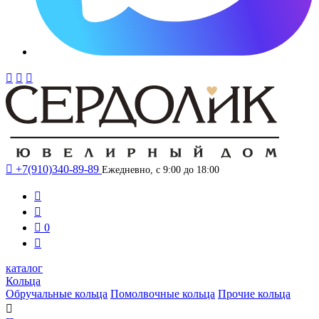




+7(910)340-89-89
Ежедневно, с 9:00 до 18:00



0

каталог
Кольца
Обручальные кольца
Помолвочные кольца
Прочие кольца
