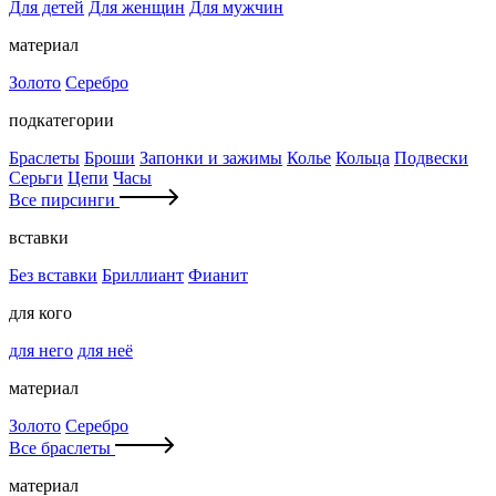
Для детей
Для женщин
Для мужчин
материал
Золото
Серебро
подкатегории
Браслеты
Броши
Запонки и зажимы
Колье
Кольца
Подвески
Серьги
Цепи
Часы
Все пирсинги
вставки
Без вставки
Бриллиант
Фианит
для кого
для него
для неё
материал
Золото
Серебро
Все браслеты
материал