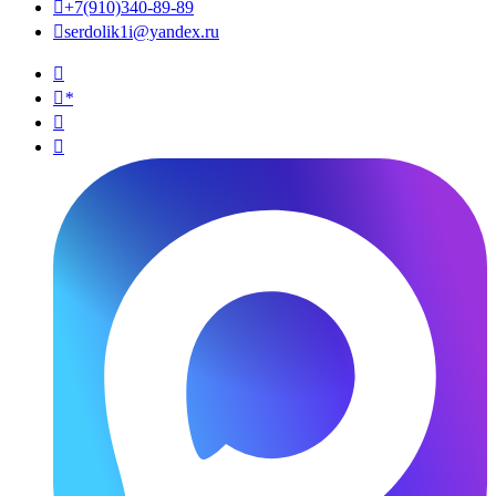

+7(910)340-89-89

serdolik1i@yandex.ru

*

