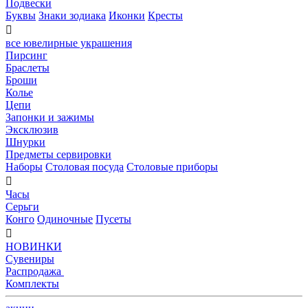
Подвески
Буквы
Знаки зодиака
Иконки
Кресты

все ювелирные украшения
Пирсинг
Браслеты
Броши
Колье
Цепи
Запонки и зажимы
Эксклюзив
Шнурки
Предметы сервировки
Наборы
Столовая посуда
Столовые приборы

Часы
Серьги
Конго
Одиночные
Пусеты

НОВИНКИ
Сувениры
Распродажа
Комплекты