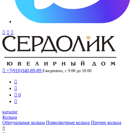




+7(910)340-89-89
Ежедневно, с 9:00 до 18:00



0

каталог
Кольца
Обручальные кольца
Помолвочные кольца
Прочие кольца
