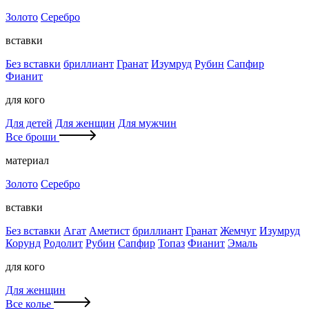
Золото
Серебро
вставки
Без вставки
бриллиант
Гранат
Изумруд
Рубин
Сапфир
Фианит
для кого
Для детей
Для женщин
Для мужчин
Все броши
материал
Золото
Серебро
вставки
Без вставки
Агат
Аметист
бриллиант
Гранат
Жемчуг
Изумруд
Корунд
Родолит
Рубин
Сапфир
Топаз
Фианит
Эмаль
для кого
Для женщин
Все колье