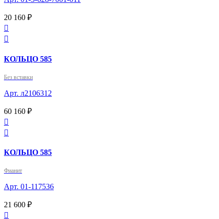
20 160 ₽


КОЛЬЦО 585
Без вставки
Арт. л2106312
60 160 ₽


КОЛЬЦО 585
Фианит
Арт. 01-117536
21 600 ₽
