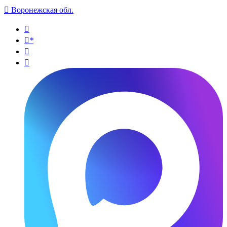

Воронежская обл.

*

