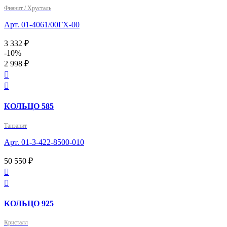
Фианит / Хрусталь
Арт. 01-4061/00ГХ-00
3 332 ₽
-10%
2 998 ₽


КОЛЬЦО 585
Танзанит
Арт. 01-3-422-8500-010
50 550 ₽


КОЛЬЦО 925
Кристалл