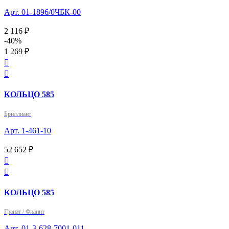
Арт. 01-1896/0ЧБК-00
2 116 ₽
-40%
1 269 ₽


КОЛЬЦО 585
Бриллиант
Арт. 1-461-10
52 652 ₽


КОЛЬЦО 585
Гранат / Фианит
Арт. 01-3-628-7001-011