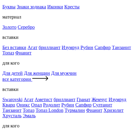
Буквы
Знаки зодиака
Иконки
Кресты
материал
Золото
Серебро
вставки
Без вставки
Агат
бриллиант
Изумруд
Рубин
Сапфир
Танзанит
Топаз
Фианит
для кого
Для детей
Для женщин
Для мужчин
все категории
вставки
Swarovski
Агат
Аметист
бриллиант
Гранат
Жемчуг
Изумруд
Кварц
Оникс
Опал
Родолит
Рубин
Сапфир
Султанит
Танзанит
Топаз
Топаз London
Турмалин
Фианит
Хризолит
Хрусталь
Эмаль
для кого