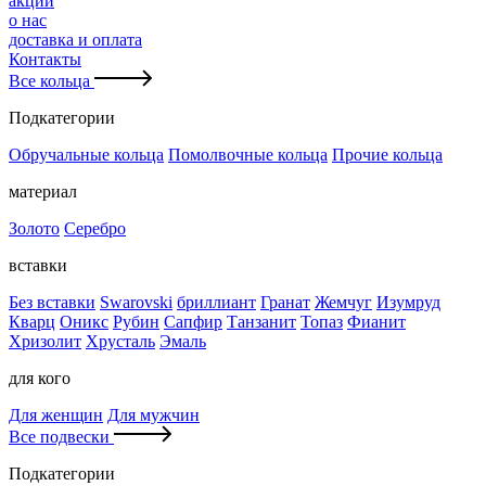
акции
о нас
доставка и оплата
Контакты
Все кольца
Подкатегории
Обручальные кольца
Помолвочные кольца
Прочие кольца
материал
Золото
Серебро
вставки
Без вставки
Swarovski
бриллиант
Гранат
Жемчуг
Изумруд
Кварц
Оникс
Рубин
Сапфир
Танзанит
Топаз
Фианит
Хризолит
Хрусталь
Эмаль
для кого
Для женщин
Для мужчин
Все подвески
Подкатегории