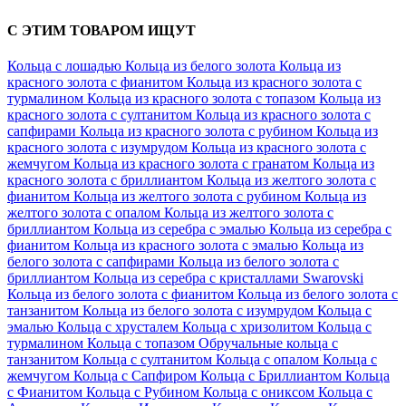
С ЭТИМ ТОВАРОМ ИЩУТ
Кольца с лошадью
Кольца из белого золота
Кольца из
красного золота с фианитом
Кольца из красного золота с
турмалином
Кольца из красного золота с топазом
Кольца из
красного золота с султанитом
Кольца из красного золота с
сапфирами
Кольца из красного золота с рубином
Кольца из
красного золота с изумрудом
Кольца из красного золота с
жемчугом
Кольца из красного золота с гранатом
Кольца из
красного золота с бриллиантом
Кольца из желтого золота с
фианитом
Кольца из желтого золота с рубином
Кольца из
желтого золота с опалом
Кольца из желтого золота с
бриллиантом
Кольца из серебра с эмалью
Кольца из серебра с
фианитом
Кольца из красного золота с эмалью
Кольца из
белого золота с сапфирами
Кольца из белого золота с
бриллиантом
Кольца из серебра с кристаллами Swarovski
Кольца из белого золота с фианитом
Кольца из белого золота с
танзанитом
Кольца из белого золота с изумрудом
Кольца с
эмалью
Кольца с хрусталем
Кольца с хризолитом
Кольца с
турмалином
Кольца с топазом
Обручальные кольца с
танзанитом
Кольца с султанитом
Кольца с опалом
Кольца с
жемчугом
Кольца с Сапфиром
Кольца с Бриллиантом
Кольца
с Фианитом
Кольца с Рубином
Кольца с ониксом
Кольца с