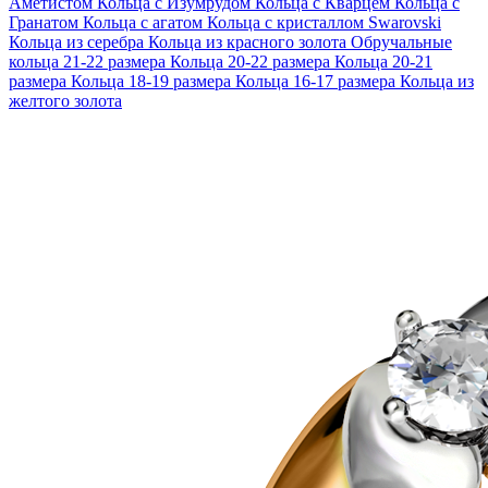
Аметистом
Кольца с Изумрудом
Кольца с Кварцем
Кольца с
Гранатом
Кольца с агатом
Кольца с кристаллом Swarovski
Кольца из серебра
Кольца из красного золота
Обручальные
кольца 21-22 размера
Кольца 20-22 размера
Кольца 20-21
размера
Кольца 18-19 размера
Кольца 16-17 размера
Кольца из
желтого золота