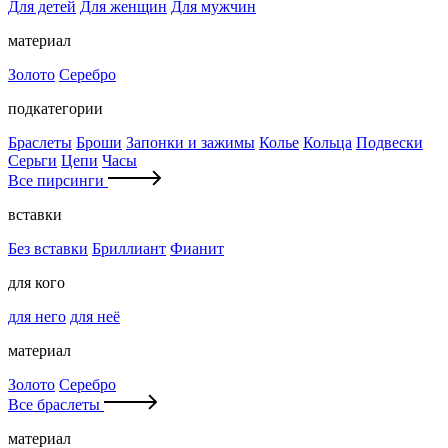
Для детей
Для женщин
Для мужчин
материал
Золото
Серебро
подкатегории
Браслеты
Броши
Запонки и зажимы
Колье
Кольца
Подвески
Серьги
Цепи
Часы
Все пирсинги
вставки
Без вставки
Бриллиант
Фианит
для кого
для него
для неё
материал
Золото
Серебро
Все браслеты
материал