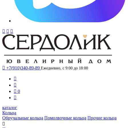




+7(910)340-89-89
Ежедневно, с 9:00 до 18:00



0

каталог
Кольца
Обручальные кольца
Помолвочные кольца
Прочие кольца
