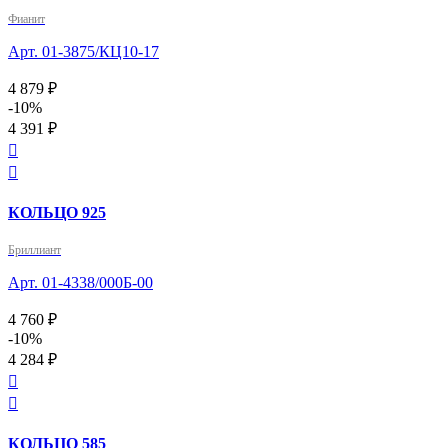
Фианит
Арт. 01-3875/КЦ10-17
4 879 ₽
-10%
4 391 ₽


КОЛЬЦО 925
Бриллиант
Арт. 01-4338/000Б-00
4 760 ₽
-10%
4 284 ₽


КОЛЬЦО 585