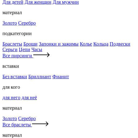
Для детей
Для женщин
Для мужчин
материал
Золото
Серебро
подкатегории
Браслеты
Броши
Запонки и зажимы
Колье
Кольца
Подвески
Серьги
Цепи
Часы
Все пирсинги
вставки
Без вставки
Бриллиант
Фианит
для кого
для него
для неё
материал
Золото
Серебро
Все браслеты
материал