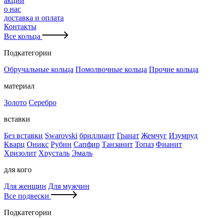
акции
о нас
доставка и оплата
Контакты
Все кольца
Подкатегории
Обручальные кольца
Помолвочные кольца
Прочие кольца
материал
Золото
Серебро
вставки
Без вставки
Swarovski
бриллиант
Гранат
Жемчуг
Изумруд
Кварц
Оникс
Рубин
Сапфир
Танзанит
Топаз
Фианит
Хризолит
Хрусталь
Эмаль
для кого
Для женщин
Для мужчин
Все подвески
Подкатегории