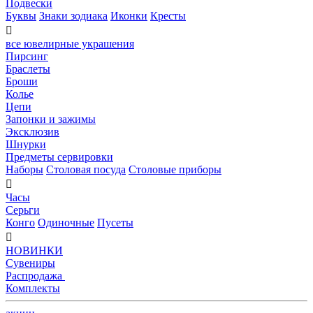
Подвески
Буквы
Знаки зодиака
Иконки
Кресты

все ювелирные украшения
Пирсинг
Браслеты
Броши
Колье
Цепи
Запонки и зажимы
Эксклюзив
Шнурки
Предметы сервировки
Наборы
Столовая посуда
Столовые приборы

Часы
Серьги
Конго
Одиночные
Пусеты

НОВИНКИ
Сувениры
Распродажа
Комплекты