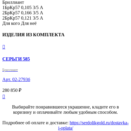
Бриллиант

1БрКр57 0,105 3/5 А

2БрКр57 0,166 3/5 А

2БрКр57 0,121 3/5 А
Для кого
Для неё
ИЗДЕЛИЯ ИЗ КОМПЛЕКТА

СЕРЬГИ 585
Бриллиант
Арт. 02-2793б
280 850 ₽

Выбирайте понравившееся украшение, кладите его в
коризину и оплачивайте любым удобным способом.
Подробнее об оплате и доставке:
https://serdolikgold.ru/dostavka-
i-oplata/