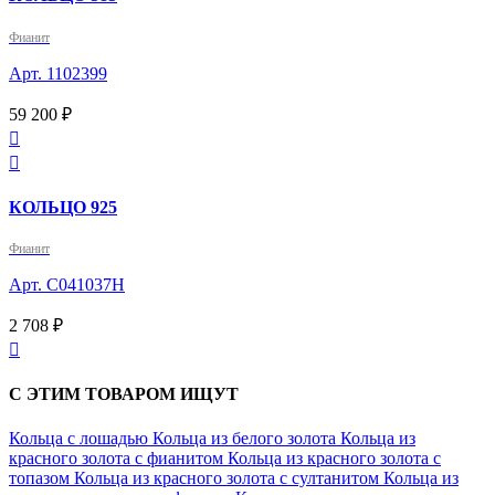
Фианит
Арт. 1102399
59 200 ₽


КОЛЬЦО 925
Фианит
Арт. С041037Н
2 708 ₽

С ЭТИМ ТОВАРОМ ИЩУТ
Кольца с лошадью
Кольца из белого золота
Кольца из
красного золота с фианитом
Кольца из красного золота с
топазом
Кольца из красного золота с султанитом
Кольца из