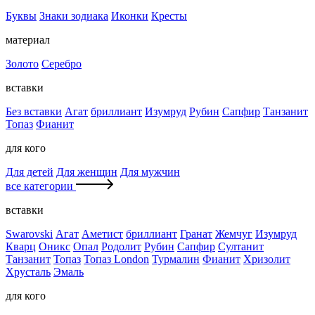
Буквы
Знаки зодиака
Иконки
Кресты
материал
Золото
Серебро
вставки
Без вставки
Агат
бриллиант
Изумруд
Рубин
Сапфир
Танзанит
Топаз
Фианит
для кого
Для детей
Для женщин
Для мужчин
все категории
вставки
Swarovski
Агат
Аметист
бриллиант
Гранат
Жемчуг
Изумруд
Кварц
Оникс
Опал
Родолит
Рубин
Сапфир
Султанит
Танзанит
Топаз
Топаз London
Турмалин
Фианит
Хризолит
Хрусталь
Эмаль
для кого