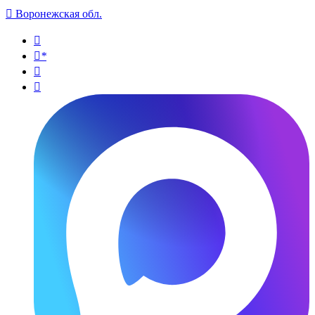

Воронежская обл.

*

