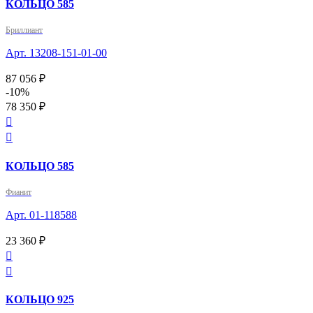
КОЛЬЦО 585
Бриллиант
Арт. 13208-151-01-00
87 056 ₽
-10%
78 350 ₽


КОЛЬЦО 585
Фианит
Арт. 01-118588
23 360 ₽


КОЛЬЦО 925