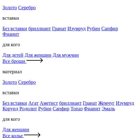
Золото
Серебро
вставки
Без вставки
бриллиант
Гранат
Изумруд
Рубин
Сапфир
Фианит
для кого
Для детей
Для женщин
Для мужчин
Все броши
материал
Золото
Серебро
вставки
Без вставки
Агат
Аметист
бриллиант
Гранат
Жемчуг
Изумруд
Корунд
Родолит
Рубин
Сапфир
Топаз
Фианит
Эмаль
для кого
Для женщин
Все колье