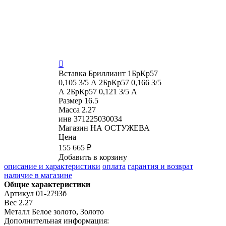

Вставка
Бриллиант 1БрКр57
0,105 3/5 А 2БрКр57 0,166 3/5
А 2БрКр57 0,121 3/5 А
Размер
16.5
Масса
2.27
инв
371225030034
Магазин
НА ОСТУЖЕВА
Цена
155 665 ₽
Добавить в корзину
описание и характеристики
оплата
гарантия и возврат
наличие в магазине
Общие характеристики
Артикул
01-2793б
Вес
2.27
Металл
Белое золото, Золото
Дополнительная информация: