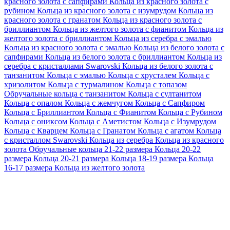
красного золота с сапфирами
Кольца из красного золота с
рубином
Кольца из красного золота с изумрудом
Кольца из
красного золота с гранатом
Кольца из красного золота с
бриллиантом
Кольца из желтого золота с фианитом
Кольца из
желтого золота с бриллиантом
Кольца из серебра с эмалью
Кольца из красного золота с эмалью
Кольца из белого золота с
сапфирами
Кольца из белого золота с бриллиантом
Кольца из
серебра с кристаллами Swarovski
Кольца из белого золота с
танзанитом
Кольца с эмалью
Кольца с хрусталем
Кольца с
хризолитом
Кольца с турмалином
Кольца с топазом
Обручальные кольца с танзанитом
Кольца с султанитом
Кольца с опалом
Кольца с жемчугом
Кольца с Сапфиром
Кольца с Бриллиантом
Кольца с Фианитом
Кольца с Рубином
Кольца с ониксом
Кольца с Аметистом
Кольца с Изумрудом
Кольца с Кварцем
Кольца с Гранатом
Кольца с агатом
Кольца
с кристаллом Swarovski
Кольца из серебра
Кольца из красного
золота
Обручальные кольца 21-22 размера
Кольца 20-22
размера
Кольца 20-21 размера
Кольца 18-19 размера
Кольца
16-17 размера
Кольца из желтого золота