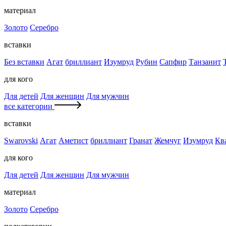
материал
Золото
Серебро
вставки
Без вставки
Агат
бриллиант
Изумруд
Рубин
Сапфир
Танзанит
для кого
Для детей
Для женщин
Для мужчин
все категории
вставки
Swarovski
Агат
Аметист
бриллиант
Гранат
Жемчуг
Изумруд
Кв
для кого
Для детей
Для женщин
Для мужчин
материал
Золото
Серебро