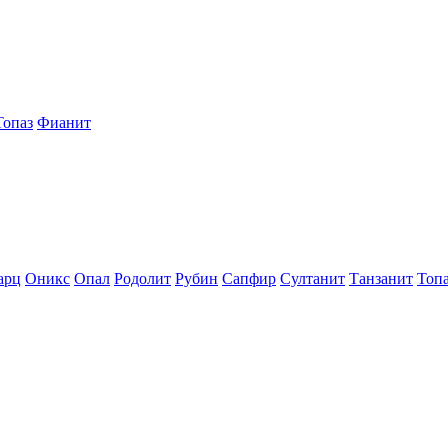
Топаз
Фианит
арц
Оникс
Опал
Родолит
Рубин
Сапфир
Султанит
Танзанит
Топ