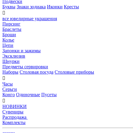
Подвески
Буквы
Знаки зодиака
Иконки
Кресты

все ювелирные украшения
Пирсинг
Браслеты
Броши
Колье
Цепи
Запонки и зажимы
Эксклюзив
Шнурки
Предметы сервировки
Наборы
Столовая посуда
Столовые приборы

Часы
Серьги
Конго
Одиночные
Пусеты

НОВИНКИ
Сувениры
Распродажа
Комплекты