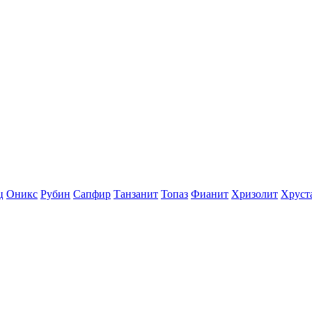
ц
Оникс
Рубин
Сапфир
Танзанит
Топаз
Фианит
Хризолит
Хруст