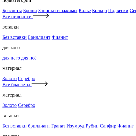
подкатегории
Браслеты
Броши
Запонки и зажимы
Колье
Кольца
Подвески
Се
Все пирсинги
вставки
Без вставки
Бриллиант
Фианит
для кого
для него
для неё
материал
Золото
Серебро
Все браслеты
материал
Золото
Серебро
вставки
Без вставки
бриллиант
Гранат
Изумруд
Рубин
Сапфир
Фианит