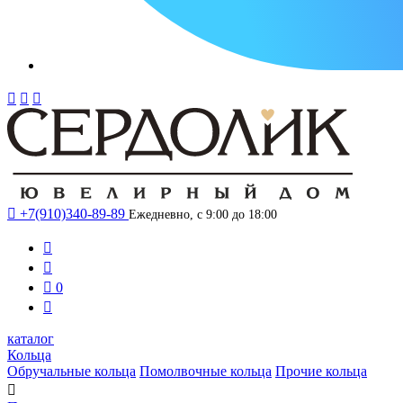




+7(910)340-89-89
Ежедневно, с 9:00 до 18:00



0

каталог
Кольца
Обручальные кольца
Помолвочные кольца
Прочие кольца
