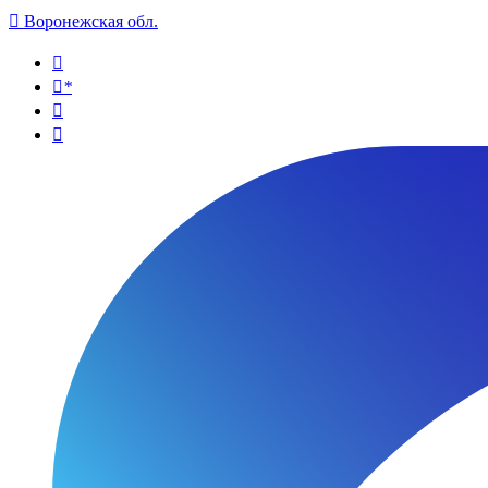

Воронежская обл.

*

