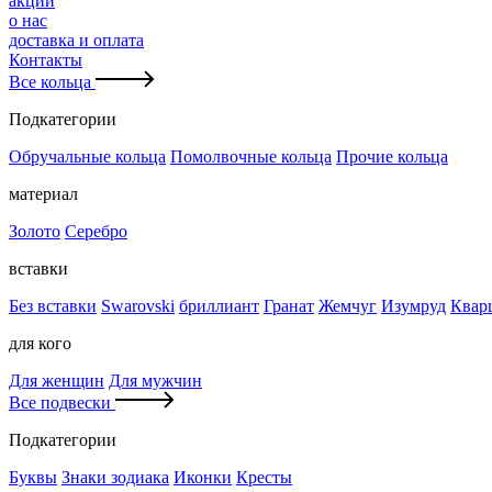
акции
о нас
доставка и оплата
Контакты
Все кольца
Подкатегории
Обручальные кольца
Помолвочные кольца
Прочие кольца
материал
Золото
Серебро
вставки
Без вставки
Swarovski
бриллиант
Гранат
Жемчуг
Изумруд
Квар
для кого
Для женщин
Для мужчин
Все подвески
Подкатегории
Буквы
Знаки зодиака
Иконки
Кресты