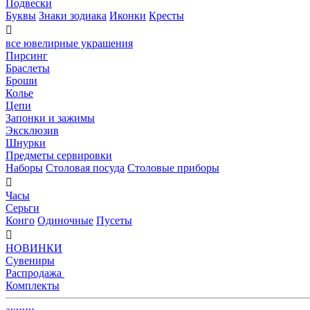
Подвески
Буквы
Знаки зодиака
Иконки
Кресты

все ювелирные украшения
Пирсинг
Браслеты
Броши
Колье
Цепи
Запонки и зажимы
Эксклюзив
Шнурки
Предметы сервировки
Наборы
Столовая посуда
Столовые приборы

Часы
Серьги
Конго
Одиночные
Пусеты

НОВИНКИ
Сувениры
Распродажа
Комплекты