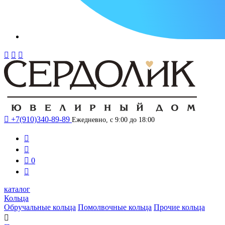




+7(910)340-89-89
Ежедневно, с 9:00 до 18:00



0

каталог
Кольца
Обручальные кольца
Помолвочные кольца
Прочие кольца
