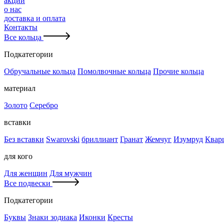
акции
о нас
доставка и оплата
Контакты
Все кольца
Подкатегории
Обручальные кольца
Помолвочные кольца
Прочие кольца
материал
Золото
Серебро
вставки
Без вставки
Swarovski
бриллиант
Гранат
Жемчуг
Изумруд
Квар
для кого
Для женщин
Для мужчин
Все подвески
Подкатегории
Буквы
Знаки зодиака
Иконки
Кресты