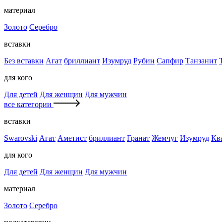
материал
Золото
Серебро
вставки
Без вставки
Агат
бриллиант
Изумруд
Рубин
Сапфир
Танзанит
для кого
Для детей
Для женщин
Для мужчин
все категории
вставки
Swarovski
Агат
Аметист
бриллиант
Гранат
Жемчуг
Изумруд
Кв
для кого
Для детей
Для женщин
Для мужчин
материал
Золото
Серебро