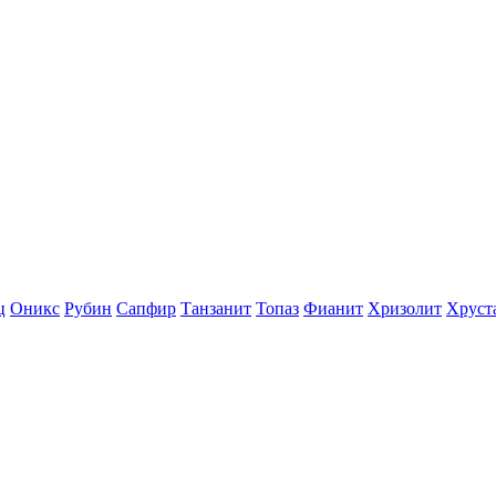
ц
Оникс
Рубин
Сапфир
Танзанит
Топаз
Фианит
Хризолит
Хруст