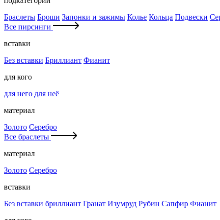
подкатегории
Браслеты
Броши
Запонки и зажимы
Колье
Кольца
Подвески
Се
Все пирсинги
вставки
Без вставки
Бриллиант
Фианит
для кого
для него
для неё
материал
Золото
Серебро
Все браслеты
материал
Золото
Серебро
вставки
Без вставки
бриллиант
Гранат
Изумруд
Рубин
Сапфир
Фианит