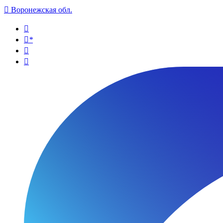

Воронежская обл.

*

