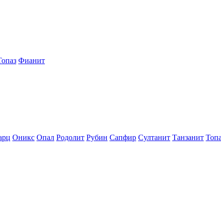
Топаз
Фианит
арц
Оникс
Опал
Родолит
Рубин
Сапфир
Султанит
Танзанит
Топ