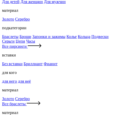
Для детей
Для женщин
Для мужчин
материал
Золото
Серебро
подкатегории
Браслеты
Броши
Запонки и зажимы
Колье
Кольца
Подвески
Серьги
Цепи
Часы
Все пирсинги
вставки
Без вставки
Бриллиант
Фианит
для кого
для него
для неё
материал
Золото
Серебро
Все браслеты
материал