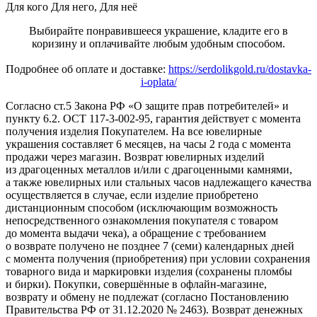
Для кого
Для него, Для неё
Выбирайте понравившееся украшение, кладите его в
коризину и оплачивайте любым удобным способом.
Подробнее об оплате и доставке:
https://serdolikgold.ru/dostavka-
i-oplata/
Согласно ст.5 Закона РФ «О защите прав потребителей» и
пункту 6.2. ОСТ 117-3-002-95, гарантия действует с момента
получения изделия Покупателем. На все ювелирные
украшения составляет 6 месяцев, на часы 2 года с момента
продажи через магазин. Возврат ювелирных изделий
из драгоценных металлов и/или с драгоценными камнями,
а также ювелирных или стальных часов надлежащего качества
осуществляется в случае, если изделие приобретено
дистанционным способом (исключающим возможность
непосредственного ознакомления покупателя с товаром
до момента выдачи чека), а обращение с требованием
о возврате получено не позднее 7 (семи) календарных дней
с момента получения (приобретения) при условии сохранения
товарного вида и маркировки изделия (сохранены пломбы
и бирки). Покупки, совершённые в офлайн-магазине,
возврату и обмену не подлежат (согласно Постановлению
Правительства РФ от 31.12.2020 № 2463). Возврат денежных