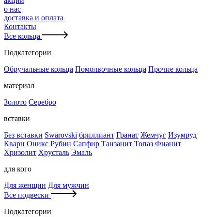
акции
о нас
доставка и оплата
Контакты
Все кольца
Подкатегории
Обручальные кольца
Помолвочные кольца
Прочие кольца
материал
Золото
Серебро
вставки
Без вставки
Swarovski
бриллиант
Гранат
Жемчуг
Изумруд
Кварц
Оникс
Рубин
Сапфир
Танзанит
Топаз
Фианит
Хризолит
Хрусталь
Эмаль
для кого
Для женщин
Для мужчин
Все подвески
Подкатегории