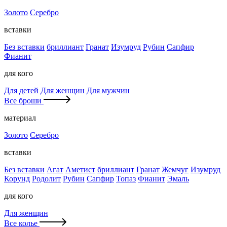
Золото
Серебро
вставки
Без вставки
бриллиант
Гранат
Изумруд
Рубин
Сапфир
Фианит
для кого
Для детей
Для женщин
Для мужчин
Все броши
материал
Золото
Серебро
вставки
Без вставки
Агат
Аметист
бриллиант
Гранат
Жемчуг
Изумруд
Корунд
Родолит
Рубин
Сапфир
Топаз
Фианит
Эмаль
для кого
Для женщин
Все колье