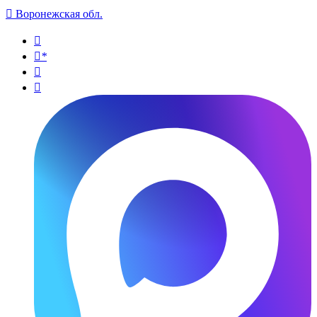

Воронежская обл.

*

