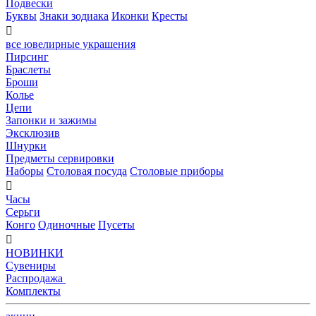
Подвески
Буквы
Знаки зодиака
Иконки
Кресты

все ювелирные украшения
Пирсинг
Браслеты
Броши
Колье
Цепи
Запонки и зажимы
Эксклюзив
Шнурки
Предметы сервировки
Наборы
Столовая посуда
Столовые приборы

Часы
Серьги
Конго
Одиночные
Пусеты

НОВИНКИ
Сувениры
Распродажа
Комплекты