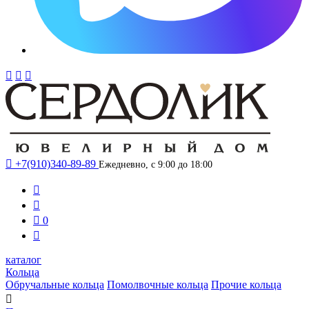




+7(910)340-89-89
Ежедневно, с 9:00 до 18:00



0

каталог
Кольца
Обручальные кольца
Помолвочные кольца
Прочие кольца
