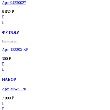
Арт. 94250027
8 632 ₽


ФУТЛЯР
Без вставки
Арт. 122205-КР
300 ₽


НАБОР
Арт. MS-K120
7 000 ₽

