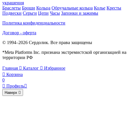
украшения
Браслеты
Броши
Кольца
Обручальные кольца
Колье
Кресты
Подвески
Серьги
Цепи
Часы
Запонки и зажимы
Политика конфиденциальности
Договор - оферта
© 1994–2026 Сердолик. Все права защищены
*Meta Platforms Inc. признана экстремистской организацией на
территории РФ
Главная

Каталог

Избранное

Корзина
0

Профиль

Наверх
