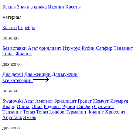
Буквы
Знаки зодиака
Иконки
Кресты
материал
Золото
Серебро
вставки
Без вставки
Агат
бриллиант
Изумруд
Рубин
Сапфир
Танзанит
Топаз
Фианит
для кого
Для детей
Для женщин
Для мужчин
все категории
вставки
Swarovski
Агат
Аметист
бриллиант
Гранат
Жемчуг
Изумруд
Кварц
Оникс
Опал
Родолит
Рубин
Сапфир
Султанит
Танзанит
Топаз
Топаз London
Турмалин
Фианит
Хризолит
Хрусталь
Эмаль
для кого