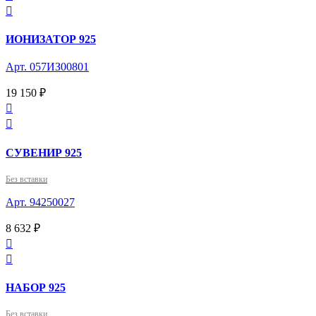

ИОНИЗАТОР 925
Арт. 057ИЗ00801
19 150 ₽


СУВЕНИР 925
Без вставки
Арт. 94250027
8 632 ₽


НАБОР 925
Без вставки