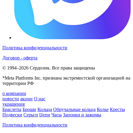
Политика конфиденциальности
Договор - оферта
© 1994–2026 Сердолик. Все права защищены
*Meta Platforms Inc. признана экстремистской организацией на
территории РФ
о компании
новости
акции
О нас
украшения
Браслеты
Броши
Кольца
Обручальные кольца
Колье
Кресты
Подвески
Серьги
Цепи
Часы
Запонки и зажимы
Политика конфиденциальности