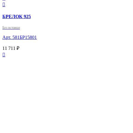

БРЕЛОК 925
Без вставки
Арт. 581БР15801
11 711 ₽
