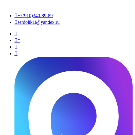

+7(910)340-89-89

serdolik1i@yandex.ru

*

