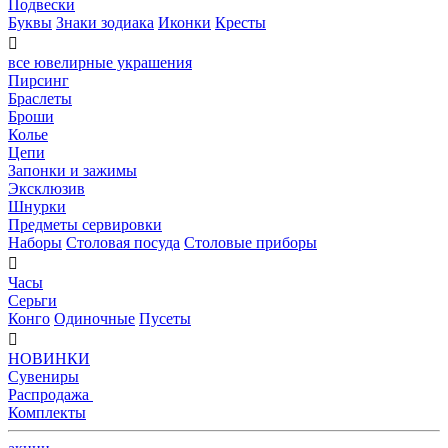
Подвески
Буквы
Знаки зодиака
Иконки
Кресты

все ювелирные украшения
Пирсинг
Браслеты
Броши
Колье
Цепи
Запонки и зажимы
Эксклюзив
Шнурки
Предметы сервировки
Наборы
Столовая посуда
Столовые приборы

Часы
Серьги
Конго
Одиночные
Пусеты

НОВИНКИ
Сувениры
Распродажа
Комплекты