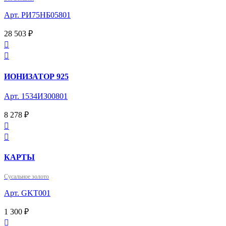
Арт. РИ75НБ05801
28 503 ₽


ИОНИЗАТОР 925
Арт. 1534ИЗ00801
8 278 ₽


КАРТЫ
Сусальное золото
Арт. GKT001
1 300 ₽
