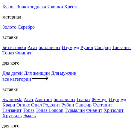
Буквы
Знаки зодиака
Иконки
Кресты
материал
Золото
Серебро
вставки
Без вставки
Агат
бриллиант
Изумруд
Рубин
Сапфир
Танзанит
Топаз
Фианит
для кого
Для детей
Для женщин
Для мужчин
все категории
вставки
Swarovski
Агат
Аметист
бриллиант
Гранат
Жемчуг
Изумруд
Кварц
Оникс
Опал
Родолит
Рубин
Сапфир
Султанит
Танзанит
Топаз
Топаз London
Турмалин
Фианит
Хризолит
Хрусталь
Эмаль
для кого