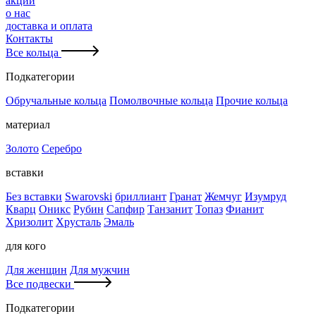
акции
о нас
доставка и оплата
Контакты
Все кольца
Подкатегории
Обручальные кольца
Помолвочные кольца
Прочие кольца
материал
Золото
Серебро
вставки
Без вставки
Swarovski
бриллиант
Гранат
Жемчуг
Изумруд
Кварц
Оникс
Рубин
Сапфир
Танзанит
Топаз
Фианит
Хризолит
Хрусталь
Эмаль
для кого
Для женщин
Для мужчин
Все подвески
Подкатегории