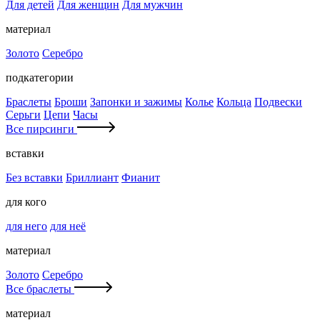
Для детей
Для женщин
Для мужчин
материал
Золото
Серебро
подкатегории
Браслеты
Броши
Запонки и зажимы
Колье
Кольца
Подвески
Серьги
Цепи
Часы
Все пирсинги
вставки
Без вставки
Бриллиант
Фианит
для кого
для него
для неё
материал
Золото
Серебро
Все браслеты
материал