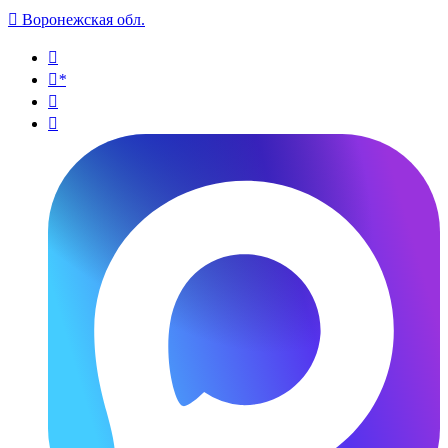

Воронежская обл.

*

