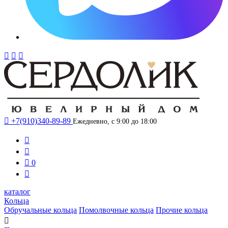




+7(910)340-89-89
Ежедневно, с 9:00 до 18:00



0

каталог
Кольца
Обручальные кольца
Помолвочные кольца
Прочие кольца
