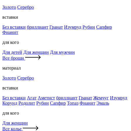
Золото
Серебро
вставки
Без вставки
бриллиант
Гранат
Изумруд
Рубин
Сапфир
Фианит
для кого
Для детей
Для женщин
Для мужчин
Все броши
материал
Золото
Серебро
вставки
Без вставки
Агат
Аметист
бриллиант
Гранат
Жемчуг
Изумруд
Корунд
Родолит
Рубин
Сапфир
Топаз
Фианит
Эмаль
для кого
Для женщин
Все колье