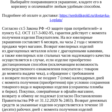
Выбирайте понравившееся украшение, кладите его в
коризину и оплачивайте любым удобным способом.
Подробнее об оплате и доставке:
https://serdolikgold.ru/dostavka-
i-oplata/
Согласно ст.5 Закона РФ «О защите прав потребителей» и
пункту 6.2. ОСТ 117-3-002-95, гарантия действует с момента
получения изделия Покупателем. На все ювелирные
украшения составляет 6 месяцев, на часы 2 года с момента
продажи через магазин. Возврат ювелирных изделий
из драгоценных металлов и/или с драгоценными камнями,
а также ювелирных или стальных часов надлежащего качества
осуществляется в случае, если изделие приобретено
дистанционным способом (исключающим возможность
непосредственного ознакомления покупателя с товаром
до момента выдачи чека), а обращение с требованием
о возврате получено не позднее 7 (семи) календарных дней
с момента получения (приобретения) при условии сохранения
товарного вида и маркировки изделия (сохранены пломбы
и бирки). Покупки, совершённые в офлайн-магазине,
возврату и обмену не подлежат (согласно Постановлению
Правительства РФ от 31.12.2020 № 2463). Возврат денежных
средств за указанные изделия осуществляется в течение 10
(десяти) рабочих дней с момента получения изделий