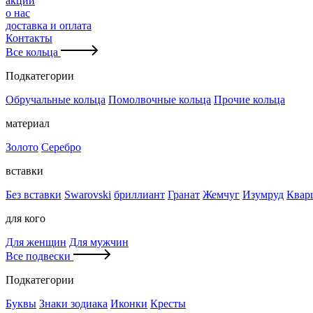
акции
о нас
доставка и оплата
Контакты
Все кольца
Подкатегории
Обручальные кольца
Помолвочные кольца
Прочие кольца
материал
Золото
Серебро
вставки
Без вставки
Swarovski
бриллиант
Гранат
Жемчуг
Изумруд
Квар
для кого
Для женщин
Для мужчин
Все подвески
Подкатегории
Буквы
Знаки зодиака
Иконки
Кресты