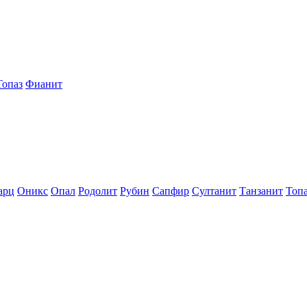
Топаз
Фианит
арц
Оникс
Опал
Родолит
Рубин
Сапфир
Султанит
Танзанит
Топ