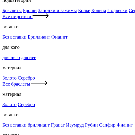
подкатегории
Браслеты
Броши
Запонки и зажимы
Колье
Кольца
Подвески
Се
Все пирсинги
вставки
Без вставки
Бриллиант
Фианит
для кого
для него
для неё
материал
Золото
Серебро
Все браслеты
материал
Золото
Серебро
вставки
Без вставки
бриллиант
Гранат
Изумруд
Рубин
Сапфир
Фианит