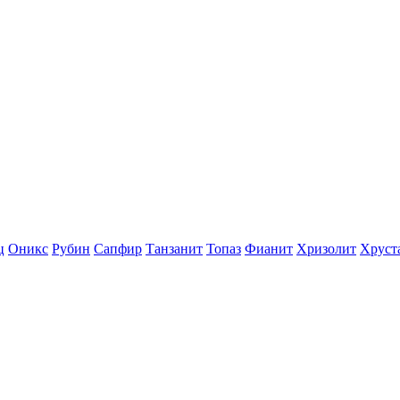
ц
Оникс
Рубин
Сапфир
Танзанит
Топаз
Фианит
Хризолит
Хруст