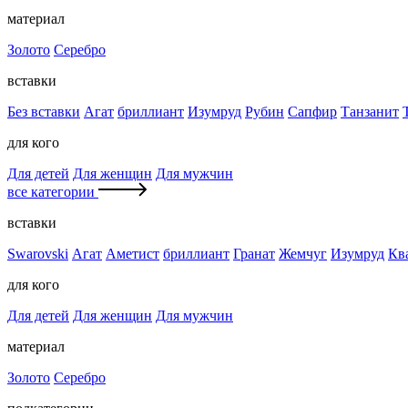
материал
Золото
Серебро
вставки
Без вставки
Агат
бриллиант
Изумруд
Рубин
Сапфир
Танзанит
для кого
Для детей
Для женщин
Для мужчин
все категории
вставки
Swarovski
Агат
Аметист
бриллиант
Гранат
Жемчуг
Изумруд
Кв
для кого
Для детей
Для женщин
Для мужчин
материал
Золото
Серебро