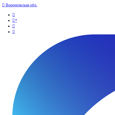

Воронежская обл.

*

