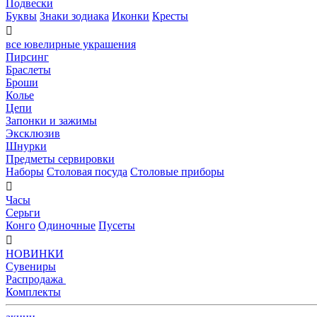
Подвески
Буквы
Знаки зодиака
Иконки
Кресты

все ювелирные украшения
Пирсинг
Браслеты
Броши
Колье
Цепи
Запонки и зажимы
Эксклюзив
Шнурки
Предметы сервировки
Наборы
Столовая посуда
Столовые приборы

Часы
Серьги
Конго
Одиночные
Пусеты

НОВИНКИ
Сувениры
Распродажа
Комплекты