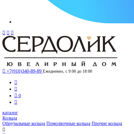




+7(910)340-89-89
Ежедневно, с 9:00 до 18:00



0

каталог
Кольца
Обручальные кольца
Помолвочные кольца
Прочие кольца
