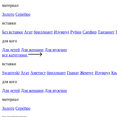
материал
Золото
Серебро
вставки
Без вставки
Агат
бриллиант
Изумруд
Рубин
Сапфир
Танзанит
для кого
Для детей
Для женщин
Для мужчин
все категории
вставки
Swarovski
Агат
Аметист
бриллиант
Гранат
Жемчуг
Изумруд
Кв
для кого
Для детей
Для женщин
Для мужчин
материал
Золото
Серебро