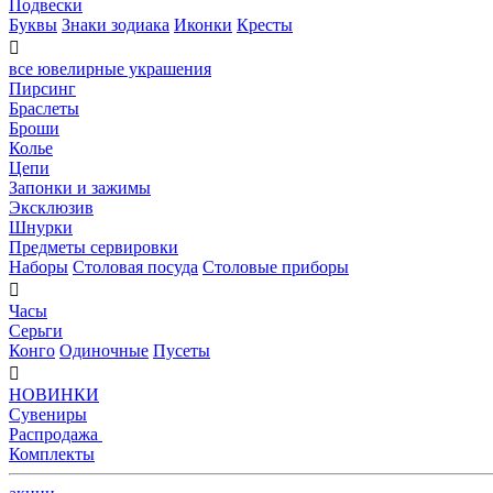
Подвески
Буквы
Знаки зодиака
Иконки
Кресты

все ювелирные украшения
Пирсинг
Браслеты
Броши
Колье
Цепи
Запонки и зажимы
Эксклюзив
Шнурки
Предметы сервировки
Наборы
Столовая посуда
Столовые приборы

Часы
Серьги
Конго
Одиночные
Пусеты

НОВИНКИ
Сувениры
Распродажа
Комплекты