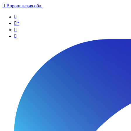

Воронежская обл.

*

