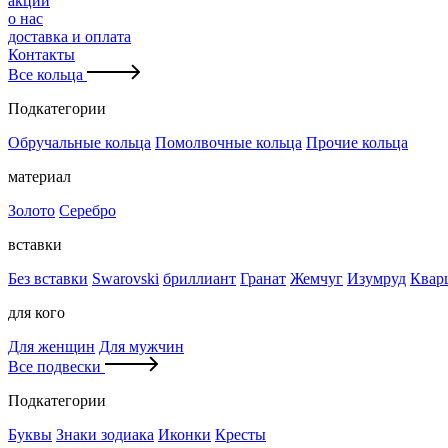
акции
о нас
доставка и оплата
Контакты
Все кольца
Подкатегории
Обручальные кольца
Помолвочные кольца
Прочие кольца
материал
Золото
Серебро
вставки
Без вставки
Swarovski
бриллиант
Гранат
Жемчуг
Изумруд
Квар
для кого
Для женщин
Для мужчин
Все подвески
Подкатегории
Буквы
Знаки зодиака
Иконки
Кресты