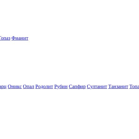
Топаз
Фианит
арц
Оникс
Опал
Родолит
Рубин
Сапфир
Султанит
Танзанит
Топ