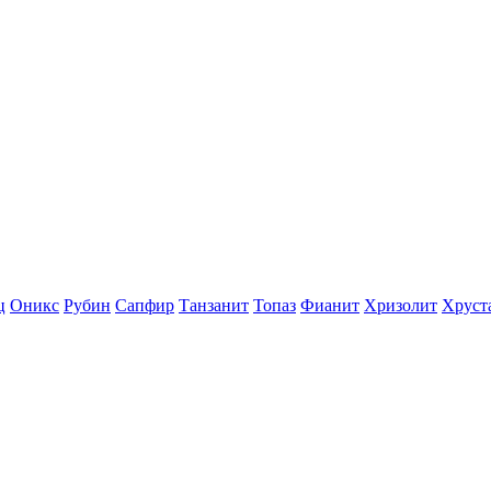
ц
Оникс
Рубин
Сапфир
Танзанит
Топаз
Фианит
Хризолит
Хруст