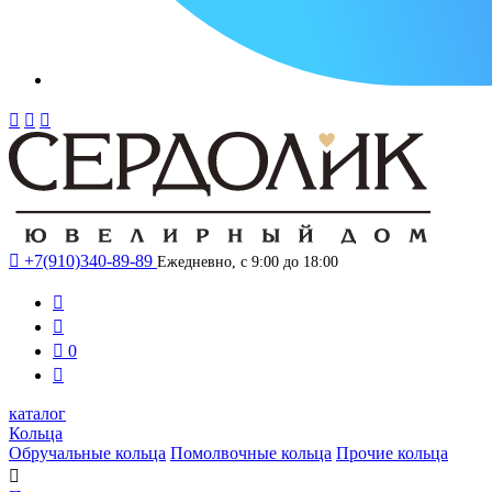




+7(910)340-89-89
Ежедневно, с 9:00 до 18:00



0

каталог
Кольца
Обручальные кольца
Помолвочные кольца
Прочие кольца
