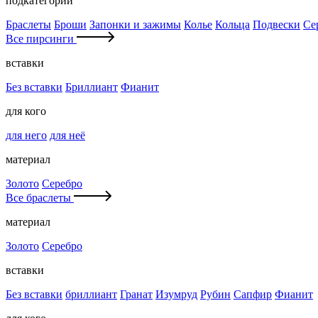
подкатегории
Браслеты
Броши
Запонки и зажимы
Колье
Кольца
Подвески
Се
Все пирсинги
вставки
Без вставки
Бриллиант
Фианит
для кого
для него
для неё
материал
Золото
Серебро
Все браслеты
материал
Золото
Серебро
вставки
Без вставки
бриллиант
Гранат
Изумруд
Рубин
Сапфир
Фианит