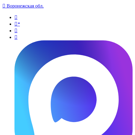

Воронежская обл.

*

