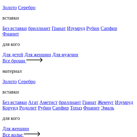
Золото
Серебро
вставки
Без вставки
бриллиант
Гранат
Изумруд
Рубин
Сапфир
Фианит
для кого
Для детей
Для женщин
Для мужчин
Все броши
материал
Золото
Серебро
вставки
Без вставки
Агат
Аметист
бриллиант
Гранат
Жемчуг
Изумруд
Корунд
Родолит
Рубин
Сапфир
Топаз
Фианит
Эмаль
для кого
Для женщин
Все колье