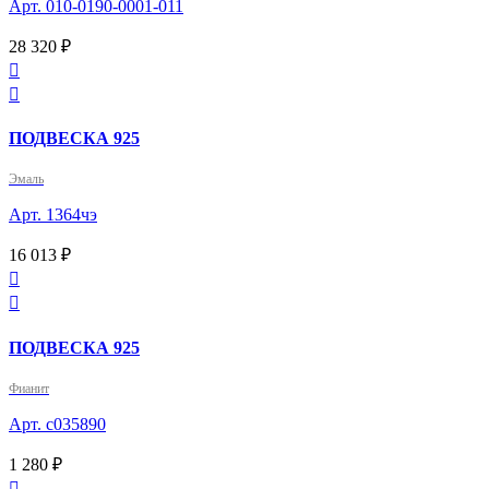
Арт. 010-0190-0001-011
28 320 ₽


ПОДВЕСКА 925
Эмаль
Арт. 1364чэ
16 013 ₽


ПОДВЕСКА 925
Фианит
Арт. с035890
1 280 ₽
