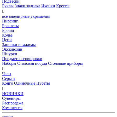
Подвески
Буквы
Знаки зодиака
Иконки
Кресты

все ювелирные украшения
Пирсинг
Браслеты
Броши
Колье
Цепи
Запонки и зажимы
Эксклюзив
Шнурки
Предметы сервировки
Наборы
Столовая посуда
Столовые приборы

Часы
Серьги
Конго
Одиночные
Пусеты

НОВИНКИ
Сувениры
Распродажа
Комплекты