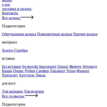
акции
о нас
доставка и оплата
Контакты
Все кольца
Подкатегории
Обручальные кольца
Помолвочные кольца
Прочие кольца
материал
Золото
Серебро
вставки
Без вставки
Swarovski
бриллиант
Гранат
Жемчуг
Изумруд
Кварц
Оникс
Рубин
Сапфир
Танзанит
Топаз
Фианит
Хризолит
Хрусталь
Эмаль
для кого
Для женщин
Для мужчин
Все подвески
Подкатегории