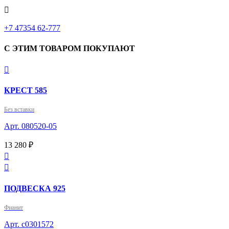

‎+7 47354 62-777
С ЭТИМ ТОВАРОМ ПОКУПАЮТ

КРЕСТ 585
Без вставки
Арт. 080520-05
13 280 ₽


ПОДВЕСКА 925
Фианит
Арт. с0301572