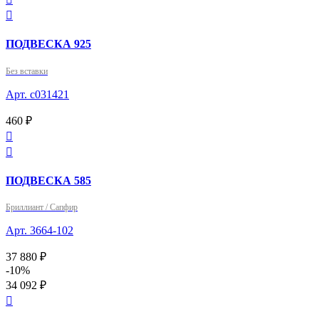

ПОДВЕСКА 925
Без вставки
Арт. с031421
460 ₽


ПОДВЕСКА 585
Бриллиант / Сапфир
Арт. 3664-102
37 880 ₽
-10%
34 092 ₽
