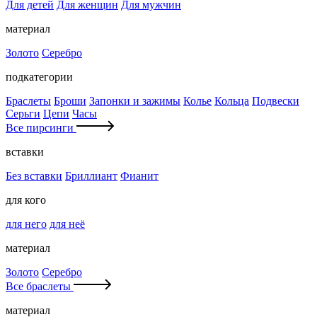
Для детей
Для женщин
Для мужчин
материал
Золото
Серебро
подкатегории
Браслеты
Броши
Запонки и зажимы
Колье
Кольца
Подвески
Серьги
Цепи
Часы
Все пирсинги
вставки
Без вставки
Бриллиант
Фианит
для кого
для него
для неё
материал
Золото
Серебро
Все браслеты
материал