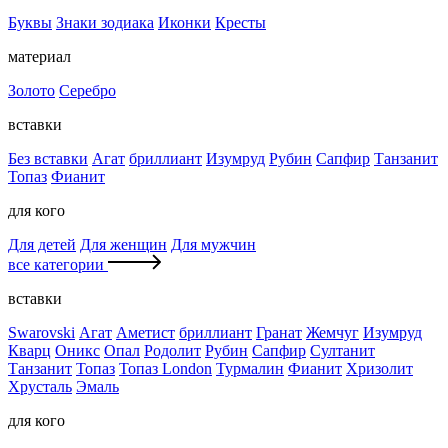
Буквы
Знаки зодиака
Иконки
Кресты
материал
Золото
Серебро
вставки
Без вставки
Агат
бриллиант
Изумруд
Рубин
Сапфир
Танзанит
Топаз
Фианит
для кого
Для детей
Для женщин
Для мужчин
все категории
вставки
Swarovski
Агат
Аметист
бриллиант
Гранат
Жемчуг
Изумруд
Кварц
Оникс
Опал
Родолит
Рубин
Сапфир
Султанит
Танзанит
Топаз
Топаз London
Турмалин
Фианит
Хризолит
Хрусталь
Эмаль
для кого