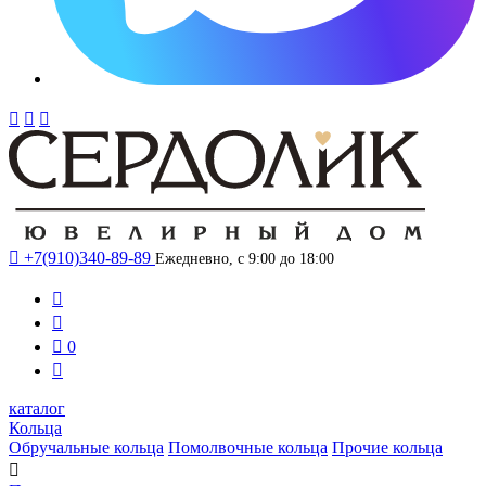




+7(910)340-89-89
Ежедневно, с 9:00 до 18:00



0

каталог
Кольца
Обручальные кольца
Помолвочные кольца
Прочие кольца
