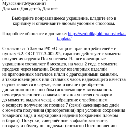
Муассанит;Муассанит
Для кого
Для детей, Для неё
Выбирайте понравившееся украшение, кладите его в
коризину и оплачивайте любым удобным способом.
Подробнее об оплате и доставке:
https://serdolikgold.ru/dostavka-
i-oplata/
Согласно ст.5 Закона РФ «О защите прав потребителей» и
пункту 6.2. ОСТ 117-3-002-95, гарантия действует с момента
получения изделия Покупателем. На все ювелирные
украшения составляет 6 месяцев, на часы 2 года с момента
продажи через магазин. Возврат ювелирных изделий
из драгоценных металлов и/или с драгоценными камнями,
а также ювелирных или стальных часов надлежащего качества
осуществляется в случае, если изделие приобретено
дистанционным способом (исключающим возможность
непосредственного ознакомления покупателя с товаром
до момента выдачи чека), а обращение с требованием
о возврате получено не позднее 7 (семи) календарных дней
с момента получения (приобретения) при условии сохранения
товарного вида и маркировки изделия (сохранены пломбы
и бирки). Покупки, совершённые в офлайн-магазине,
возврату и обмену не подлежат (согласно Постановлению