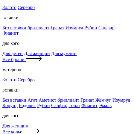
Золото
Серебро
вставки
Без вставки
бриллиант
Гранат
Изумруд
Рубин
Сапфир
Фианит
для кого
Для детей
Для женщин
Для мужчин
Все броши
материал
Золото
Серебро
вставки
Без вставки
Агат
Аметист
бриллиант
Гранат
Жемчуг
Изумруд
Корунд
Родолит
Рубин
Сапфир
Топаз
Фианит
Эмаль
для кого
Для женщин
Все колье