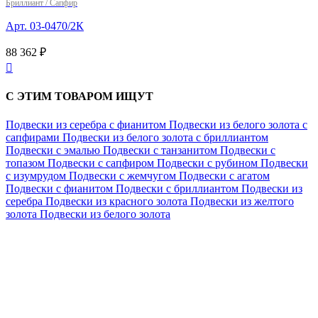
Бриллиант / Сапфир
Арт. 03-0470/2К
88 362 ₽

С ЭТИМ ТОВАРОМ ИЩУТ
Подвески из серебра с фианитом
Подвески из белого золота с
сапфирами
Подвески из белого золота с бриллиантом
Подвески с эмалью
Подвески с танзанитом
Подвески с
топазом
Подвески с сапфиром
Подвески с рубином
Подвески
с изумрудом
Подвески с жемчугом
Подвески с агатом
Подвески с фианитом
Подвески с бриллиантом
Подвески из
серебра
Подвески из красного золота
Подвески из желтого
золота
Подвески из белого золота