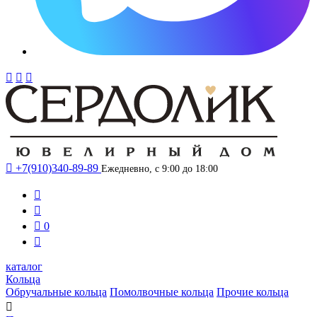




+7(910)340-89-89
Ежедневно, с 9:00 до 18:00



0

каталог
Кольца
Обручальные кольца
Помолвочные кольца
Прочие кольца
