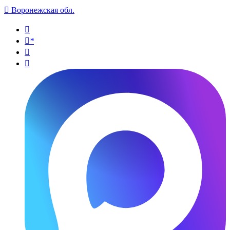

Воронежская обл.

*

