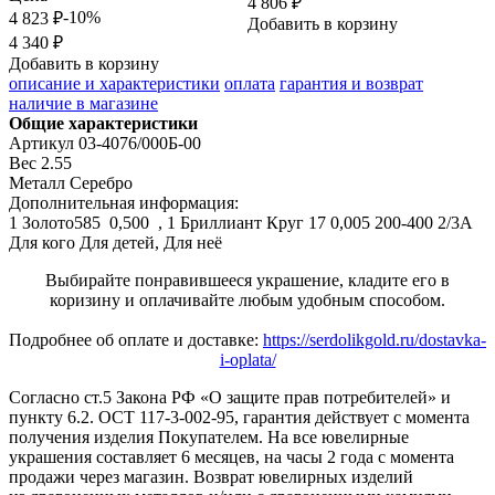
4 806 ₽
-10%
4 823 ₽
Добавить в корзину
4 340 ₽
Добавить в корзину
описание и характеристики
оплата
гарантия и возврат
наличие в магазине
Общие характеристики
Артикул
03-4076/000Б-00
Вес
2.55
Металл
Серебро
Дополнительная информация:
1 Золото585  0,500  , 1 Бриллиант Круг 17 0,005 200-400 2/3А
Для кого
Для детей, Для неё
Выбирайте понравившееся украшение, кладите его в
коризину и оплачивайте любым удобным способом.
Подробнее об оплате и доставке:
https://serdolikgold.ru/dostavka-
i-oplata/
Согласно ст.5 Закона РФ «О защите прав потребителей» и
пункту 6.2. ОСТ 117-3-002-95, гарантия действует с момента
получения изделия Покупателем. На все ювелирные
украшения составляет 6 месяцев, на часы 2 года с момента
продажи через магазин. Возврат ювелирных изделий