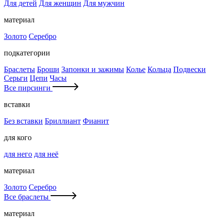
Для детей
Для женщин
Для мужчин
материал
Золото
Серебро
подкатегории
Браслеты
Броши
Запонки и зажимы
Колье
Кольца
Подвески
Серьги
Цепи
Часы
Все пирсинги
вставки
Без вставки
Бриллиант
Фианит
для кого
для него
для неё
материал
Золото
Серебро
Все браслеты
материал