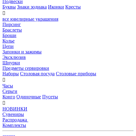
Подвески
Буквы
Знаки зодиака
Иконки
Кресты

все ювелирные украшения
Пирсинг
Браслеты
Броши
Колье
Цепи
Запонки и зажимы
Эксклюзив
Шнурки
Предметы сервировки
Наборы
Столовая посуда
Столовые приборы

Часы
Серьги
Конго
Одиночные
Пусеты

НОВИНКИ
Сувениры
Распродажа
Комплекты