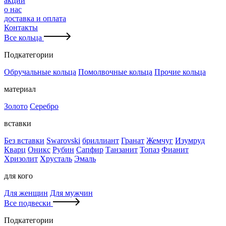
акции
о нас
доставка и оплата
Контакты
Все кольца
Подкатегории
Обручальные кольца
Помолвочные кольца
Прочие кольца
материал
Золото
Серебро
вставки
Без вставки
Swarovski
бриллиант
Гранат
Жемчуг
Изумруд
Кварц
Оникс
Рубин
Сапфир
Танзанит
Топаз
Фианит
Хризолит
Хрусталь
Эмаль
для кого
Для женщин
Для мужчин
Все подвески
Подкатегории