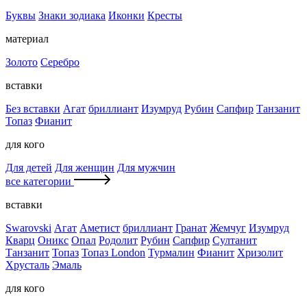
Буквы
Знаки зодиака
Иконки
Кресты
материал
Золото
Серебро
вставки
Без вставки
Агат
бриллиант
Изумруд
Рубин
Сапфир
Танзанит
Топаз
Фианит
для кого
Для детей
Для женщин
Для мужчин
все категории
вставки
Swarovski
Агат
Аметист
бриллиант
Гранат
Жемчуг
Изумруд
Кварц
Оникс
Опал
Родолит
Рубин
Сапфир
Султанит
Танзанит
Топаз
Топаз London
Турмалин
Фианит
Хризолит
Хрусталь
Эмаль
для кого