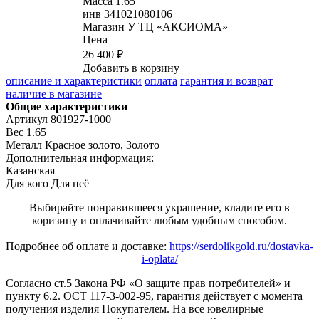
Масса
1.65
инв
341021080106
Магазин
У ТЦ «АКСИОМА»
Цена
26 400 ₽
Добавить в корзину
описание и характеристики
оплата
гарантия и возврат
наличие в магазине
Общие характеристики
Артикул
801927-1000
Вес
1.65
Металл
Красное золото, Золото
Дополнительная информация:
Казанская
Для кого
Для неё
Выбирайте понравившееся украшение, кладите его в
коризину и оплачивайте любым удобным способом.
Подробнее об оплате и доставке:
https://serdolikgold.ru/dostavka-
i-oplata/
Согласно ст.5 Закона РФ «О защите прав потребителей» и
пункту 6.2. ОСТ 117-3-002-95, гарантия действует с момента
получения изделия Покупателем. На все ювелирные