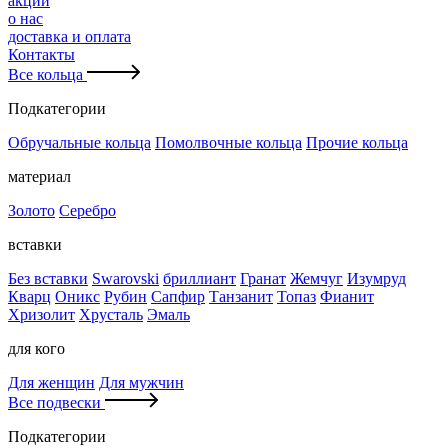
акции
о нас
доставка и оплата
Контакты
Все кольца
Подкатегории
Обручальные кольца
Помолвочные кольца
Прочие кольца
материал
Золото
Серебро
вставки
Без вставки
Swarovski
бриллиант
Гранат
Жемчуг
Изумруд
Кварц
Оникс
Рубин
Сапфир
Танзанит
Топаз
Фианит
Хризолит
Хрусталь
Эмаль
для кого
Для женщин
Для мужчин
Все подвески
Подкатегории