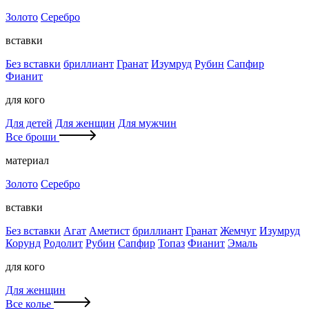
Золото
Серебро
вставки
Без вставки
бриллиант
Гранат
Изумруд
Рубин
Сапфир
Фианит
для кого
Для детей
Для женщин
Для мужчин
Все броши
материал
Золото
Серебро
вставки
Без вставки
Агат
Аметист
бриллиант
Гранат
Жемчуг
Изумруд
Корунд
Родолит
Рубин
Сапфир
Топаз
Фианит
Эмаль
для кого
Для женщин
Все колье