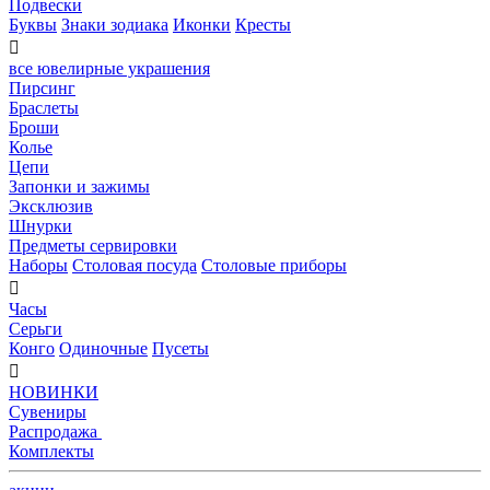
Подвески
Буквы
Знаки зодиака
Иконки
Кресты

все ювелирные украшения
Пирсинг
Браслеты
Броши
Колье
Цепи
Запонки и зажимы
Эксклюзив
Шнурки
Предметы сервировки
Наборы
Столовая посуда
Столовые приборы

Часы
Серьги
Конго
Одиночные
Пусеты

НОВИНКИ
Сувениры
Распродажа
Комплекты