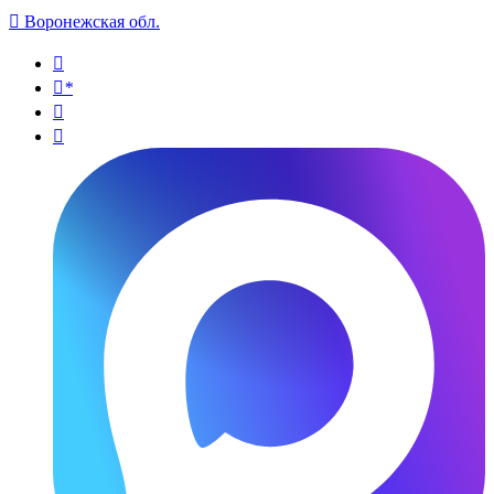

Воронежская обл.

*

