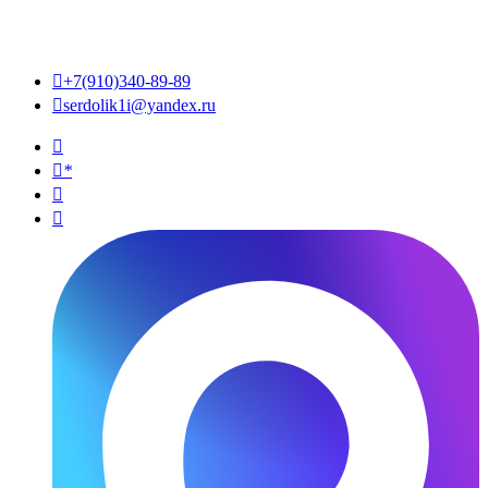

+7(910)340-89-89

serdolik1i@yandex.ru

*

