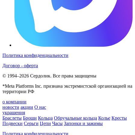
Политика конфиденциальности
Договор - оферта
© 1994–2026 Сердолик. Все права защищены
*Meta Platforms Inc. признана экстремистской организацией на
территории РФ
о компании
новости
акции
О нас
украшения
Браслеты
Броши
Кольца
Обручальные кольца
Колье
Кресты
Подвески
Серьги
Цепи
Часы
Запонки и зажимы
Политика конфиденциальности