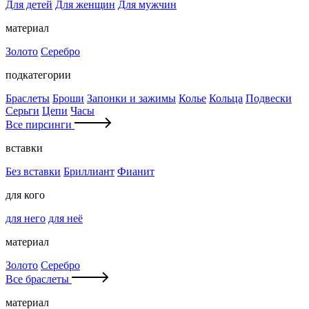
Для детей
Для женщин
Для мужчин
материал
Золото
Серебро
подкатегории
Браслеты
Броши
Запонки и зажимы
Колье
Кольца
Подвески
Серьги
Цепи
Часы
Все пирсинги
вставки
Без вставки
Бриллиант
Фианит
для кого
для него
для неё
материал
Золото
Серебро
Все браслеты
материал