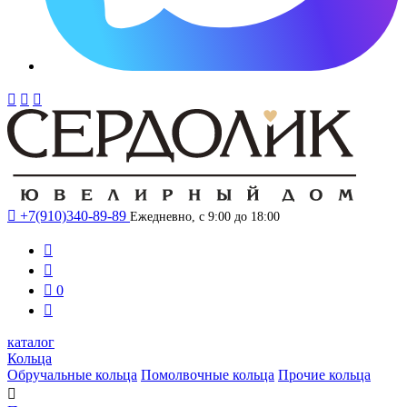




+7(910)340-89-89
Ежедневно, с 9:00 до 18:00



0

каталог
Кольца
Обручальные кольца
Помолвочные кольца
Прочие кольца
