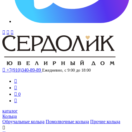




+7(910)340-89-89
Ежедневно, с 9:00 до 18:00



0

каталог
Кольца
Обручальные кольца
Помолвочные кольца
Прочие кольца
