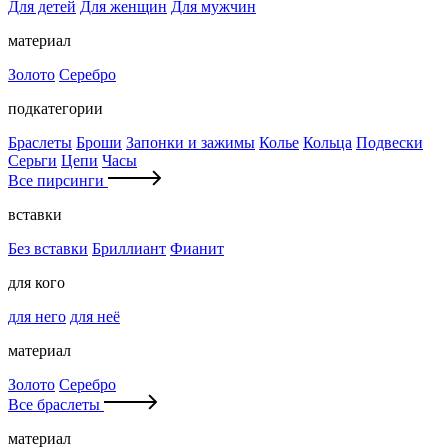
Для детей
Для женщин
Для мужчин
материал
Золото
Серебро
подкатегории
Браслеты
Броши
Запонки и зажимы
Колье
Кольца
Подвески
Серьги
Цепи
Часы
Все пирсинги
вставки
Без вставки
Бриллиант
Фианит
для кого
для него
для неё
материал
Золото
Серебро
Все браслеты
материал