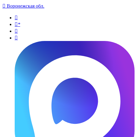

Воронежская обл.

*

