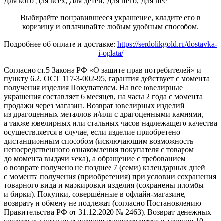
Для кого
Для всех, Для детей, Для него, Для неё
Выбирайте понравившееся украшение, кладите его в
коризину и оплачивайте любым удобным способом.
Подробнее об оплате и доставке:
https://serdolikgold.ru/dostavka-
i-oplata/
Согласно ст.5 Закона РФ «О защите прав потребителей» и
пункту 6.2. ОСТ 117-3-002-95, гарантия действует с момента
получения изделия Покупателем. На все ювелирные
украшения составляет 6 месяцев, на часы 2 года с момента
продажи через магазин. Возврат ювелирных изделий
из драгоценных металлов и/или с драгоценными камнями,
а также ювелирных или стальных часов надлежащего качества
осуществляется в случае, если изделие приобретено
дистанционным способом (исключающим возможность
непосредственного ознакомления покупателя с товаром
до момента выдачи чека), а обращение с требованием
о возврате получено не позднее 7 (семи) календарных дней
с момента получения (приобретения) при условии сохранения
товарного вида и маркировки изделия (сохранены пломбы
и бирки). Покупки, совершённые в офлайн-магазине,
возврату и обмену не подлежат (согласно Постановлению
Правительства РФ от 31.12.2020 № 2463). Возврат денежных
средств за указанные изделия осуществляется в течение 10