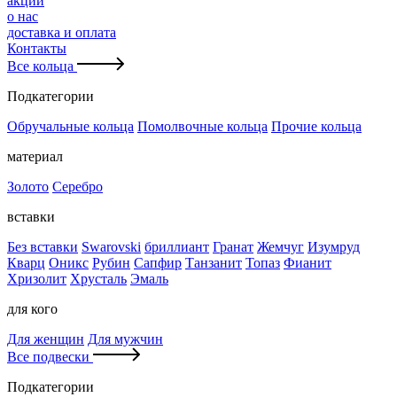
акции
о нас
доставка и оплата
Контакты
Все кольца
Подкатегории
Обручальные кольца
Помолвочные кольца
Прочие кольца
материал
Золото
Серебро
вставки
Без вставки
Swarovski
бриллиант
Гранат
Жемчуг
Изумруд
Кварц
Оникс
Рубин
Сапфир
Танзанит
Топаз
Фианит
Хризолит
Хрусталь
Эмаль
для кого
Для женщин
Для мужчин
Все подвески
Подкатегории