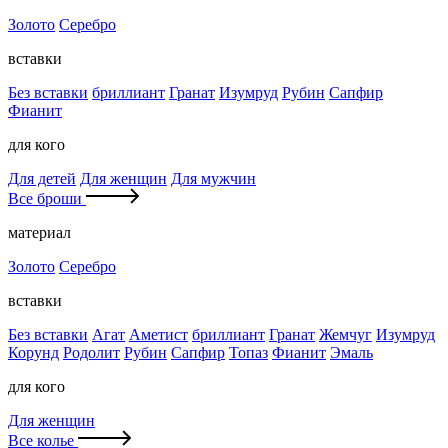
Золото
Серебро
вставки
Без вставки
бриллиант
Гранат
Изумруд
Рубин
Сапфир
Фианит
для кого
Для детей
Для женщин
Для мужчин
Все броши
материал
Золото
Серебро
вставки
Без вставки
Агат
Аметист
бриллиант
Гранат
Жемчуг
Изумруд
Корунд
Родолит
Рубин
Сапфир
Топаз
Фианит
Эмаль
для кого
Для женщин
Все колье