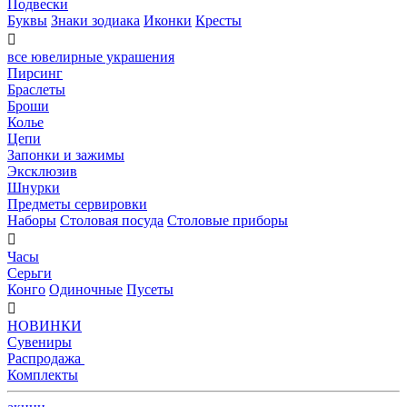
Подвески
Буквы
Знаки зодиака
Иконки
Кресты

все ювелирные украшения
Пирсинг
Браслеты
Броши
Колье
Цепи
Запонки и зажимы
Эксклюзив
Шнурки
Предметы сервировки
Наборы
Столовая посуда
Столовые приборы

Часы
Серьги
Конго
Одиночные
Пусеты

НОВИНКИ
Сувениры
Распродажа
Комплекты