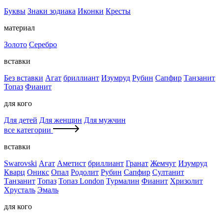
Буквы
Знаки зодиака
Иконки
Кресты
материал
Золото
Серебро
вставки
Без вставки
Агат
бриллиант
Изумруд
Рубин
Сапфир
Танзанит
Топаз
Фианит
для кого
Для детей
Для женщин
Для мужчин
все категории
вставки
Swarovski
Агат
Аметист
бриллиант
Гранат
Жемчуг
Изумруд
Кварц
Оникс
Опал
Родолит
Рубин
Сапфир
Султанит
Танзанит
Топаз
Топаз London
Турмалин
Фианит
Хризолит
Хрусталь
Эмаль
для кого