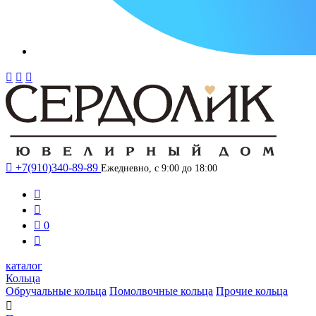




+7(910)340-89-89
Ежедневно, с 9:00 до 18:00



0

каталог
Кольца
Обручальные кольца
Помолвочные кольца
Прочие кольца
