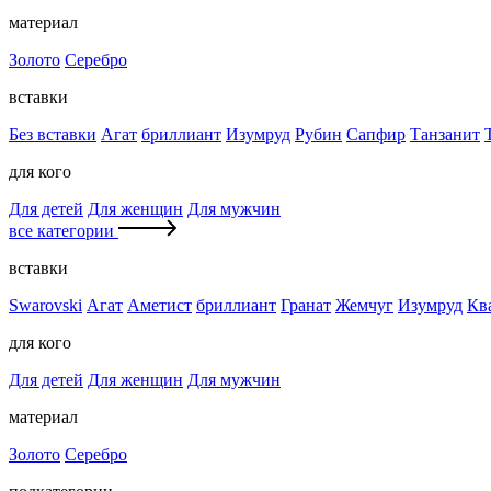
материал
Золото
Серебро
вставки
Без вставки
Агат
бриллиант
Изумруд
Рубин
Сапфир
Танзанит
для кого
Для детей
Для женщин
Для мужчин
все категории
вставки
Swarovski
Агат
Аметист
бриллиант
Гранат
Жемчуг
Изумруд
Кв
для кого
Для детей
Для женщин
Для мужчин
материал
Золото
Серебро