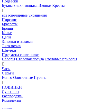
Подвески
Буквы
Знаки зодиака
Иконки
Кресты

все ювелирные украшения
Пирсинг
Браслеты
Броши
Колье
Цепи
Запонки и зажимы
Эксклюзив
Шнурки
Предметы сервировки
Наборы
Столовая посуда
Столовые приборы

Часы
Серьги
Конго
Одиночные
Пусеты

НОВИНКИ
Сувениры
Распродажа
Комплекты