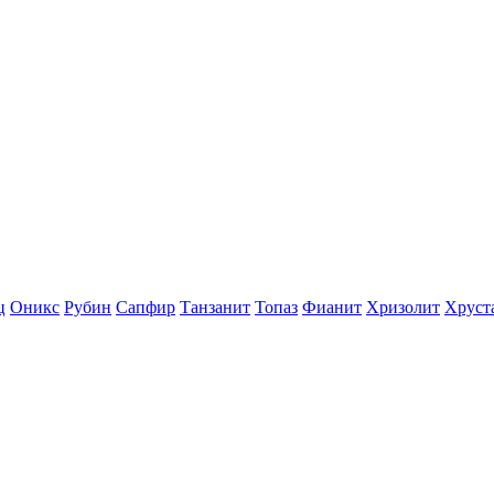
ц
Оникс
Рубин
Сапфир
Танзанит
Топаз
Фианит
Хризолит
Хруст