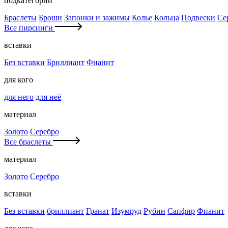
подкатегории
Браслеты
Броши
Запонки и зажимы
Колье
Кольца
Подвески
Се
Все пирсинги
вставки
Без вставки
Бриллиант
Фианит
для кого
для него
для неё
материал
Золото
Серебро
Все браслеты
материал
Золото
Серебро
вставки
Без вставки
бриллиант
Гранат
Изумруд
Рубин
Сапфир
Фианит