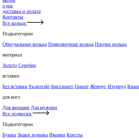
акции
о нас
доставка и оплата
Контакты
Все кольца
Подкатегории
Обручальные кольца
Помолвочные кольца
Прочие кольца
материал
Золото
Серебро
вставки
Без вставки
Swarovski
бриллиант
Гранат
Жемчуг
Изумруд
Квар
для кого
Для женщин
Для мужчин
Все подвески
Подкатегории
Буквы
Знаки зодиака
Иконки
Кресты