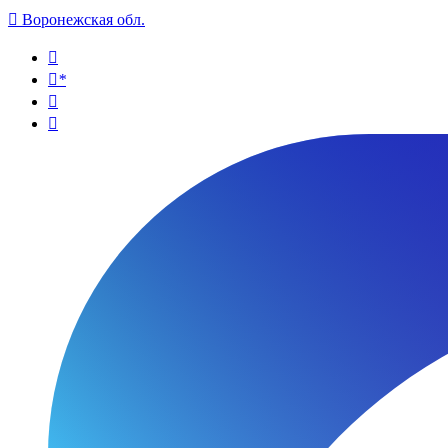

Воронежская обл.

*

