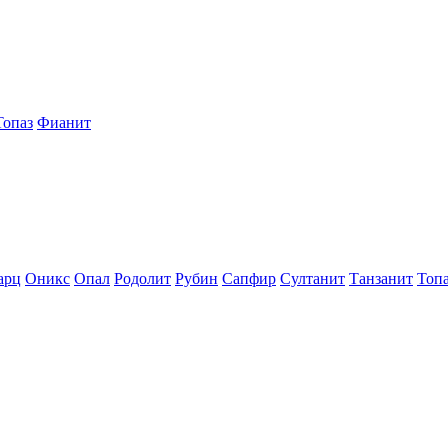
Топаз
Фианит
арц
Оникс
Опал
Родолит
Рубин
Сапфир
Султанит
Танзанит
Топ