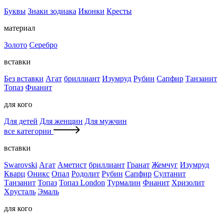
Буквы
Знаки зодиака
Иконки
Кресты
материал
Золото
Серебро
вставки
Без вставки
Агат
бриллиант
Изумруд
Рубин
Сапфир
Танзанит
Топаз
Фианит
для кого
Для детей
Для женщин
Для мужчин
все категории
вставки
Swarovski
Агат
Аметист
бриллиант
Гранат
Жемчуг
Изумруд
Кварц
Оникс
Опал
Родолит
Рубин
Сапфир
Султанит
Танзанит
Топаз
Топаз London
Турмалин
Фианит
Хризолит
Хрусталь
Эмаль
для кого