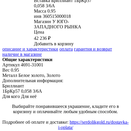
Вставка
Бриллиант 1БрКр57
0,058 3/6А
Масса
0.95
инв
360515000018
Магазин
У ЮГО-
ЗАПАДНОГО РЫНКА
Цена
42 236 ₽
Добавить в корзину
описание и характеристики
оплата
гарантия и возврат
наличие в магазине
Общие характеристики
Артикул
4691-31001
Вес
0.95
Металл
Белое золото, Золото
Дополнительная информация:
Бриллиант

1БрКр57 0,058 3/6А
Для кого
Для неё
Выбирайте понравившееся украшение, кладите его в
коризину и оплачивайте любым удобным способом.
Подробнее об оплате и доставке:
https://serdolikgold.ru/dostavka-
i-oplata/