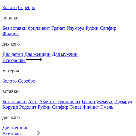
Золото
Серебро
вставки
Без вставки
бриллиант
Гранат
Изумруд
Рубин
Сапфир
Фианит
для кого
Для детей
Для женщин
Для мужчин
Все броши
материал
Золото
Серебро
вставки
Без вставки
Агат
Аметист
бриллиант
Гранат
Жемчуг
Изумруд
Корунд
Родолит
Рубин
Сапфир
Топаз
Фианит
Эмаль
для кого
Для женщин
Все колье