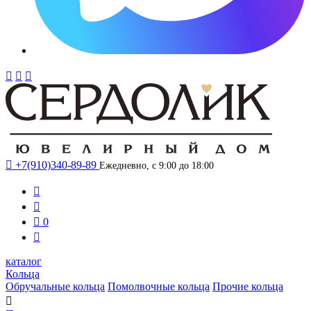




+7(910)340-89-89
Ежедневно, с 9:00 до 18:00



0

каталог
Кольца
Обручальные кольца
Помолвочные кольца
Прочие кольца
