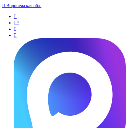

Воронежская обл.

*

