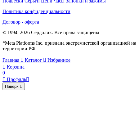
Подвески
Серьги
Цепи
Часы
Запонки и зажимы
Политика конфиденциальности
Договор - оферта
© 1994–2026 Сердолик. Все права защищены
*Meta Platforms Inc. признана экстремистской организацией на
территории РФ
Главная

Каталог

Избранное

Корзина
0

Профиль

Наверх
