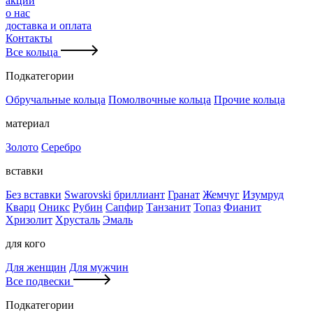
акции
о нас
доставка и оплата
Контакты
Все кольца
Подкатегории
Обручальные кольца
Помолвочные кольца
Прочие кольца
материал
Золото
Серебро
вставки
Без вставки
Swarovski
бриллиант
Гранат
Жемчуг
Изумруд
Кварц
Оникс
Рубин
Сапфир
Танзанит
Топаз
Фианит
Хризолит
Хрусталь
Эмаль
для кого
Для женщин
Для мужчин
Все подвески
Подкатегории