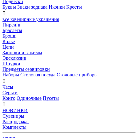
Подвески
Буквы
Знаки зодиака
Иконки
Кресты

все ювелирные украшения
Пирсинг
Браслеты
Броши
Колье
Цепи
Запонки и зажимы
Эксклюзив
Шнурки
Предметы сервировки
Наборы
Столовая посуда
Столовые приборы

Часы
Серьги
Конго
Одиночные
Пусеты

НОВИНКИ
Сувениры
Распродажа
Комплекты