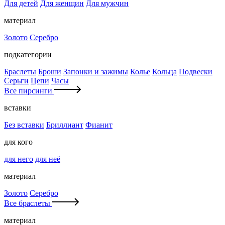
Для детей
Для женщин
Для мужчин
материал
Золото
Серебро
подкатегории
Браслеты
Броши
Запонки и зажимы
Колье
Кольца
Подвески
Серьги
Цепи
Часы
Все пирсинги
вставки
Без вставки
Бриллиант
Фианит
для кого
для него
для неё
материал
Золото
Серебро
Все браслеты
материал