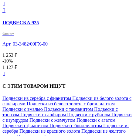


ПОДВЕСКА 925
Фианит
Арт. 03-3482/00ГХ-00
1 253 ₽
-10%
1 127 ₽

С ЭТИМ ТОВАРОМ ИЩУТ
Подвески из серебра с фианитом
Подвески из белого золота с
сапфирами
Подвески из белого золота с бриллиантом
Подвески с эмалью
Подвески с танзанитом
Подвески с
топазом
Подвески с сапфиром
Подвески с рубином
Подвески
с изумрудом
Подвески с жемчугом
Подвески с агатом
Подвески с фианитом
Подвески с бриллиантом
Подвески из
серебра
Подвески из красного золота
Подвески из желтого