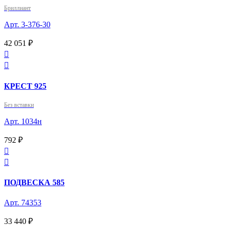
Бриллиант
Арт. 3-376-30
42 051 ₽


КРЕСТ 925
Без вставки
Арт. 1034н
792 ₽


ПОДВЕСКА 585
Арт. 74353
33 440 ₽