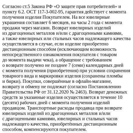
Согласно ст.5 Закона РФ «О защите прав потребителей» и
пункту 6.2. ОСТ 117-3-002-95, гарантия действует с момента
получения изделия Покупателем. На все ювелирные
украшения составляет 6 месяцев, на часы 2 года с момента
продажи через магазин. Возврат ювелирных изделий
из драгоценных металлов и/или с драгоценными камнями,
а также ювелирных или стальных часов надлежащего качества
осуществляется в случае, если изделие приобретено
дистанционным способом (исключающим возможность
непосредственного ознакомления покупателя с товаром
до момента выдачи чека), а обращение с требованием
о возврате получено не позднее 7 (семи) календарных дней
с момента получения (приобретения) при условии сохранения
товарного вида и маркировки изделия (сохранены пломбы
и бирки). Покупки, совершённые в офлайн-магазине,
возврату и обмену не подлежат (согласно Постановлению
Правительства РФ от 31.12.2020 № 2463). Возврат денежных
средств за указанные изделия осуществляется в течение 10
(десяти) рабочих дней с момента получения изделий
продавцом. Транспортные расходы продавца при возврате
ювелирных изделий из драгоценных металлов и/или
с драгоценными камнями, ювелирных и стальных часов
надлежащего качества, приобретённых дистанционным
способом, компенсируются покупателем.