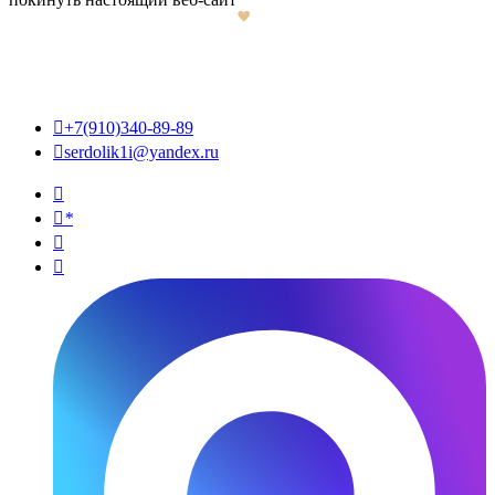

+7(910)340-89-89

serdolik1i@yandex.ru

*

