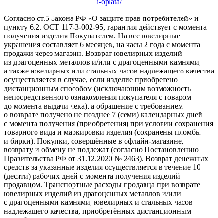
i-oplata/
Согласно ст.5 Закона РФ «О защите прав потребителей» и
пункту 6.2. ОСТ 117-3-002-95, гарантия действует с момента
получения изделия Покупателем. На все ювелирные
украшения составляет 6 месяцев, на часы 2 года с момента
продажи через магазин. Возврат ювелирных изделий
из драгоценных металлов и/или с драгоценными камнями,
а также ювелирных или стальных часов надлежащего качества
осуществляется в случае, если изделие приобретено
дистанционным способом (исключающим возможность
непосредственного ознакомления покупателя с товаром
до момента выдачи чека), а обращение с требованием
о возврате получено не позднее 7 (семи) календарных дней
с момента получения (приобретения) при условии сохранения
товарного вида и маркировки изделия (сохранены пломбы
и бирки). Покупки, совершённые в офлайн-магазине,
возврату и обмену не подлежат (согласно Постановлению
Правительства РФ от 31.12.2020 № 2463). Возврат денежных
средств за указанные изделия осуществляется в течение 10
(десяти) рабочих дней с момента получения изделий
продавцом. Транспортные расходы продавца при возврате
ювелирных изделий из драгоценных металлов и/или
с драгоценными камнями, ювелирных и стальных часов
надлежащего качества, приобретённых дистанционным