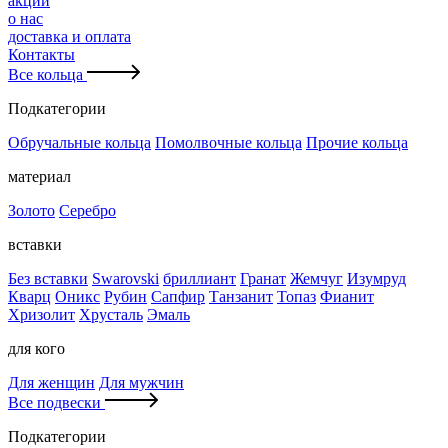
акции
о нас
доставка и оплата
Контакты
Все кольца
Подкатегории
Обручальные кольца
Помолвочные кольца
Прочие кольца
материал
Золото
Серебро
вставки
Без вставки
Swarovski
бриллиант
Гранат
Жемчуг
Изумруд
Кварц
Оникс
Рубин
Сапфир
Танзанит
Топаз
Фианит
Хризолит
Хрусталь
Эмаль
для кого
Для женщин
Для мужчин
Все подвески
Подкатегории