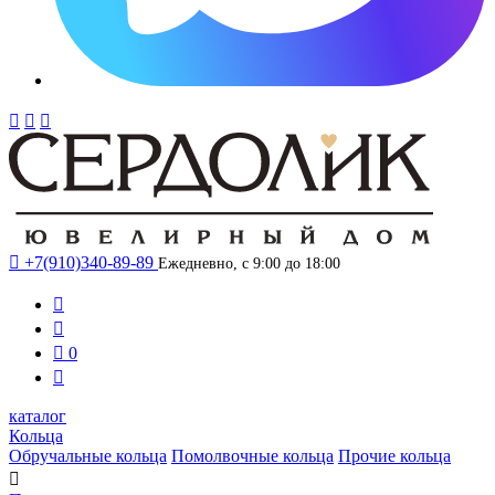




+7(910)340-89-89
Ежедневно, с 9:00 до 18:00



0

каталог
Кольца
Обручальные кольца
Помолвочные кольца
Прочие кольца
