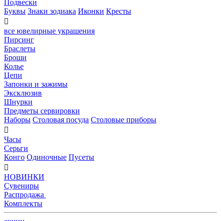
Подвески
Буквы
Знаки зодиака
Иконки
Кресты

все ювелирные украшения
Пирсинг
Браслеты
Броши
Колье
Цепи
Запонки и зажимы
Эксклюзив
Шнурки
Предметы сервировки
Наборы
Столовая посуда
Столовые приборы

Часы
Серьги
Конго
Одиночные
Пусеты

НОВИНКИ
Сувениры
Распродажа
Комплекты