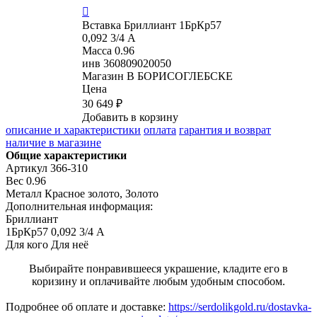

Вставка
Бриллиант 1БрКр57
0,092 3/4 А
Масса
0.96
инв
360809020050
Магазин
В БОРИСОГЛЕБСКЕ
Цена
30 649 ₽
Добавить в корзину
описание и характеристики
оплата
гарантия и возврат
наличие в магазине
Общие характеристики
Артикул
366-310
Вес
0.96
Металл
Красное золото, Золото
Дополнительная информация:
Бриллиант

1БрКр57 0,092 3/4 А
Для кого
Для неё
Выбирайте понравившееся украшение, кладите его в
коризину и оплачивайте любым удобным способом.
Подробнее об оплате и доставке:
https://serdolikgold.ru/dostavka-