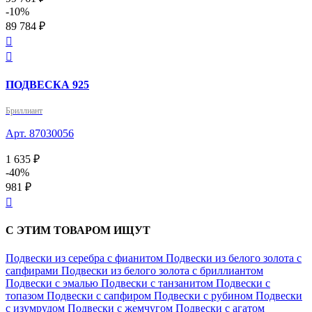
-10%
89 784 ₽


ПОДВЕСКА 925
Бриллиант
Арт. 87030056
1 635 ₽
-40%
981 ₽

С ЭТИМ ТОВАРОМ ИЩУТ
Подвески из серебра с фианитом
Подвески из белого золота с
сапфирами
Подвески из белого золота с бриллиантом
Подвески с эмалью
Подвески с танзанитом
Подвески с
топазом
Подвески с сапфиром
Подвески с рубином
Подвески
с изумрудом
Подвески с жемчугом
Подвески с агатом