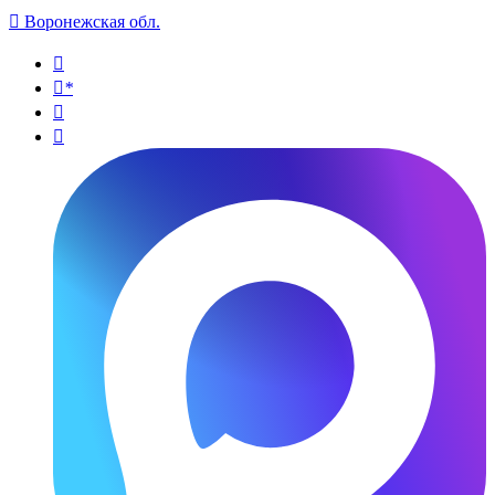

Воронежская обл.

*

