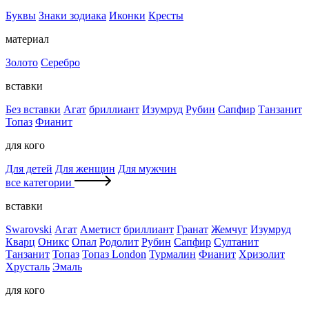
Буквы
Знаки зодиака
Иконки
Кресты
материал
Золото
Серебро
вставки
Без вставки
Агат
бриллиант
Изумруд
Рубин
Сапфир
Танзанит
Топаз
Фианит
для кого
Для детей
Для женщин
Для мужчин
все категории
вставки
Swarovski
Агат
Аметист
бриллиант
Гранат
Жемчуг
Изумруд
Кварц
Оникс
Опал
Родолит
Рубин
Сапфир
Султанит
Танзанит
Топаз
Топаз London
Турмалин
Фианит
Хризолит
Хрусталь
Эмаль
для кого