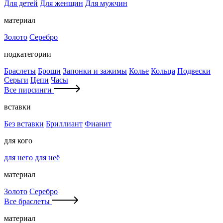
Для детей
Для женщин
Для мужчин
материал
Золото
Серебро
подкатегории
Браслеты
Броши
Запонки и зажимы
Колье
Кольца
Подвески
Серьги
Цепи
Часы
Все пирсинги
вставки
Без вставки
Бриллиант
Фианит
для кого
для него
для неё
материал
Золото
Серебро
Все браслеты
материал