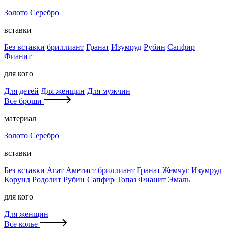
Золото
Серебро
вставки
Без вставки
бриллиант
Гранат
Изумруд
Рубин
Сапфир
Фианит
для кого
Для детей
Для женщин
Для мужчин
Все броши
материал
Золото
Серебро
вставки
Без вставки
Агат
Аметист
бриллиант
Гранат
Жемчуг
Изумруд
Корунд
Родолит
Рубин
Сапфир
Топаз
Фианит
Эмаль
для кого
Для женщин
Все колье