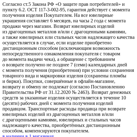
Согласно ст.5 Закона РФ «О защите прав потребителей» и
пункту 6.2. ОСТ 117-3-002-95, гарантия действует с момента
получения изделия Покупателем. На все ювелирные
украшения составляет 6 месяцев, на часы 2 года с момента
продажи через магазин. Возврат ювелирных изделий
из драгоценных металлов и/или с драгоценными камнями,
а также ювелирных или стальных часов надлежащего качества
осуществляется в случае, если изделие приобретено
дистанционным способом (исключающим возможность
непосредственного ознакомления покупателя с товаром
до момента выдачи чека), а обращение с требованием
о возврате получено не позднее 7 (семи) календарных дней
с момента получения (приобретения) при условии сохранения
товарного вида и маркировки изделия (сохранены пломбы
и бирки). Покупки, совершённые в офлайн-магазине,
возврату и обмену не подлежат (согласно Постановлению
Правительства РФ от 31.12.2020 № 2463). Возврат денежных
средств за указанные изделия осуществляется в течение 10
(десяти) рабочих дней с момента получения изделий
продавцом. Транспортные расходы продавца при возврате
ювелирных изделий из драгоценных металлов и/или
с драгоценными камнями, ювелирных и стальных часов
надлежащего качества, приобретённых дистанционным
способом, компенсируются покупателем.
в наличии в
1
магазинах