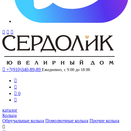




+7(910)340-89-89
Ежедневно, с 9:00 до 18:00



0

каталог
Кольца
Обручальные кольца
Помолвочные кольца
Прочие кольца
