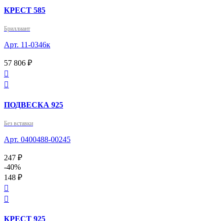
КРЕСТ 585
Бриллиант
Арт. 11-0346к
57 806 ₽


ПОДВЕСКА 925
Без вставки
Арт. 0400488-00245
247 ₽
-40%
148 ₽


КРЕСТ 925