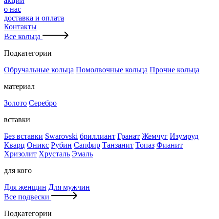
акции
о нас
доставка и оплата
Контакты
Все кольца
Подкатегории
Обручальные кольца
Помолвочные кольца
Прочие кольца
материал
Золото
Серебро
вставки
Без вставки
Swarovski
бриллиант
Гранат
Жемчуг
Изумруд
Кварц
Оникс
Рубин
Сапфир
Танзанит
Топаз
Фианит
Хризолит
Хрусталь
Эмаль
для кого
Для женщин
Для мужчин
Все подвески
Подкатегории