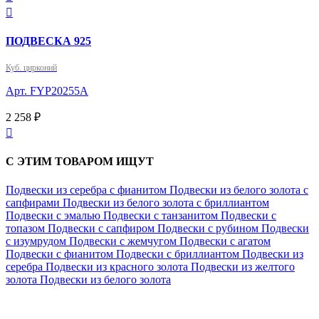

ПОДВЕСКА 925
Куб. цирконий
Арт. FYP20255A
2 258 ₽

С ЭТИМ ТОВАРОМ ИЩУТ
Подвески из серебра с фианитом
Подвески из белого золота с
сапфирами
Подвески из белого золота с бриллиантом
Подвески с эмалью
Подвески с танзанитом
Подвески с
топазом
Подвески с сапфиром
Подвески с рубином
Подвески
с изумрудом
Подвески с жемчугом
Подвески с агатом
Подвески с фианитом
Подвески с бриллиантом
Подвески из
серебра
Подвески из красного золота
Подвески из желтого
золота
Подвески из белого золота