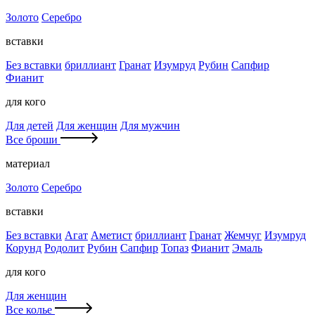
Золото
Серебро
вставки
Без вставки
бриллиант
Гранат
Изумруд
Рубин
Сапфир
Фианит
для кого
Для детей
Для женщин
Для мужчин
Все броши
материал
Золото
Серебро
вставки
Без вставки
Агат
Аметист
бриллиант
Гранат
Жемчуг
Изумруд
Корунд
Родолит
Рубин
Сапфир
Топаз
Фианит
Эмаль
для кого
Для женщин
Все колье