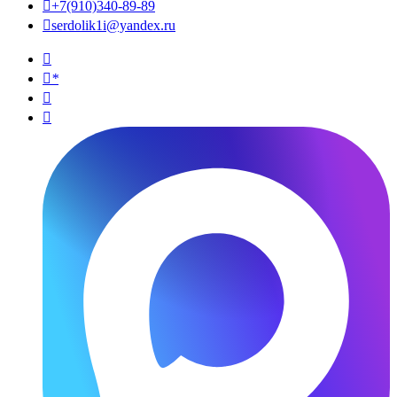

+7(910)340-89-89

serdolik1i@yandex.ru

*

