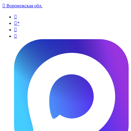

Воронежская обл.

*

