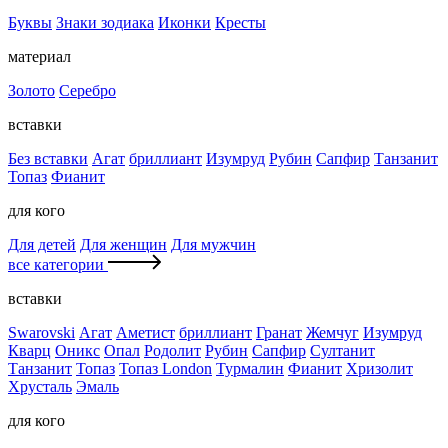
Буквы
Знаки зодиака
Иконки
Кресты
материал
Золото
Серебро
вставки
Без вставки
Агат
бриллиант
Изумруд
Рубин
Сапфир
Танзанит
Топаз
Фианит
для кого
Для детей
Для женщин
Для мужчин
все категории
вставки
Swarovski
Агат
Аметист
бриллиант
Гранат
Жемчуг
Изумруд
Кварц
Оникс
Опал
Родолит
Рубин
Сапфир
Султанит
Танзанит
Топаз
Топаз London
Турмалин
Фианит
Хризолит
Хрусталь
Эмаль
для кого