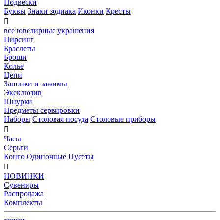
Подвески
Буквы
Знаки зодиака
Иконки
Кресты

все ювелирные украшения
Пирсинг
Браслеты
Броши
Колье
Цепи
Запонки и зажимы
Эксклюзив
Шнурки
Предметы сервировки
Наборы
Столовая посуда
Столовые приборы

Часы
Серьги
Конго
Одиночные
Пусеты

НОВИНКИ
Сувениры
Распродажа
Комплекты