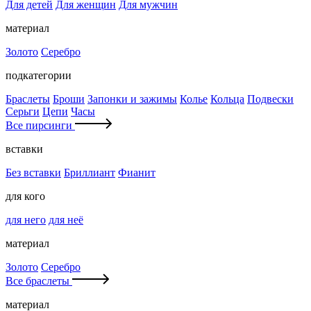
Для детей
Для женщин
Для мужчин
материал
Золото
Серебро
подкатегории
Браслеты
Броши
Запонки и зажимы
Колье
Кольца
Подвески
Серьги
Цепи
Часы
Все пирсинги
вставки
Без вставки
Бриллиант
Фианит
для кого
для него
для неё
материал
Золото
Серебро
Все браслеты
материал