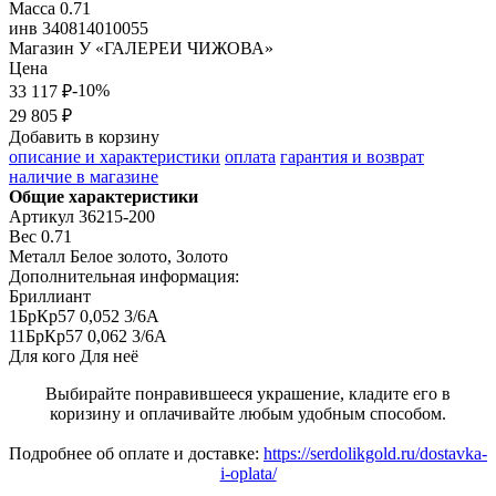
Масса
0.71
инв
340814010055
Магазин
У «ГАЛЕРЕИ ЧИЖОВА»
Цена
-10%
33 117 ₽
29 805 ₽
Добавить в корзину
описание и характеристики
оплата
гарантия и возврат
наличие в магазине
Общие характеристики
Артикул
36215-200
Вес
0.71
Металл
Белое золото, Золото
Дополнительная информация:
Бриллиант

1БрКр57 0,052 3/6А

11БрКр57 0,062 3/6А
Для кого
Для неё
Выбирайте понравившееся украшение, кладите его в
коризину и оплачивайте любым удобным способом.
Подробнее об оплате и доставке:
https://serdolikgold.ru/dostavka-
i-oplata/