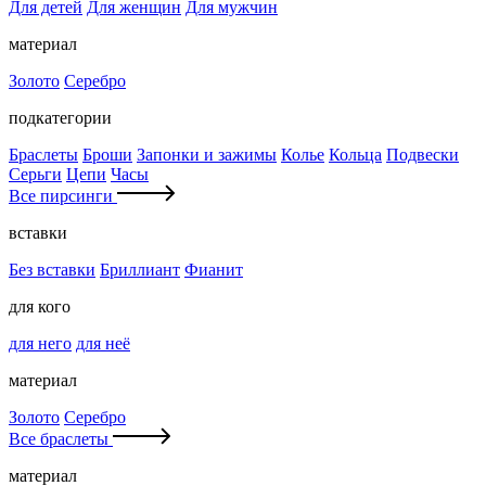
Для детей
Для женщин
Для мужчин
материал
Золото
Серебро
подкатегории
Браслеты
Броши
Запонки и зажимы
Колье
Кольца
Подвески
Серьги
Цепи
Часы
Все пирсинги
вставки
Без вставки
Бриллиант
Фианит
для кого
для него
для неё
материал
Золото
Серебро
Все браслеты
материал