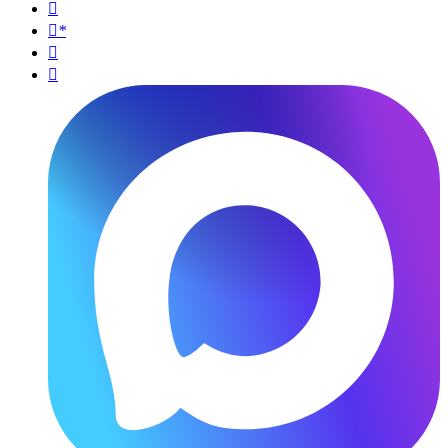

*

