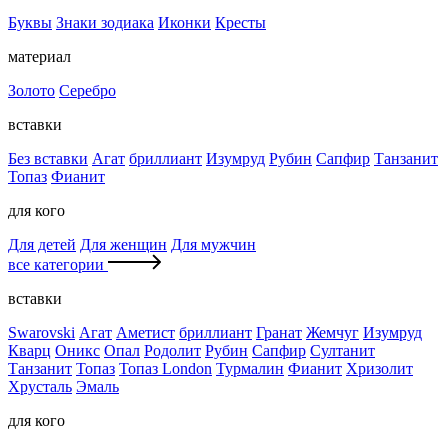
Буквы
Знаки зодиака
Иконки
Кресты
материал
Золото
Серебро
вставки
Без вставки
Агат
бриллиант
Изумруд
Рубин
Сапфир
Танзанит
Топаз
Фианит
для кого
Для детей
Для женщин
Для мужчин
все категории
вставки
Swarovski
Агат
Аметист
бриллиант
Гранат
Жемчуг
Изумруд
Кварц
Оникс
Опал
Родолит
Рубин
Сапфир
Султанит
Танзанит
Топаз
Топаз London
Турмалин
Фианит
Хризолит
Хрусталь
Эмаль
для кого