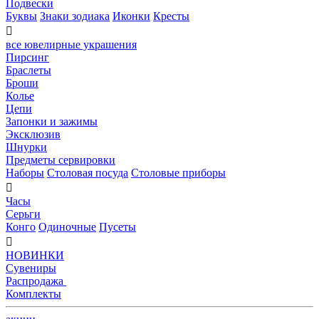
Подвески
Буквы
Знаки зодиака
Иконки
Кресты

все ювелирные украшения
Пирсинг
Браслеты
Броши
Колье
Цепи
Запонки и зажимы
Эксклюзив
Шнурки
Предметы сервировки
Наборы
Столовая посуда
Столовые приборы

Часы
Серьги
Конго
Одиночные
Пусеты

НОВИНКИ
Сувениры
Распродажа
Комплекты