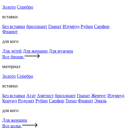
Золото
Серебро
вставки
Без вставки
бриллиант
Гранат
Изумруд
Рубин
Сапфир
Фианит
для кого
Для детей
Для женщин
Для мужчин
Все броши
материал
Золото
Серебро
вставки
Без вставки
Агат
Аметист
бриллиант
Гранат
Жемчуг
Изумруд
Корунд
Родолит
Рубин
Сапфир
Топаз
Фианит
Эмаль
для кого
Для женщин
Все колье