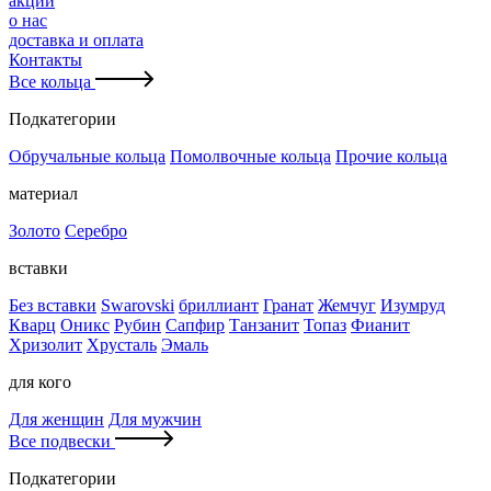
акции
о нас
доставка и оплата
Контакты
Все кольца
Подкатегории
Обручальные кольца
Помолвочные кольца
Прочие кольца
материал
Золото
Серебро
вставки
Без вставки
Swarovski
бриллиант
Гранат
Жемчуг
Изумруд
Кварц
Оникс
Рубин
Сапфир
Танзанит
Топаз
Фианит
Хризолит
Хрусталь
Эмаль
для кого
Для женщин
Для мужчин
Все подвески
Подкатегории