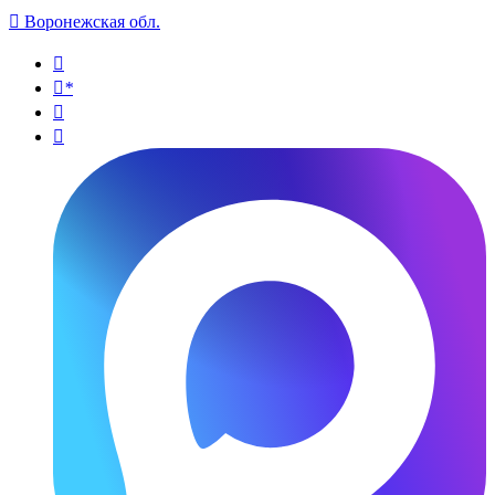

Воронежская обл.

*

