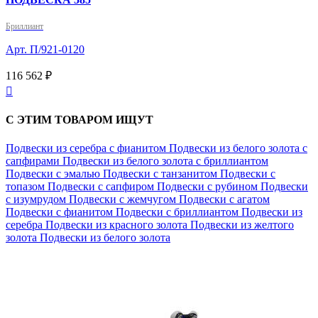
Бриллиант
Арт. П/921-0120
116 562 ₽

С ЭТИМ ТОВАРОМ ИЩУТ
Подвески из серебра с фианитом
Подвески из белого золота с
сапфирами
Подвески из белого золота с бриллиантом
Подвески с эмалью
Подвески с танзанитом
Подвески с
топазом
Подвески с сапфиром
Подвески с рубином
Подвески
с изумрудом
Подвески с жемчугом
Подвески с агатом
Подвески с фианитом
Подвески с бриллиантом
Подвески из
серебра
Подвески из красного золота
Подвески из желтого
золота
Подвески из белого золота