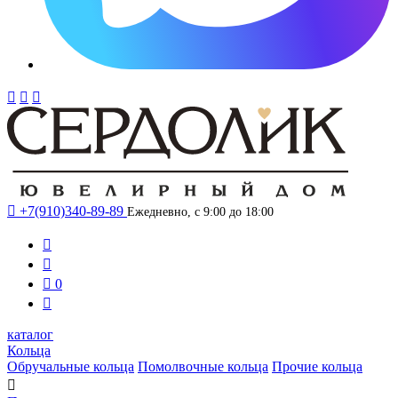




+7(910)340-89-89
Ежедневно, с 9:00 до 18:00



0

каталог
Кольца
Обручальные кольца
Помолвочные кольца
Прочие кольца
