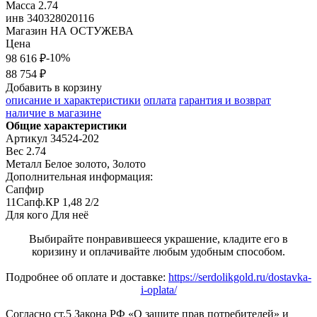
Масса
2.74
инв
340328020116
Магазин
НА ОСТУЖЕВА
Цена
-10%
98 616 ₽
88 754 ₽
Добавить в корзину
описание и характеристики
оплата
гарантия и возврат
наличие в магазине
Общие характеристики
Артикул
34524-202
Вес
2.74
Металл
Белое золото, Золото
Дополнительная информация:
Сапфир

11Сапф.КР 1,48 2/2
Для кого
Для неё
Выбирайте понравившееся украшение, кладите его в
коризину и оплачивайте любым удобным способом.
Подробнее об оплате и доставке:
https://serdolikgold.ru/dostavka-
i-oplata/
Согласно ст.5 Закона РФ «О защите прав потребителей» и