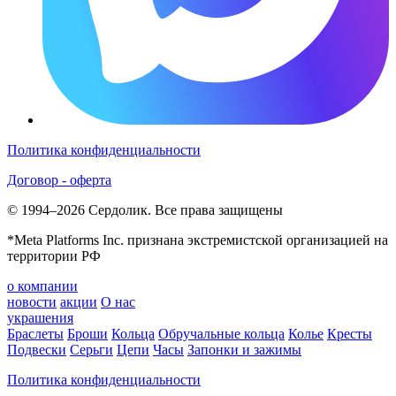
Политика конфиденциальности
Договор - оферта
© 1994–2026 Сердолик. Все права защищены
*Meta Platforms Inc. признана экстремистской организацией на
территории РФ
о компании
новости
акции
О нас
украшения
Браслеты
Броши
Кольца
Обручальные кольца
Колье
Кресты
Подвески
Серьги
Цепи
Часы
Запонки и зажимы
Политика конфиденциальности