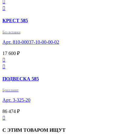


КРЕСТ 585
Без вставки
Арт. 810-00037-10-00-00-02
17 600 ₽


ПОДВЕСКА 585
Бриллиант
Арт. 3-325-20
86 474 ₽

С ЭТИМ ТОВАРОМ ИЩУТ