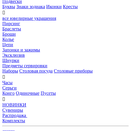
Подвески
Буквы
Знаки зодиака
Иконки
Кресты

все ювелирные украшения
Пирсинг
Браслеты
Броши
Колье
Цепи
Запонки и зажимы
Эксклюзив
Шнурки
Предметы сервировки
Наборы
Столовая посуда
Столовые приборы

Часы
Серьги
Конго
Одиночные
Пусеты

НОВИНКИ
Сувениры
Распродажа
Комплекты