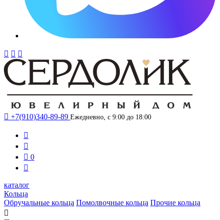




+7(910)340-89-89
Ежедневно, с 9:00 до 18:00



0

каталог
Кольца
Обручальные кольца
Помолвочные кольца
Прочие кольца
