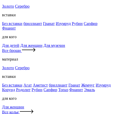
Золото
Серебро
вставки
Без вставки
бриллиант
Гранат
Изумруд
Рубин
Сапфир
Фианит
для кого
Для детей
Для женщин
Для мужчин
Все броши
материал
Золото
Серебро
вставки
Без вставки
Агат
Аметист
бриллиант
Гранат
Жемчуг
Изумруд
Корунд
Родолит
Рубин
Сапфир
Топаз
Фианит
Эмаль
для кого
Для женщин
Все колье