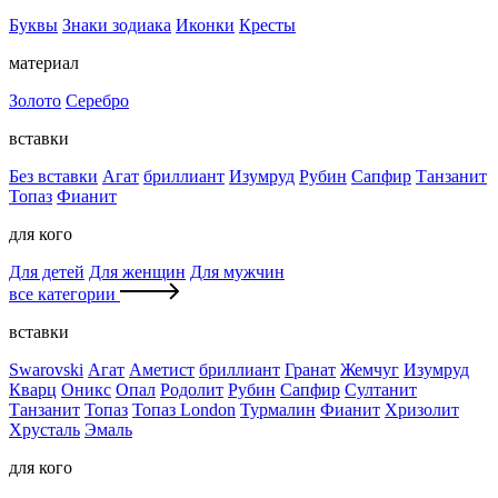
Буквы
Знаки зодиака
Иконки
Кресты
материал
Золото
Серебро
вставки
Без вставки
Агат
бриллиант
Изумруд
Рубин
Сапфир
Танзанит
Топаз
Фианит
для кого
Для детей
Для женщин
Для мужчин
все категории
вставки
Swarovski
Агат
Аметист
бриллиант
Гранат
Жемчуг
Изумруд
Кварц
Оникс
Опал
Родолит
Рубин
Сапфир
Султанит
Танзанит
Топаз
Топаз London
Турмалин
Фианит
Хризолит
Хрусталь
Эмаль
для кого