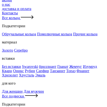
акции
о нас
доставка и оплата
Контакты
Все кольца
Подкатегории
Обручальные кольца
Помолвочные кольца
Прочие кольца
материал
Золото
Серебро
вставки
Без вставки
Swarovski
бриллиант
Гранат
Жемчуг
Изумруд
Кварц
Оникс
Рубин
Сапфир
Танзанит
Топаз
Фианит
Хризолит
Хрусталь
Эмаль
для кого
Для женщин
Для мужчин
Все подвески
Подкатегории