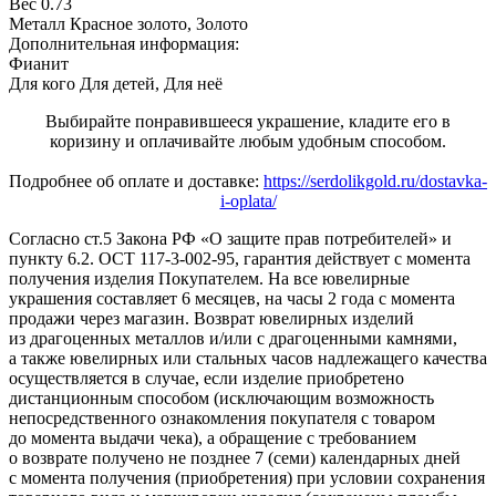
Вес
0.73
Металл
Красное золото, Золото
Дополнительная информация:
Фианит
Для кого
Для детей, Для неё
Выбирайте понравившееся украшение, кладите его в
коризину и оплачивайте любым удобным способом.
Подробнее об оплате и доставке:
https://serdolikgold.ru/dostavka-
i-oplata/
Согласно ст.5 Закона РФ «О защите прав потребителей» и
пункту 6.2. ОСТ 117-3-002-95, гарантия действует с момента
получения изделия Покупателем. На все ювелирные
украшения составляет 6 месяцев, на часы 2 года с момента
продажи через магазин. Возврат ювелирных изделий
из драгоценных металлов и/или с драгоценными камнями,
а также ювелирных или стальных часов надлежащего качества
осуществляется в случае, если изделие приобретено
дистанционным способом (исключающим возможность
непосредственного ознакомления покупателя с товаром
до момента выдачи чека), а обращение с требованием
о возврате получено не позднее 7 (семи) календарных дней
с момента получения (приобретения) при условии сохранения