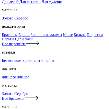
Для детей
Для женщин
Для мужчин
материал
Золото
Серебро
подкатегории
Браслеты
Броши
Запонки и зажимы
Колье
Кольца
Подвески
Серьги
Цепи
Часы
Все пирсинги
вставки
Без вставки
Бриллиант
Фианит
для кого
для него
для неё
материал
Золото
Серебро
Все браслеты
материал