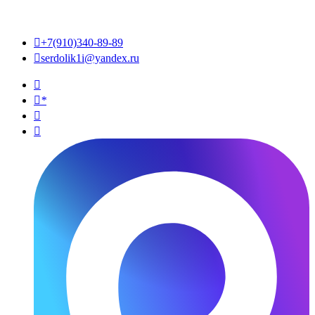

+7(910)340-89-89

serdolik1i@yandex.ru

*

