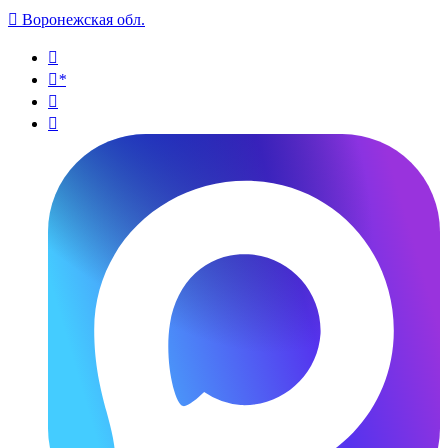

Воронежская обл.

*

