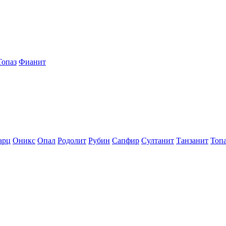
Топаз
Фианит
арц
Оникс
Опал
Родолит
Рубин
Сапфир
Султанит
Танзанит
Топ