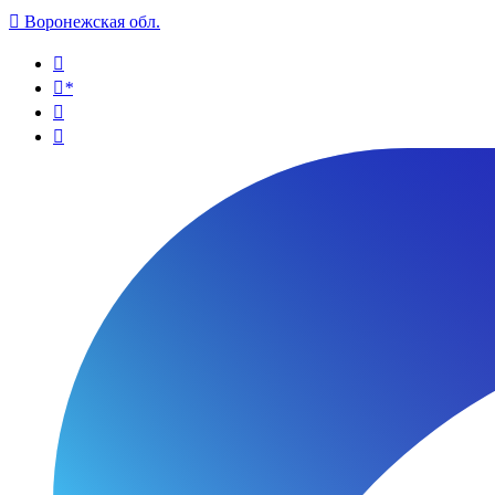

Воронежская обл.

*

