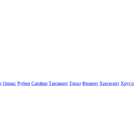
ц
Оникс
Рубин
Сапфир
Танзанит
Топаз
Фианит
Хризолит
Хруст