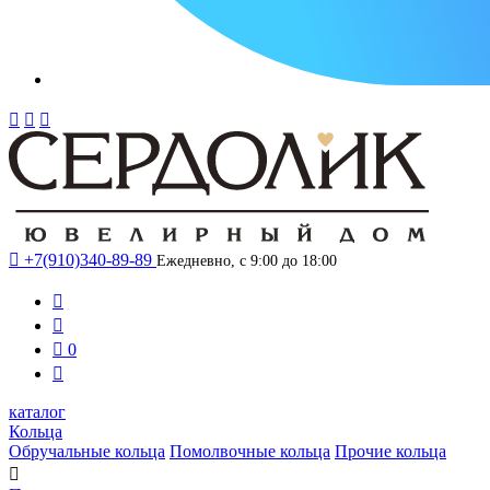




+7(910)340-89-89
Ежедневно, с 9:00 до 18:00



0

каталог
Кольца
Обручальные кольца
Помолвочные кольца
Прочие кольца
