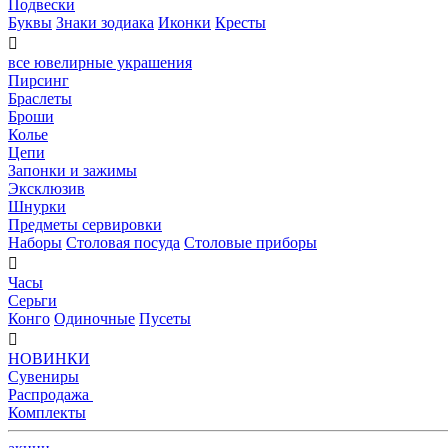
Подвески
Буквы
Знаки зодиака
Иконки
Кресты

все ювелирные украшения
Пирсинг
Браслеты
Броши
Колье
Цепи
Запонки и зажимы
Эксклюзив
Шнурки
Предметы сервировки
Наборы
Столовая посуда
Столовые приборы

Часы
Серьги
Конго
Одиночные
Пусеты

НОВИНКИ
Сувениры
Распродажа
Комплекты