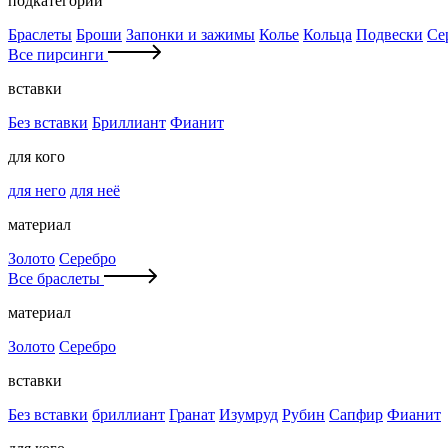
подкатегории
Браслеты
Броши
Запонки и зажимы
Колье
Кольца
Подвески
Се
Все пирсинги
вставки
Без вставки
Бриллиант
Фианит
для кого
для него
для неё
материал
Золото
Серебро
Все браслеты
материал
Золото
Серебро
вставки
Без вставки
бриллиант
Гранат
Изумруд
Рубин
Сапфир
Фианит