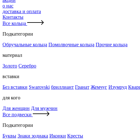
акции
о нас
доставка и оплата
Контакты
Все кольца
Подкатегории
Обручальные кольца
Помолвочные кольца
Прочие кольца
материал
Золото
Серебро
вставки
Без вставки
Swarovski
бриллиант
Гранат
Жемчуг
Изумруд
Квар
для кого
Для женщин
Для мужчин
Все подвески
Подкатегории
Буквы
Знаки зодиака
Иконки
Кресты