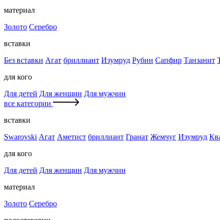
материал
Золото
Серебро
вставки
Без вставки
Агат
бриллиант
Изумруд
Рубин
Сапфир
Танзанит
для кого
Для детей
Для женщин
Для мужчин
все категории
вставки
Swarovski
Агат
Аметист
бриллиант
Гранат
Жемчуг
Изумруд
Кв
для кого
Для детей
Для женщин
Для мужчин
материал
Золото
Серебро