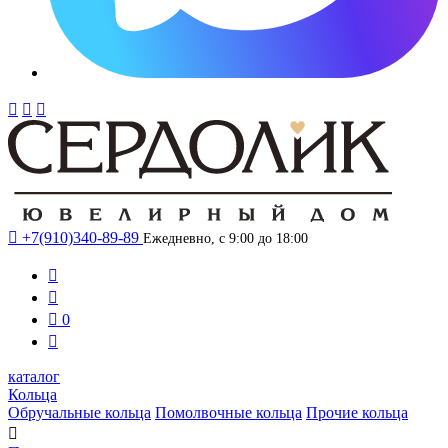




+7(910)340-89-89
Ежедневно, с 9:00 до 18:00



0

каталог
Кольца
Обручальные кольца
Помолвочные кольца
Прочие кольца
