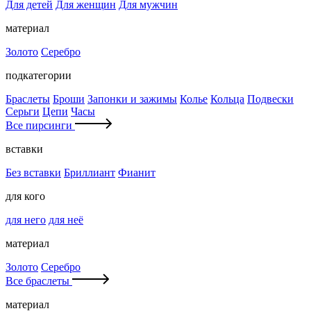
Для детей
Для женщин
Для мужчин
материал
Золото
Серебро
подкатегории
Браслеты
Броши
Запонки и зажимы
Колье
Кольца
Подвески
Серьги
Цепи
Часы
Все пирсинги
вставки
Без вставки
Бриллиант
Фианит
для кого
для него
для неё
материал
Золото
Серебро
Все браслеты
материал