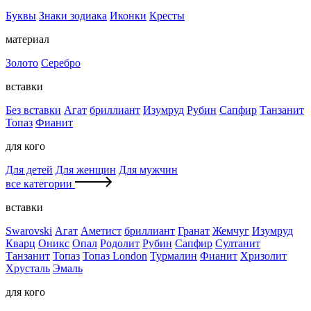
Буквы
Знаки зодиака
Иконки
Кресты
материал
Золото
Серебро
вставки
Без вставки
Агат
бриллиант
Изумруд
Рубин
Сапфир
Танзанит
Топаз
Фианит
для кого
Для детей
Для женщин
Для мужчин
все категории
вставки
Swarovski
Агат
Аметист
бриллиант
Гранат
Жемчуг
Изумруд
Кварц
Оникс
Опал
Родолит
Рубин
Сапфир
Султанит
Танзанит
Топаз
Топаз London
Турмалин
Фианит
Хризолит
Хрусталь
Эмаль
для кого