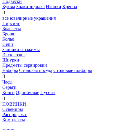
Подвески
Буквы
Знаки зодиака
Иконки
Кресты

все ювелирные украшения
Пирсинг
Браслеты
Броши
Колье
Цепи
Запонки и зажимы
Эксклюзив
Шнурки
Предметы сервировки
Наборы
Столовая посуда
Столовые приборы

Часы
Серьги
Конго
Одиночные
Пусеты

НОВИНКИ
Сувениры
Распродажа
Комплекты