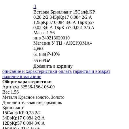

Вставка
Бриллиант 15Сапф.КР
0,28 2/2 34БрКр17 0,084 2/2 А
12БрКр57 0,084 3/6 А 1БрКр57
0,02 3/6 А 1БрКр57 0,061 3/6 А
Масса
1.56
инв
340213020010
Магазин
У ТЦ «АКСИОМА»
Цена
-10%
61 888 ₽
55 699 ₽
Добавить в корзину
описание и характеристики
оплата
гарантия и возврат
наличие в магазине
Общие характеристики
Артикул
32536-156-106-00
Вес
1.56
Металл
Красное золото, Золото
Дополнительная информация:
Бриллиант

15Сапф.КР 0,28 2/2

34БрКр17 0,084 2/2 А

12БрКр57 0,084 3/6 А

1БрКр57 0,02 3/6 А
