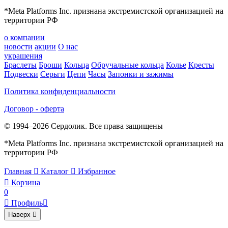
*Meta Platforms Inc. признана экстремистской организацией на
территории РФ
о компании
новости
акции
О нас
украшения
Браслеты
Броши
Кольца
Обручальные кольца
Колье
Кресты
Подвески
Серьги
Цепи
Часы
Запонки и зажимы
Политика конфиденциальности
Договор - оферта
© 1994–2026 Сердолик. Все права защищены
*Meta Platforms Inc. признана экстремистской организацией на
территории РФ
Главная

Каталог

Избранное

Корзина
0

Профиль

Наверх
