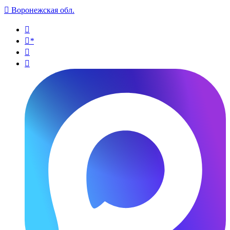

Воронежская обл.

*

