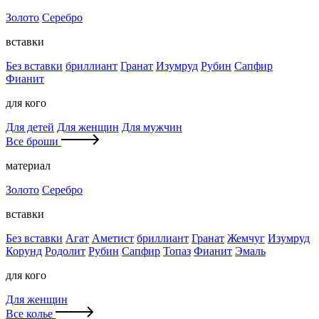
Золото
Серебро
вставки
Без вставки
бриллиант
Гранат
Изумруд
Рубин
Сапфир
Фианит
для кого
Для детей
Для женщин
Для мужчин
Все броши
материал
Золото
Серебро
вставки
Без вставки
Агат
Аметист
бриллиант
Гранат
Жемчуг
Изумруд
Корунд
Родолит
Рубин
Сапфир
Топаз
Фианит
Эмаль
для кого
Для женщин
Все колье