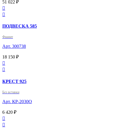
51 022 ₽


ПОДВЕСКА 585
Фианит
Арт. 300738
18 150 ₽


КРЕСТ 925
Без вставки
Арт. КР-2030О
6 420 ₽

