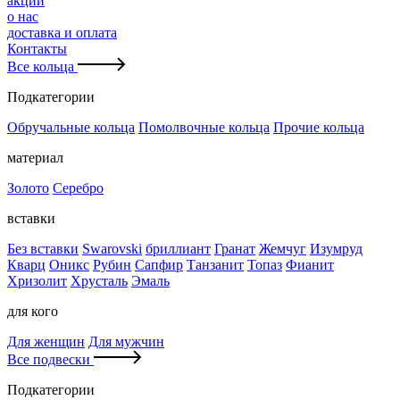
акции
о нас
доставка и оплата
Контакты
Все кольца
Подкатегории
Обручальные кольца
Помолвочные кольца
Прочие кольца
материал
Золото
Серебро
вставки
Без вставки
Swarovski
бриллиант
Гранат
Жемчуг
Изумруд
Кварц
Оникс
Рубин
Сапфир
Танзанит
Топаз
Фианит
Хризолит
Хрусталь
Эмаль
для кого
Для женщин
Для мужчин
Все подвески
Подкатегории