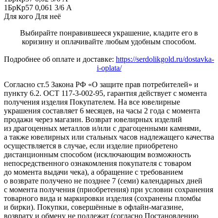
1БрКр57 0,061 3/6 А
Для кого
Для неё
Выбирайте понравившееся украшение, кладите его в
коризину и оплачивайте любым удобным способом.
Подробнее об оплате и доставке:
https://serdolikgold.ru/dostavka-
i-oplata/
Согласно ст.5 Закона РФ «О защите прав потребителей» и
пункту 6.2. ОСТ 117-3-002-95, гарантия действует с момента
получения изделия Покупателем. На все ювелирные
украшения составляет 6 месяцев, на часы 2 года с момента
продажи через магазин. Возврат ювелирных изделий
из драгоценных металлов и/или с драгоценными камнями,
а также ювелирных или стальных часов надлежащего качества
осуществляется в случае, если изделие приобретено
дистанционным способом (исключающим возможность
непосредственного ознакомления покупателя с товаром
до момента выдачи чека), а обращение с требованием
о возврате получено не позднее 7 (семи) календарных дней
с момента получения (приобретения) при условии сохранения
товарного вида и маркировки изделия (сохранены пломбы
и бирки). Покупки, совершённые в офлайн-магазине,
возврату и обмену не подлежат (согласно Постановлению