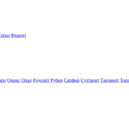
Топаз
Фианит
арц
Оникс
Опал
Родолит
Рубин
Сапфир
Султанит
Танзанит
Топ