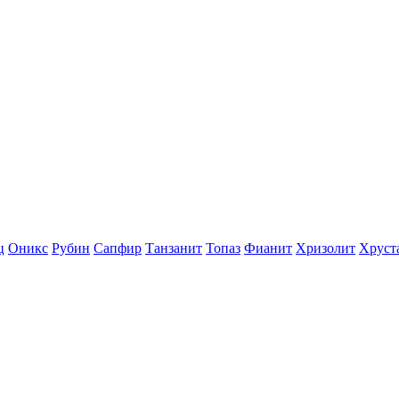
ц
Оникс
Рубин
Сапфир
Танзанит
Топаз
Фианит
Хризолит
Хруст