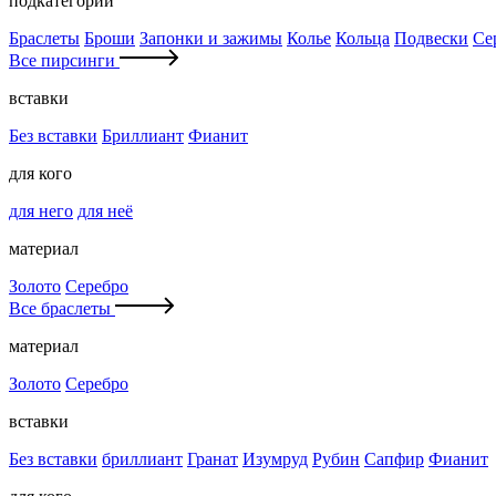
подкатегории
Браслеты
Броши
Запонки и зажимы
Колье
Кольца
Подвески
Се
Все пирсинги
вставки
Без вставки
Бриллиант
Фианит
для кого
для него
для неё
материал
Золото
Серебро
Все браслеты
материал
Золото
Серебро
вставки
Без вставки
бриллиант
Гранат
Изумруд
Рубин
Сапфир
Фианит