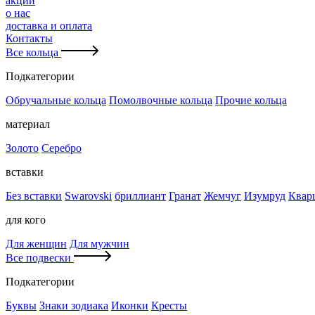
акции
о нас
доставка и оплата
Контакты
Все кольца
Подкатегории
Обручальные кольца
Помолвочные кольца
Прочие кольца
материал
Золото
Серебро
вставки
Без вставки
Swarovski
бриллиант
Гранат
Жемчуг
Изумруд
Квар
для кого
Для женщин
Для мужчин
Все подвески
Подкатегории
Буквы
Знаки зодиака
Иконки
Кресты