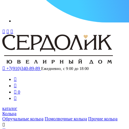




+7(910)340-89-89
Ежедневно, с 9:00 до 18:00



0

каталог
Кольца
Обручальные кольца
Помолвочные кольца
Прочие кольца
