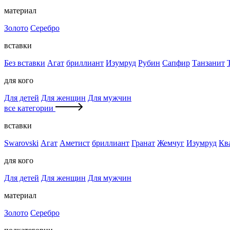
материал
Золото
Серебро
вставки
Без вставки
Агат
бриллиант
Изумруд
Рубин
Сапфир
Танзанит
для кого
Для детей
Для женщин
Для мужчин
все категории
вставки
Swarovski
Агат
Аметист
бриллиант
Гранат
Жемчуг
Изумруд
Кв
для кого
Для детей
Для женщин
Для мужчин
материал
Золото
Серебро