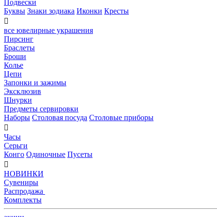
Подвески
Буквы
Знаки зодиака
Иконки
Кресты

все ювелирные украшения
Пирсинг
Браслеты
Броши
Колье
Цепи
Запонки и зажимы
Эксклюзив
Шнурки
Предметы сервировки
Наборы
Столовая посуда
Столовые приборы

Часы
Серьги
Конго
Одиночные
Пусеты

НОВИНКИ
Сувениры
Распродажа
Комплекты