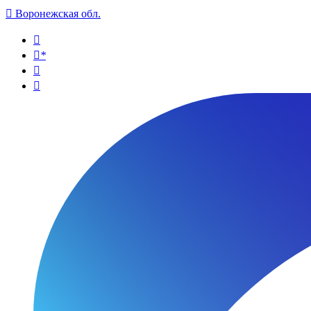

Воронежская обл.

*

