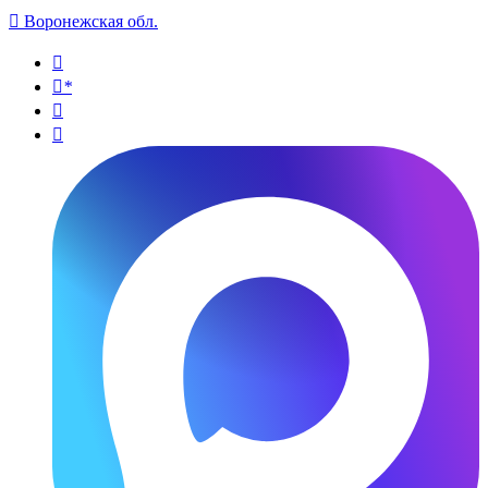

Воронежская обл.

*

