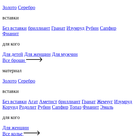
Золото
Серебро
вставки
Без вставки
бриллиант
Гранат
Изумруд
Рубин
Сапфир
Фианит
для кого
Для детей
Для женщин
Для мужчин
Все броши
материал
Золото
Серебро
вставки
Без вставки
Агат
Аметист
бриллиант
Гранат
Жемчуг
Изумруд
Корунд
Родолит
Рубин
Сапфир
Топаз
Фианит
Эмаль
для кого
Для женщин
Все колье