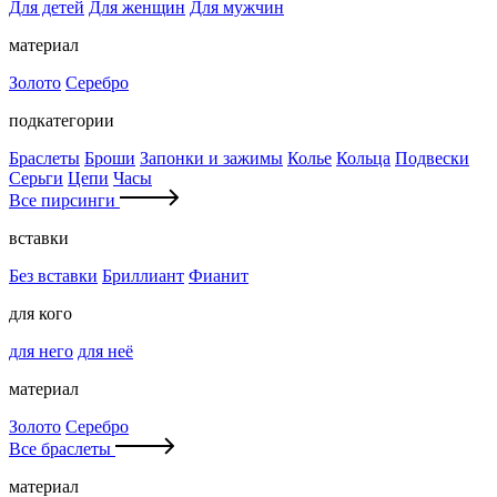
Для детей
Для женщин
Для мужчин
материал
Золото
Серебро
подкатегории
Браслеты
Броши
Запонки и зажимы
Колье
Кольца
Подвески
Серьги
Цепи
Часы
Все пирсинги
вставки
Без вставки
Бриллиант
Фианит
для кого
для него
для неё
материал
Золото
Серебро
Все браслеты
материал