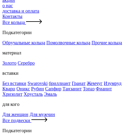
акции
о нас
доставка и оплата
Контакты
Все кольца
Подкатегории
Обручальные кольца
Помолвочные кольца
Прочие кольца
материал
Золото
Серебро
вставки
Без вставки
Swarovski
бриллиант
Гранат
Жемчуг
Изумруд
Кварц
Оникс
Рубин
Сапфир
Танзанит
Топаз
Фианит
Хризолит
Хрусталь
Эмаль
для кого
Для женщин
Для мужчин
Все подвески
Подкатегории