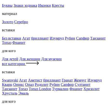
Буквы
Знаки зодиака
Иконки
Кресты
материал
Золото
Серебро
вставки
Без вставки
Агат
бриллиант
Изумруд
Рубин
Сапфир
Танзанит
Топаз
Фианит
для кого
Для детей
Для женщин
Для мужчин
все категории
вставки
Swarovski
Агат
Аметист
бриллиант
Гранат
Жемчуг
Изумруд
Кварц
Оникс
Опал
Родолит
Рубин
Сапфир
Султанит
Танзанит
Топаз
Топаз London
Турмалин
Фианит
Хризолит
Хрусталь
Эмаль
для кого