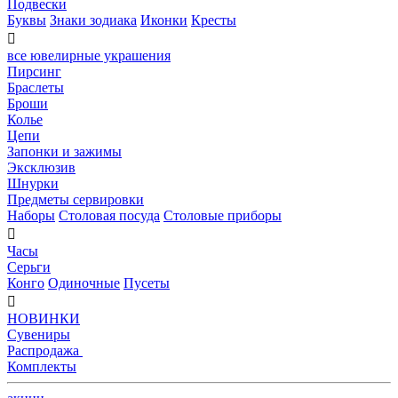
Подвески
Буквы
Знаки зодиака
Иконки
Кресты

все ювелирные украшения
Пирсинг
Браслеты
Броши
Колье
Цепи
Запонки и зажимы
Эксклюзив
Шнурки
Предметы сервировки
Наборы
Столовая посуда
Столовые приборы

Часы
Серьги
Конго
Одиночные
Пусеты

НОВИНКИ
Сувениры
Распродажа
Комплекты