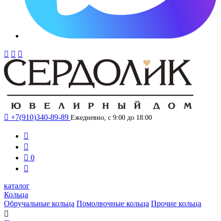




+7(910)340-89-89
Ежедневно, с 9:00 до 18:00



0

каталог
Кольца
Обручальные кольца
Помолвочные кольца
Прочие кольца
