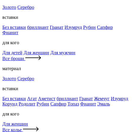
Золото
Серебро
вставки
Без вставки
бриллиант
Гранат
Изумруд
Рубин
Сапфир
Фианит
для кого
Для детей
Для женщин
Для мужчин
Все броши
материал
Золото
Серебро
вставки
Без вставки
Агат
Аметист
бриллиант
Гранат
Жемчуг
Изумруд
Корунд
Родолит
Рубин
Сапфир
Топаз
Фианит
Эмаль
для кого
Для женщин
Все колье