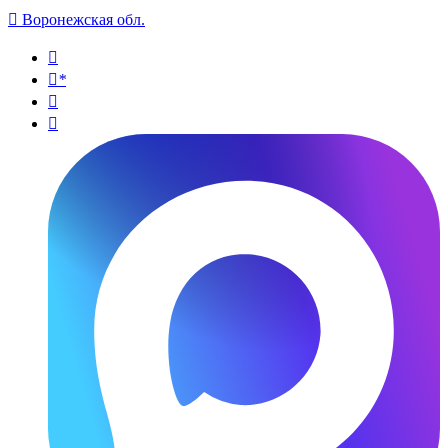

Воронежская обл.

*

