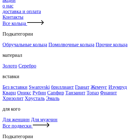
акции
о нас
доставка и оплата
Контакты
Все кольца
Подкатегории
Обручальные кольца
Помолвочные кольца
Прочие кольца
материал
Золото
Серебро
вставки
Без вставки
Swarovski
бриллиант
Гранат
Жемчуг
Изумруд
Кварц
Оникс
Рубин
Сапфир
Танзанит
Топаз
Фианит
Хризолит
Хрусталь
Эмаль
для кого
Для женщин
Для мужчин
Все подвески
Подкатегории