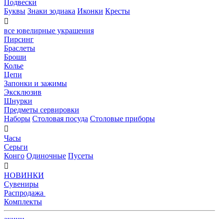
Подвески
Буквы
Знаки зодиака
Иконки
Кресты

все ювелирные украшения
Пирсинг
Браслеты
Броши
Колье
Цепи
Запонки и зажимы
Эксклюзив
Шнурки
Предметы сервировки
Наборы
Столовая посуда
Столовые приборы

Часы
Серьги
Конго
Одиночные
Пусеты

НОВИНКИ
Сувениры
Распродажа
Комплекты