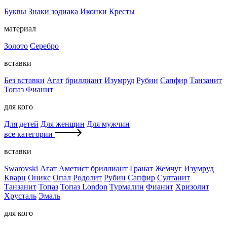
Буквы
Знаки зодиака
Иконки
Кресты
материал
Золото
Серебро
вставки
Без вставки
Агат
бриллиант
Изумруд
Рубин
Сапфир
Танзанит
Топаз
Фианит
для кого
Для детей
Для женщин
Для мужчин
все категории
вставки
Swarovski
Агат
Аметист
бриллиант
Гранат
Жемчуг
Изумруд
Кварц
Оникс
Опал
Родолит
Рубин
Сапфир
Султанит
Танзанит
Топаз
Топаз London
Турмалин
Фианит
Хризолит
Хрусталь
Эмаль
для кого