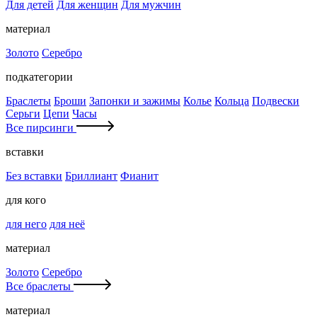
Для детей
Для женщин
Для мужчин
материал
Золото
Серебро
подкатегории
Браслеты
Броши
Запонки и зажимы
Колье
Кольца
Подвески
Серьги
Цепи
Часы
Все пирсинги
вставки
Без вставки
Бриллиант
Фианит
для кого
для него
для неё
материал
Золото
Серебро
Все браслеты
материал