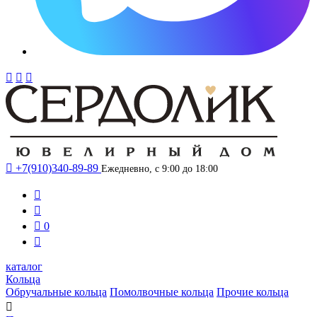




+7(910)340-89-89
Ежедневно, с 9:00 до 18:00



0

каталог
Кольца
Обручальные кольца
Помолвочные кольца
Прочие кольца
