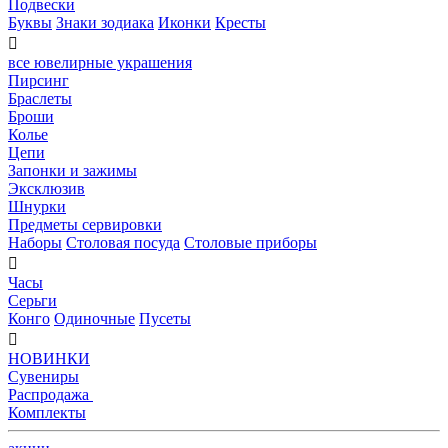
Подвески
Буквы
Знаки зодиака
Иконки
Кресты

все ювелирные украшения
Пирсинг
Браслеты
Броши
Колье
Цепи
Запонки и зажимы
Эксклюзив
Шнурки
Предметы сервировки
Наборы
Столовая посуда
Столовые приборы

Часы
Серьги
Конго
Одиночные
Пусеты

НОВИНКИ
Сувениры
Распродажа
Комплекты