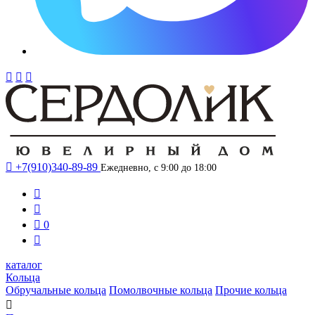




+7(910)340-89-89
Ежедневно, с 9:00 до 18:00



0

каталог
Кольца
Обручальные кольца
Помолвочные кольца
Прочие кольца
