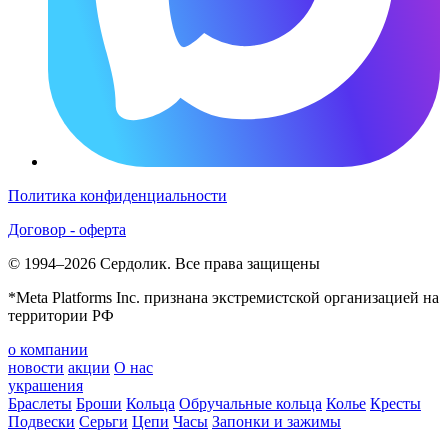
Политика конфиденциальности
Договор - оферта
© 1994–2026 Сердолик. Все права защищены
*Meta Platforms Inc. признана экстремистской организацией на
территории РФ
о компании
новости
акции
О нас
украшения
Браслеты
Броши
Кольца
Обручальные кольца
Колье
Кресты
Подвески
Серьги
Цепи
Часы
Запонки и зажимы