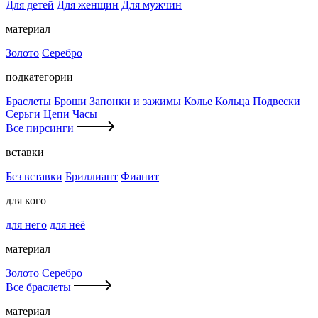
Для детей
Для женщин
Для мужчин
материал
Золото
Серебро
подкатегории
Браслеты
Броши
Запонки и зажимы
Колье
Кольца
Подвески
Серьги
Цепи
Часы
Все пирсинги
вставки
Без вставки
Бриллиант
Фианит
для кого
для него
для неё
материал
Золото
Серебро
Все браслеты
материал