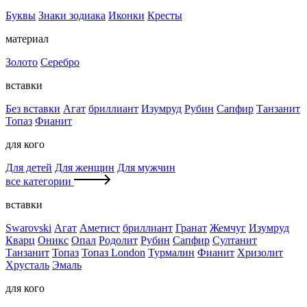
Буквы
Знаки зодиака
Иконки
Кресты
материал
Золото
Серебро
вставки
Без вставки
Агат
бриллиант
Изумруд
Рубин
Сапфир
Танзанит
Топаз
Фианит
для кого
Для детей
Для женщин
Для мужчин
все категории
вставки
Swarovski
Агат
Аметист
бриллиант
Гранат
Жемчуг
Изумруд
Кварц
Оникс
Опал
Родолит
Рубин
Сапфир
Султанит
Танзанит
Топаз
Топаз London
Турмалин
Фианит
Хризолит
Хрусталь
Эмаль
для кого