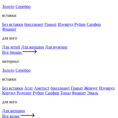
Золото
Серебро
вставки
Без вставки
бриллиант
Гранат
Изумруд
Рубин
Сапфир
Фианит
для кого
Для детей
Для женщин
Для мужчин
Все броши
материал
Золото
Серебро
вставки
Без вставки
Агат
Аметист
бриллиант
Гранат
Жемчуг
Изумруд
Корунд
Родолит
Рубин
Сапфир
Топаз
Фианит
Эмаль
для кого
Для женщин
Все колье