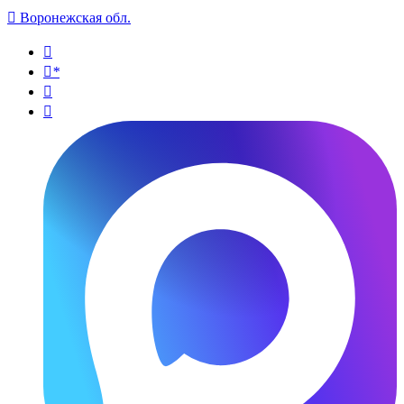

Воронежская обл.

*

