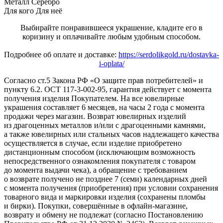
Металл
Серебро
Для кого
Для неё
Выбирайте понравившееся украшение, кладите его в
коризину и оплачивайте любым удобным способом.
Подробнее об оплате и доставке:
https://serdolikgold.ru/dostavka-
i-oplata/
Согласно ст.5 Закона РФ «О защите прав потребителей» и
пункту 6.2. ОСТ 117-3-002-95, гарантия действует с момента
получения изделия Покупателем. На все ювелирные
украшения составляет 6 месяцев, на часы 2 года с момента
продажи через магазин. Возврат ювелирных изделий
из драгоценных металлов и/или с драгоценными камнями,
а также ювелирных или стальных часов надлежащего качества
осуществляется в случае, если изделие приобретено
дистанционным способом (исключающим возможность
непосредственного ознакомления покупателя с товаром
до момента выдачи чека), а обращение с требованием
о возврате получено не позднее 7 (семи) календарных дней
с момента получения (приобретения) при условии сохранения
товарного вида и маркировки изделия (сохранены пломбы
и бирки). Покупки, совершённые в офлайн-магазине,
возврату и обмену не подлежат (согласно Постановлению