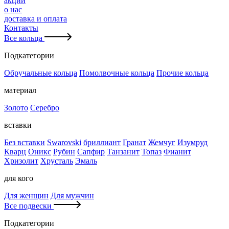
акции
о нас
доставка и оплата
Контакты
Все кольца
Подкатегории
Обручальные кольца
Помолвочные кольца
Прочие кольца
материал
Золото
Серебро
вставки
Без вставки
Swarovski
бриллиант
Гранат
Жемчуг
Изумруд
Кварц
Оникс
Рубин
Сапфир
Танзанит
Топаз
Фианит
Хризолит
Хрусталь
Эмаль
для кого
Для женщин
Для мужчин
Все подвески
Подкатегории