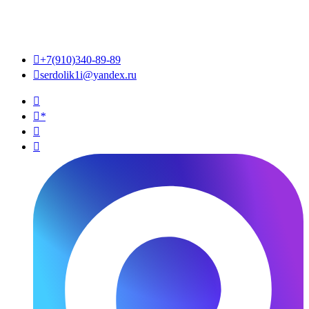

+7(910)340-89-89

serdolik1i@yandex.ru

*

