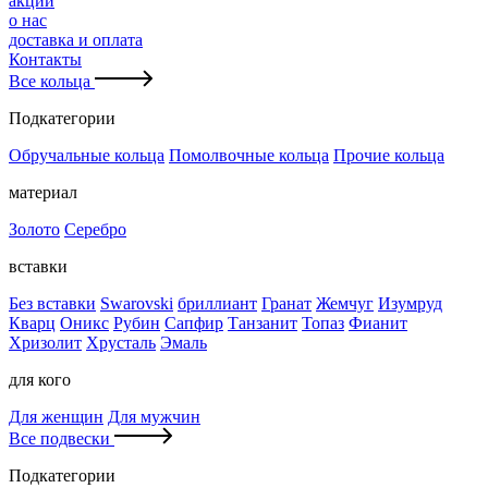
акции
о нас
доставка и оплата
Контакты
Все кольца
Подкатегории
Обручальные кольца
Помолвочные кольца
Прочие кольца
материал
Золото
Серебро
вставки
Без вставки
Swarovski
бриллиант
Гранат
Жемчуг
Изумруд
Кварц
Оникс
Рубин
Сапфир
Танзанит
Топаз
Фианит
Хризолит
Хрусталь
Эмаль
для кого
Для женщин
Для мужчин
Все подвески
Подкатегории