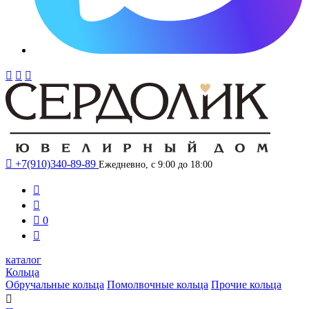




+7(910)340-89-89
Ежедневно, с 9:00 до 18:00



0

каталог
Кольца
Обручальные кольца
Помолвочные кольца
Прочие кольца
