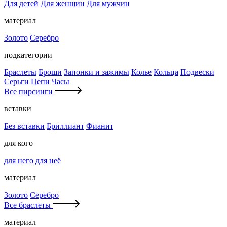
Для детей
Для женщин
Для мужчин
материал
Золото
Серебро
подкатегории
Браслеты
Броши
Запонки и зажимы
Колье
Кольца
Подвески
Серьги
Цепи
Часы
Все пирсинги
вставки
Без вставки
Бриллиант
Фианит
для кого
для него
для неё
материал
Золото
Серебро
Все браслеты
материал