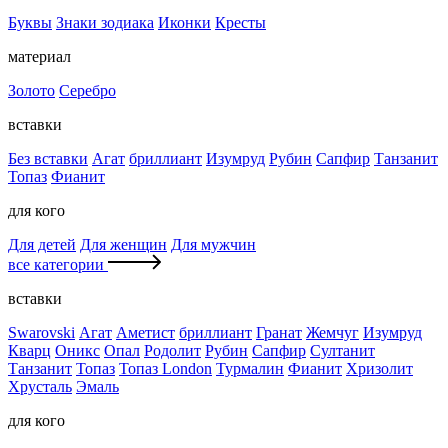
Буквы
Знаки зодиака
Иконки
Кресты
материал
Золото
Серебро
вставки
Без вставки
Агат
бриллиант
Изумруд
Рубин
Сапфир
Танзанит
Топаз
Фианит
для кого
Для детей
Для женщин
Для мужчин
все категории
вставки
Swarovski
Агат
Аметист
бриллиант
Гранат
Жемчуг
Изумруд
Кварц
Оникс
Опал
Родолит
Рубин
Сапфир
Султанит
Танзанит
Топаз
Топаз London
Турмалин
Фианит
Хризолит
Хрусталь
Эмаль
для кого