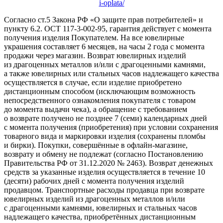
i-oplata/
Согласно ст.5 Закона РФ «О защите прав потребителей» и
пункту 6.2. ОСТ 117-3-002-95, гарантия действует с момента
получения изделия Покупателем. На все ювелирные
украшения составляет 6 месяцев, на часы 2 года с момента
продажи через магазин. Возврат ювелирных изделий
из драгоценных металлов и/или с драгоценными камнями,
а также ювелирных или стальных часов надлежащего качества
осуществляется в случае, если изделие приобретено
дистанционным способом (исключающим возможность
непосредственного ознакомления покупателя с товаром
до момента выдачи чека), а обращение с требованием
о возврате получено не позднее 7 (семи) календарных дней
с момента получения (приобретения) при условии сохранения
товарного вида и маркировки изделия (сохранены пломбы
и бирки). Покупки, совершённые в офлайн-магазине,
возврату и обмену не подлежат (согласно Постановлению
Правительства РФ от 31.12.2020 № 2463). Возврат денежных
средств за указанные изделия осуществляется в течение 10
(десяти) рабочих дней с момента получения изделий
продавцом. Транспортные расходы продавца при возврате
ювелирных изделий из драгоценных металлов и/или
с драгоценными камнями, ювелирных и стальных часов
надлежащего качества, приобретённых дистанционным