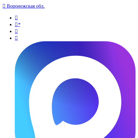

Воронежская обл.

*

