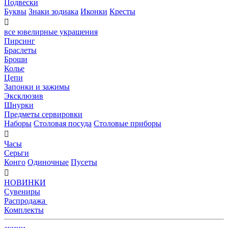
Подвески
Буквы
Знаки зодиака
Иконки
Кресты

все ювелирные украшения
Пирсинг
Браслеты
Броши
Колье
Цепи
Запонки и зажимы
Эксклюзив
Шнурки
Предметы сервировки
Наборы
Столовая посуда
Столовые приборы

Часы
Серьги
Конго
Одиночные
Пусеты

НОВИНКИ
Сувениры
Распродажа
Комплекты