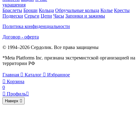
украшения
Браслеты
Броши
Кольца
Обручальные кольца
Колье
Кресты
Подвески
Серьги
Цепи
Часы
Запонки и зажимы
Политика конфиденциальности
Договор - оферта
© 1994–2026 Сердолик. Все права защищены
*Meta Platforms Inc. признана экстремистской организацией на
территории РФ
Главная

Каталог

Избранное

Корзина
0

Профиль

Наверх
