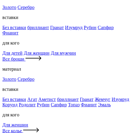
Золото
Серебро
вставки
Без вставки
бриллиант
Гранат
Изумруд
Рубин
Сапфир
Фианит
для кого
Для детей
Для женщин
Для мужчин
Все броши
материал
Золото
Серебро
вставки
Без вставки
Агат
Аметист
бриллиант
Гранат
Жемчуг
Изумруд
Корунд
Родолит
Рубин
Сапфир
Топаз
Фианит
Эмаль
для кого
Для женщин
Все колье