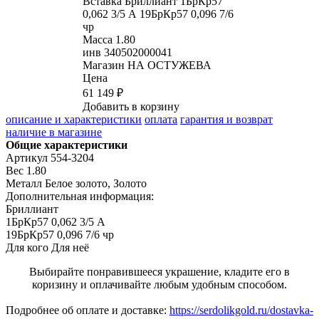
Вставка
Бриллиант 1БрКр57
0,062 3/5 А 19БрКр57 0,096 7/6
чр
Масса
1.80
инв
340502000041
Магазин
НА ОСТУЖЕВА
Цена
61 149 ₽
Добавить в корзину
описание и характеристики
оплата
гарантия и возврат
наличие в магазине
Общие характеристики
Артикул
554-3204
Вес
1.80
Металл
Белое золото, Золото
Дополнительная информация:
Бриллиант

1БрКр57 0,062 3/5 А

19БрКр57 0,096 7/6 чр
Для кого
Для неё
Выбирайте понравившееся украшение, кладите его в
коризину и оплачивайте любым удобным способом.
Подробнее об оплате и доставке:
https://serdolikgold.ru/dostavka-