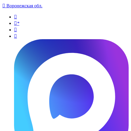

Воронежская обл.

*

