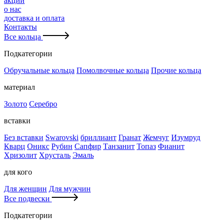
акции
о нас
доставка и оплата
Контакты
Все кольца
Подкатегории
Обручальные кольца
Помолвочные кольца
Прочие кольца
материал
Золото
Серебро
вставки
Без вставки
Swarovski
бриллиант
Гранат
Жемчуг
Изумруд
Кварц
Оникс
Рубин
Сапфир
Танзанит
Топаз
Фианит
Хризолит
Хрусталь
Эмаль
для кого
Для женщин
Для мужчин
Все подвески
Подкатегории