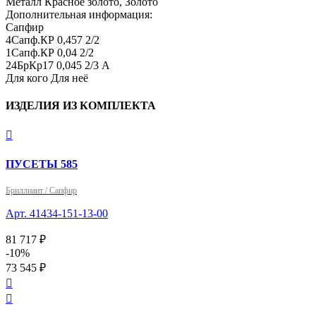
Металл
Красное золото, Золото
Дополнительная информация:
Сапфир

4Сапф.КР 0,457 2/2

1Сапф.КР 0,04 2/2

24БрКр17 0,045 2/3 А
Для кого
Для неё
ИЗДЕЛИЯ ИЗ КОМПЛЕКТА

ПУСЕТЫ 585
Бриллиант / Сапфир
Арт. 41434-151-13-00
81 717 ₽
-10%
73 545 ₽

