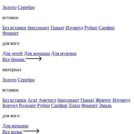
Золото
Серебро
вставки
Без вставки
бриллиант
Гранат
Изумруд
Рубин
Сапфир
Фианит
для кого
Для детей
Для женщин
Для мужчин
Все броши
материал
Золото
Серебро
вставки
Без вставки
Агат
Аметист
бриллиант
Гранат
Жемчуг
Изумруд
Корунд
Родолит
Рубин
Сапфир
Топаз
Фианит
Эмаль
для кого
Для женщин
Все колье