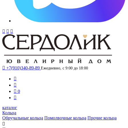




+7(910)340-89-89
Ежедневно, с 9:00 до 18:00



0

каталог
Кольца
Обручальные кольца
Помолвочные кольца
Прочие кольца
