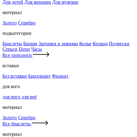
Для детей
Для женщин
Для мужчин
материал
Золото
Серебро
подкатегории
Браслеты
Броши
Запонки и зажимы
Колье
Кольца
Подвески
Серьги
Цепи
Часы
Все пирсинги
вставки
Без вставки
Бриллиант
Фианит
для кого
для него
для неё
материал
Золото
Серебро
Все браслеты
материал