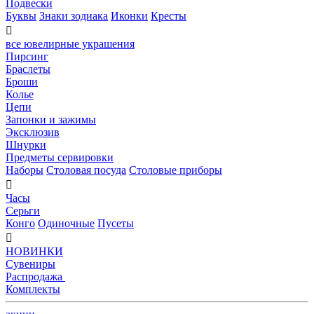
Подвески
Буквы
Знаки зодиака
Иконки
Кресты

все ювелирные украшения
Пирсинг
Браслеты
Броши
Колье
Цепи
Запонки и зажимы
Эксклюзив
Шнурки
Предметы сервировки
Наборы
Столовая посуда
Столовые приборы

Часы
Серьги
Конго
Одиночные
Пусеты

НОВИНКИ
Сувениры
Распродажа
Комплекты