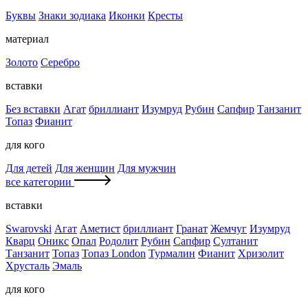
Буквы
Знаки зодиака
Иконки
Кресты
материал
Золото
Серебро
вставки
Без вставки
Агат
бриллиант
Изумруд
Рубин
Сапфир
Танзанит
Топаз
Фианит
для кого
Для детей
Для женщин
Для мужчин
все категории
вставки
Swarovski
Агат
Аметист
бриллиант
Гранат
Жемчуг
Изумруд
Кварц
Оникс
Опал
Родолит
Рубин
Сапфир
Султанит
Танзанит
Топаз
Топаз London
Турмалин
Фианит
Хризолит
Хрусталь
Эмаль
для кого