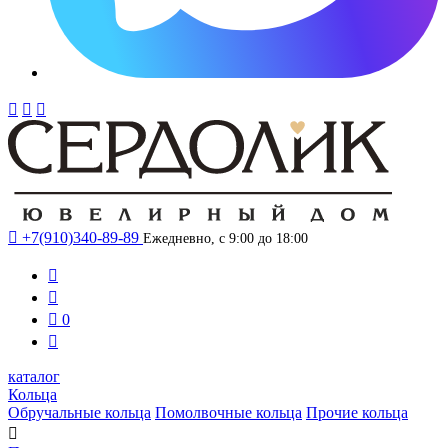




+7(910)340-89-89
Ежедневно, с 9:00 до 18:00



0

каталог
Кольца
Обручальные кольца
Помолвочные кольца
Прочие кольца
