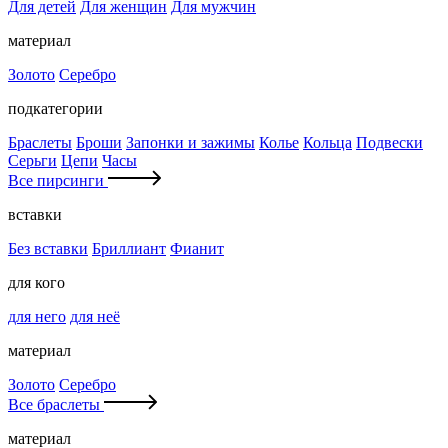
Для детей
Для женщин
Для мужчин
материал
Золото
Серебро
подкатегории
Браслеты
Броши
Запонки и зажимы
Колье
Кольца
Подвески
Серьги
Цепи
Часы
Все пирсинги
вставки
Без вставки
Бриллиант
Фианит
для кого
для него
для неё
материал
Золото
Серебро
Все браслеты
материал