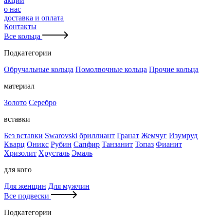
акции
о нас
доставка и оплата
Контакты
Все кольца
Подкатегории
Обручальные кольца
Помолвочные кольца
Прочие кольца
материал
Золото
Серебро
вставки
Без вставки
Swarovski
бриллиант
Гранат
Жемчуг
Изумруд
Кварц
Оникс
Рубин
Сапфир
Танзанит
Топаз
Фианит
Хризолит
Хрусталь
Эмаль
для кого
Для женщин
Для мужчин
Все подвески
Подкатегории