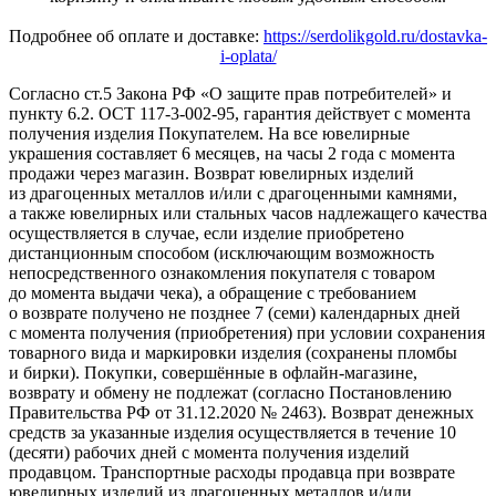
Подробнее об оплате и доставке:
https://serdolikgold.ru/dostavka-
i-oplata/
Согласно ст.5 Закона РФ «О защите прав потребителей» и
пункту 6.2. ОСТ 117-3-002-95, гарантия действует с момента
получения изделия Покупателем. На все ювелирные
украшения составляет 6 месяцев, на часы 2 года с момента
продажи через магазин. Возврат ювелирных изделий
из драгоценных металлов и/или с драгоценными камнями,
а также ювелирных или стальных часов надлежащего качества
осуществляется в случае, если изделие приобретено
дистанционным способом (исключающим возможность
непосредственного ознакомления покупателя с товаром
до момента выдачи чека), а обращение с требованием
о возврате получено не позднее 7 (семи) календарных дней
с момента получения (приобретения) при условии сохранения
товарного вида и маркировки изделия (сохранены пломбы
и бирки). Покупки, совершённые в офлайн-магазине,
возврату и обмену не подлежат (согласно Постановлению
Правительства РФ от 31.12.2020 № 2463). Возврат денежных
средств за указанные изделия осуществляется в течение 10
(десяти) рабочих дней с момента получения изделий
продавцом. Транспортные расходы продавца при возврате
ювелирных изделий из драгоценных металлов и/или