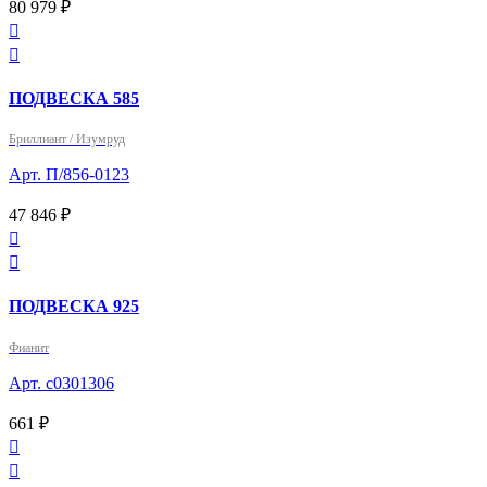
80 979 ₽


ПОДВЕСКА 585
Бриллиант / Изумруд
Арт. П/856-0123
47 846 ₽


ПОДВЕСКА 925
Фианит
Арт. с0301306
661 ₽

