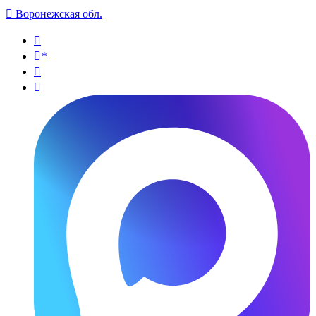

Воронежская обл.

*

