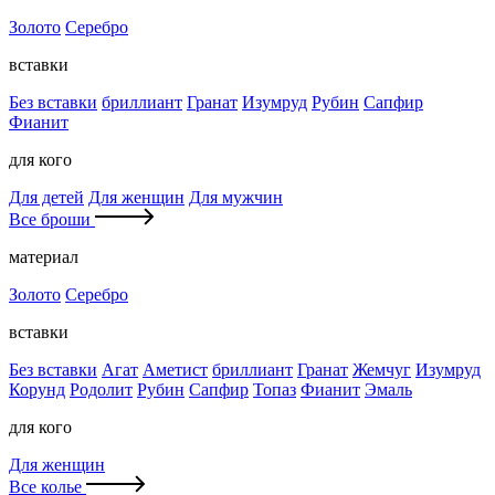
Золото
Серебро
вставки
Без вставки
бриллиант
Гранат
Изумруд
Рубин
Сапфир
Фианит
для кого
Для детей
Для женщин
Для мужчин
Все броши
материал
Золото
Серебро
вставки
Без вставки
Агат
Аметист
бриллиант
Гранат
Жемчуг
Изумруд
Корунд
Родолит
Рубин
Сапфир
Топаз
Фианит
Эмаль
для кого
Для женщин
Все колье