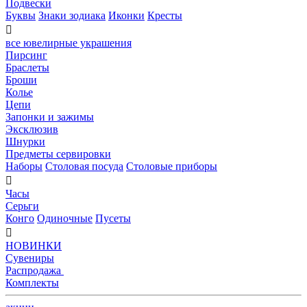
Подвески
Буквы
Знаки зодиака
Иконки
Кресты

все ювелирные украшения
Пирсинг
Браслеты
Броши
Колье
Цепи
Запонки и зажимы
Эксклюзив
Шнурки
Предметы сервировки
Наборы
Столовая посуда
Столовые приборы

Часы
Серьги
Конго
Одиночные
Пусеты

НОВИНКИ
Сувениры
Распродажа
Комплекты