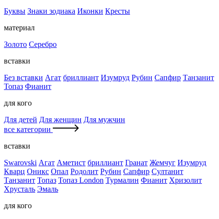
Буквы
Знаки зодиака
Иконки
Кресты
материал
Золото
Серебро
вставки
Без вставки
Агат
бриллиант
Изумруд
Рубин
Сапфир
Танзанит
Топаз
Фианит
для кого
Для детей
Для женщин
Для мужчин
все категории
вставки
Swarovski
Агат
Аметист
бриллиант
Гранат
Жемчуг
Изумруд
Кварц
Оникс
Опал
Родолит
Рубин
Сапфир
Султанит
Танзанит
Топаз
Топаз London
Турмалин
Фианит
Хризолит
Хрусталь
Эмаль
для кого