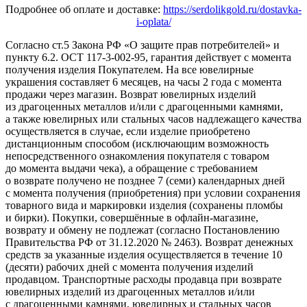
Подробнее об оплате и доставке:
https://serdolikgold.ru/dostavka-
i-oplata/
Согласно ст.5 Закона РФ «О защите прав потребителей» и
пункту 6.2. ОСТ 117-3-002-95, гарантия действует с момента
получения изделия Покупателем. На все ювелирные
украшения составляет 6 месяцев, на часы 2 года с момента
продажи через магазин. Возврат ювелирных изделий
из драгоценных металлов и/или с драгоценными камнями,
а также ювелирных или стальных часов надлежащего качества
осуществляется в случае, если изделие приобретено
дистанционным способом (исключающим возможность
непосредственного ознакомления покупателя с товаром
до момента выдачи чека), а обращение с требованием
о возврате получено не позднее 7 (семи) календарных дней
с момента получения (приобретения) при условии сохранения
товарного вида и маркировки изделия (сохранены пломбы
и бирки). Покупки, совершённые в офлайн-магазине,
возврату и обмену не подлежат (согласно Постановлению
Правительства РФ от 31.12.2020 № 2463). Возврат денежных
средств за указанные изделия осуществляется в течение 10
(десяти) рабочих дней с момента получения изделий
продавцом. Транспортные расходы продавца при возврате
ювелирных изделий из драгоценных металлов и/или
с драгоценными камнями, ювелирных и стальных часов