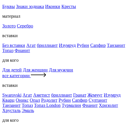
Буквы
Знаки зодиака
Иконки
Кресты
материал
Золото
Серебро
вставки
Без вставки
Агат
бриллиант
Изумруд
Рубин
Сапфир
Танзанит
Топаз
Фианит
для кого
Для детей
Для женщин
Для мужчин
все категории
вставки
Swarovski
Агат
Аметист
бриллиант
Гранат
Жемчуг
Изумруд
Кварц
Оникс
Опал
Родолит
Рубин
Сапфир
Султанит
Танзанит
Топаз
Топаз London
Турмалин
Фианит
Хризолит
Хрусталь
Эмаль
для кого