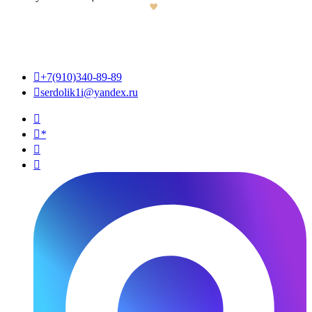

+7(910)340-89-89

serdolik1i@yandex.ru

*

