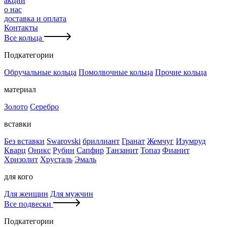
акции
о нас
доставка и оплата
Контакты
Все кольца
Подкатегории
Обручальные кольца
Помолвочные кольца
Прочие кольца
материал
Золото
Серебро
вставки
Без вставки
Swarovski
бриллиант
Гранат
Жемчуг
Изумруд
Кварц
Оникс
Рубин
Сапфир
Танзанит
Топаз
Фианит
Хризолит
Хрусталь
Эмаль
для кого
Для женщин
Для мужчин
Все подвески
Подкатегории