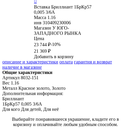

Вставка
Бриллиант 1БрКр57
0,005 3/6А
Масса
1.16
инв
310409230006
Магазин
У ЮГО-
ЗАПАДНОГО РЫНКА
Цена
-10%
23 744 ₽
21 369 ₽
Добавить в корзину
описание и характеристики
оплата
гарантия и возврат
наличие в магазине
Общие характеристики
Артикул
8032-151
Вес
1.16
Металл
Красное золото, Золото
Дополнительная информация:
Бриллиант

1БрКр57 0,005 3/6А
Для кого
Для детей, Для неё
Выбирайте понравившееся украшение, кладите его в
коризину и оплачивайте любым удобным способом.