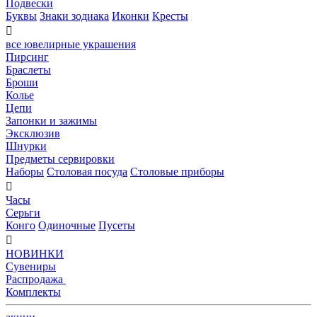
Подвески
Буквы
Знаки зодиака
Иконки
Кресты

все ювелирные украшения
Пирсинг
Браслеты
Броши
Колье
Цепи
Запонки и зажимы
Эксклюзив
Шнурки
Предметы сервировки
Наборы
Столовая посуда
Столовые приборы

Часы
Серьги
Конго
Одиночные
Пусеты

НОВИНКИ
Сувениры
Распродажа
Комплекты