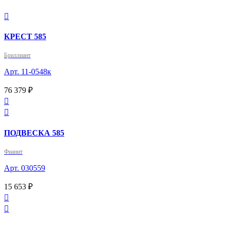

КРЕСТ 585
Бриллиант
Арт. 11-0548к
76 379 ₽


ПОДВЕСКА 585
Фианит
Арт. 030559
15 653 ₽

