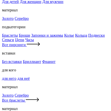
Для детей
Для женщин
Для мужчин
материал
Золото
Серебро
подкатегории
Браслеты
Броши
Запонки и зажимы
Колье
Кольца
Подвески
Серьги
Цепи
Часы
Все пирсинги
вставки
Без вставки
Бриллиант
Фианит
для кого
для него
для неё
материал
Золото
Серебро
Все браслеты
материал