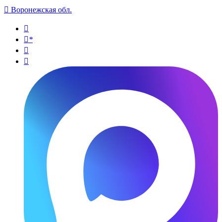

Воронежская обл.

*

