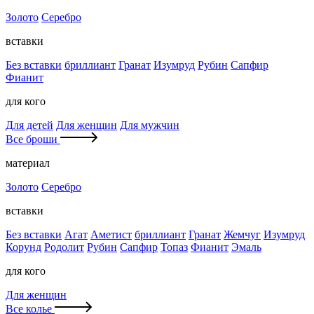
Золото
Серебро
вставки
Без вставки
бриллиант
Гранат
Изумруд
Рубин
Сапфир
Фианит
для кого
Для детей
Для женщин
Для мужчин
Все броши
материал
Золото
Серебро
вставки
Без вставки
Агат
Аметист
бриллиант
Гранат
Жемчуг
Изумруд
Корунд
Родолит
Рубин
Сапфир
Топаз
Фианит
Эмаль
для кого
Для женщин
Все колье