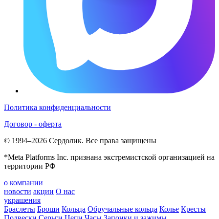
Политика конфиденциальности
Договор - оферта
© 1994–2026 Сердолик. Все права защищены
*Meta Platforms Inc. признана экстремистской организацией на
территории РФ
о компании
новости
акции
О нас
украшения
Браслеты
Броши
Кольца
Обручальные кольца
Колье
Кресты
Подвески
Серьги
Цепи
Часы
Запонки и зажимы