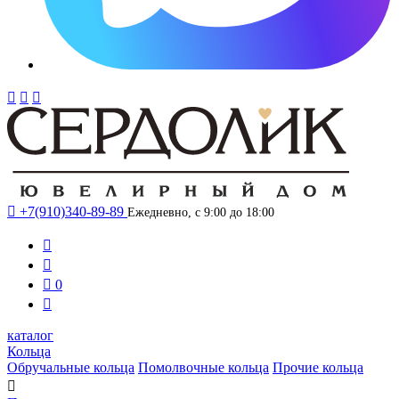




+7(910)340-89-89
Ежедневно, с 9:00 до 18:00



0

каталог
Кольца
Обручальные кольца
Помолвочные кольца
Прочие кольца
