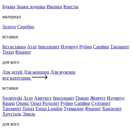
Буквы
Знаки зодиака
Иконки
Кресты
материал
Золото
Серебро
вставки
Без вставки
Агат
бриллиант
Изумруд
Рубин
Сапфир
Танзанит
Топаз
Фианит
для кого
Для детей
Для женщин
Для мужчин
все категории
вставки
Swarovski
Агат
Аметист
бриллиант
Гранат
Жемчуг
Изумруд
Кварц
Оникс
Опал
Родолит
Рубин
Сапфир
Султанит
Танзанит
Топаз
Топаз London
Турмалин
Фианит
Хризолит
Хрусталь
Эмаль
для кого