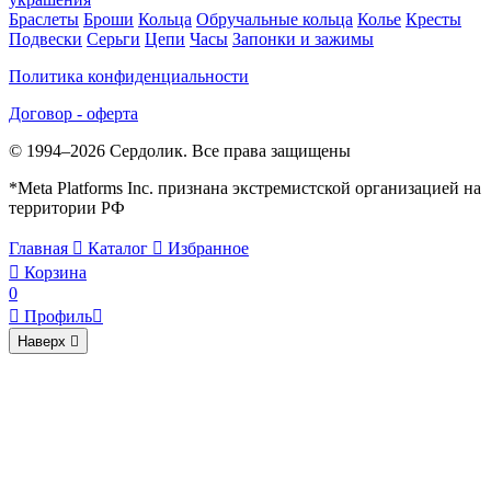
Браслеты
Броши
Кольца
Обручальные кольца
Колье
Кресты
Подвески
Серьги
Цепи
Часы
Запонки и зажимы
Политика конфиденциальности
Договор - оферта
© 1994–2026 Сердолик. Все права защищены
*Meta Platforms Inc. признана экстремистской организацией на
территории РФ
Главная

Каталог

Избранное

Корзина
0

Профиль

Наверх
