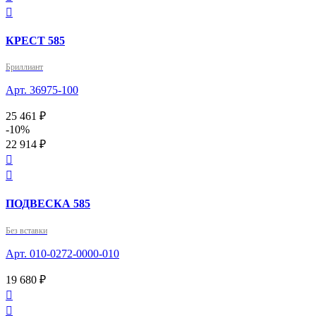

КРЕСТ 585
Бриллиант
Арт. 36975-100
25 461 ₽
-10%
22 914 ₽


ПОДВЕСКА 585
Без вставки
Арт. 010-0272-0000-010
19 680 ₽

