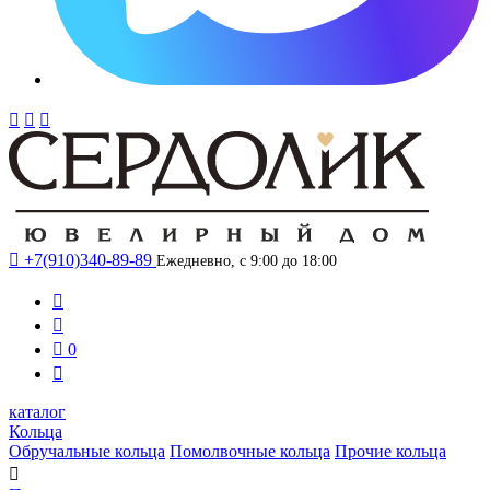




+7(910)340-89-89
Ежедневно, с 9:00 до 18:00



0

каталог
Кольца
Обручальные кольца
Помолвочные кольца
Прочие кольца
