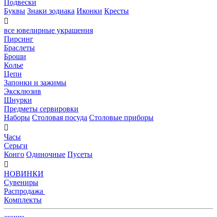
Подвески
Буквы
Знаки зодиака
Иконки
Кресты

все ювелирные украшения
Пирсинг
Браслеты
Броши
Колье
Цепи
Запонки и зажимы
Эксклюзив
Шнурки
Предметы сервировки
Наборы
Столовая посуда
Столовые приборы

Часы
Серьги
Конго
Одиночные
Пусеты

НОВИНКИ
Сувениры
Распродажа
Комплекты