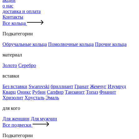
акции
о нас
доставка и оплата
Контакты
Все кольца
Подкатегории
Обручальные кольца
Помолвочные кольца
Прочие кольца
материал
Золото
Серебро
вставки
Без вставки
Swarovski
бриллиант
Гранат
Жемчуг
Изумруд
Кварц
Оникс
Рубин
Сапфир
Танзанит
Топаз
Фианит
Хризолит
Хрусталь
Эмаль
для кого
Для женщин
Для мужчин
Все подвески
Подкатегории