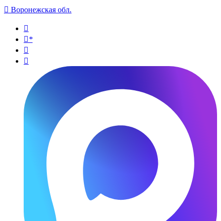

Воронежская обл.

*

