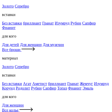
Золото
Серебро
вставки
Без вставки
бриллиант
Гранат
Изумруд
Рубин
Сапфир
Фианит
для кого
Для детей
Для женщин
Для мужчин
Все броши
материал
Золото
Серебро
вставки
Без вставки
Агат
Аметист
бриллиант
Гранат
Жемчуг
Изумруд
Корунд
Родолит
Рубин
Сапфир
Топаз
Фианит
Эмаль
для кого
Для женщин
Все колье