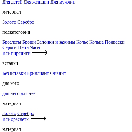
Для детей
Для женщин
Для мужчин
материал
Золото
Серебро
подкатегории
Браслеты
Броши
Запонки и зажимы
Колье
Кольца
Подвески
Серьги
Цепи
Часы
Все пирсинги
вставки
Без вставки
Бриллиант
Фианит
для кого
для него
для неё
материал
Золото
Серебро
Все браслеты
материал