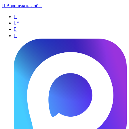

Воронежская обл.

*

