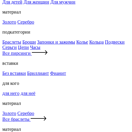
Для детей
Для женщин
Для мужчин
материал
Золото
Серебро
подкатегории
Браслеты
Броши
Запонки и зажимы
Колье
Кольца
Подвески
Серьги
Цепи
Часы
Все пирсинги
вставки
Без вставки
Бриллиант
Фианит
для кого
для него
для неё
материал
Золото
Серебро
Все браслеты
материал