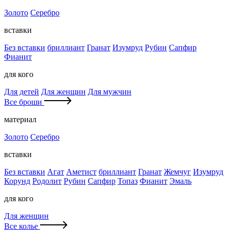
Золото
Серебро
вставки
Без вставки
бриллиант
Гранат
Изумруд
Рубин
Сапфир
Фианит
для кого
Для детей
Для женщин
Для мужчин
Все броши
материал
Золото
Серебро
вставки
Без вставки
Агат
Аметист
бриллиант
Гранат
Жемчуг
Изумруд
Корунд
Родолит
Рубин
Сапфир
Топаз
Фианит
Эмаль
для кого
Для женщин
Все колье