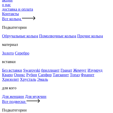
акции
о нас
доставка и оплата
Контакты
Все кольца
Подкатегории
Обручальные кольца
Помолвочные кольца
Прочие кольца
материал
Золото
Серебро
вставки
Без вставки
Swarovski
бриллиант
Гранат
Жемчуг
Изумруд
Кварц
Оникс
Рубин
Сапфир
Танзанит
Топаз
Фианит
Хризолит
Хрусталь
Эмаль
для кого
Для женщин
Для мужчин
Все подвески
Подкатегории