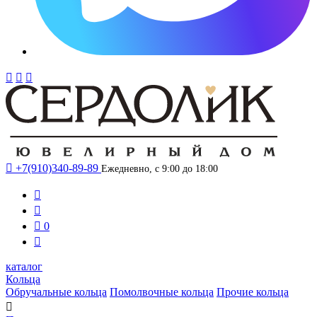




+7(910)340-89-89
Ежедневно, с 9:00 до 18:00



0

каталог
Кольца
Обручальные кольца
Помолвочные кольца
Прочие кольца
