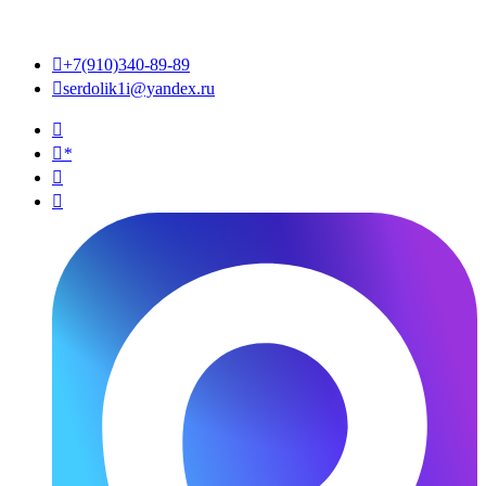

+7(910)340-89-89

serdolik1i@yandex.ru

*

