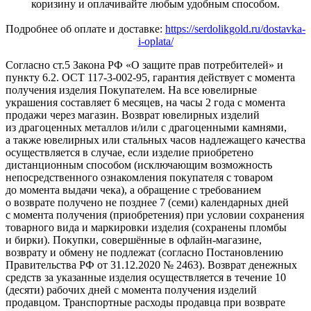
коризину и оплачивайте любым удобным способом.
Подробнее об оплате и доставке:
https://serdolikgold.ru/dostavka-
i-oplata/
Согласно ст.5 Закона РФ «О защите прав потребителей» и
пункту 6.2. ОСТ 117-3-002-95, гарантия действует с момента
получения изделия Покупателем. На все ювелирные
украшения составляет 6 месяцев, на часы 2 года с момента
продажи через магазин. Возврат ювелирных изделий
из драгоценных металлов и/или с драгоценными камнями,
а также ювелирных или стальных часов надлежащего качества
осуществляется в случае, если изделие приобретено
дистанционным способом (исключающим возможность
непосредственного ознакомления покупателя с товаром
до момента выдачи чека), а обращение с требованием
о возврате получено не позднее 7 (семи) календарных дней
с момента получения (приобретения) при условии сохранения
товарного вида и маркировки изделия (сохранены пломбы
и бирки). Покупки, совершённые в офлайн-магазине,
возврату и обмену не подлежат (согласно Постановлению
Правительства РФ от 31.12.2020 № 2463). Возврат денежных
средств за указанные изделия осуществляется в течение 10
(десяти) рабочих дней с момента получения изделий
продавцом. Транспортные расходы продавца при возврате