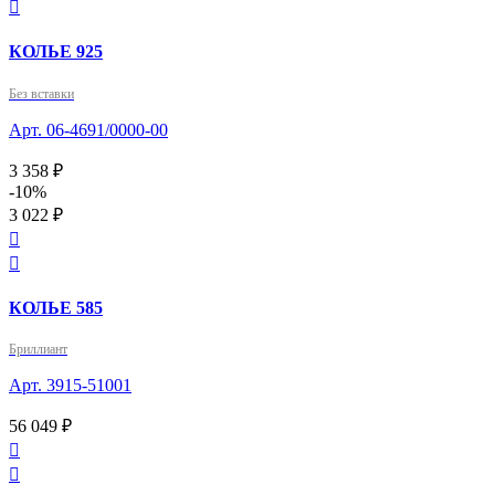

КОЛЬЕ 925
Без вставки
Арт. 06-4691/0000-00
3 358 ₽
-10%
3 022 ₽


КОЛЬЕ 585
Бриллиант
Арт. 3915-51001
56 049 ₽

