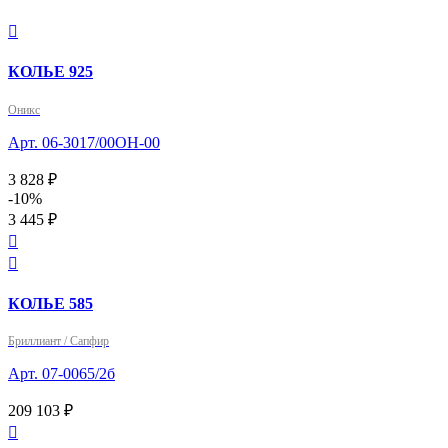

КОЛЬЕ 925
Оникс
Арт. 06-3017/00ОН-00
3 828 ₽
-10%
3 445 ₽


КОЛЬЕ 585
Бриллиант / Сапфир
Арт. 07-0065/2б
209 103 ₽
