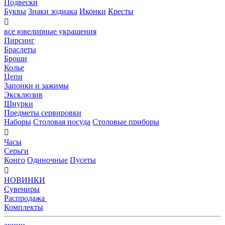
Подвески
Буквы
Знаки зодиака
Иконки
Кресты

все ювелирные украшения
Пирсинг
Браслеты
Броши
Колье
Цепи
Запонки и зажимы
Эксклюзив
Шнурки
Предметы сервировки
Наборы
Столовая посуда
Столовые приборы

Часы
Серьги
Конго
Одиночные
Пусеты

НОВИНКИ
Сувениры
Распродажа
Комплекты