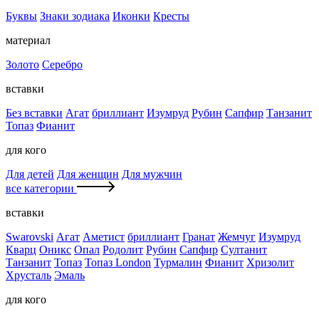
Буквы
Знаки зодиака
Иконки
Кресты
материал
Золото
Серебро
вставки
Без вставки
Агат
бриллиант
Изумруд
Рубин
Сапфир
Танзанит
Топаз
Фианит
для кого
Для детей
Для женщин
Для мужчин
все категории
вставки
Swarovski
Агат
Аметист
бриллиант
Гранат
Жемчуг
Изумруд
Кварц
Оникс
Опал
Родолит
Рубин
Сапфир
Султанит
Танзанит
Топаз
Топаз London
Турмалин
Фианит
Хризолит
Хрусталь
Эмаль
для кого