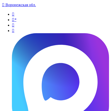

Воронежская обл.

*

