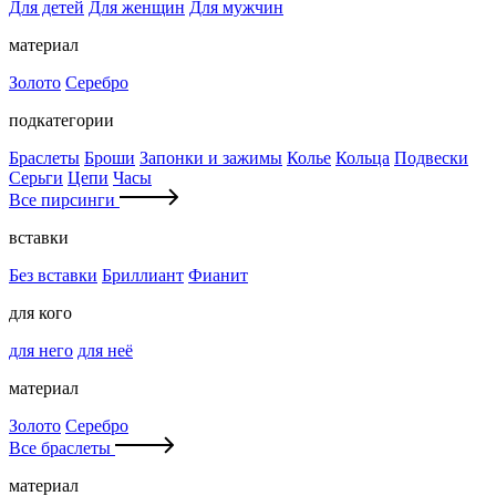
Для детей
Для женщин
Для мужчин
материал
Золото
Серебро
подкатегории
Браслеты
Броши
Запонки и зажимы
Колье
Кольца
Подвески
Серьги
Цепи
Часы
Все пирсинги
вставки
Без вставки
Бриллиант
Фианит
для кого
для него
для неё
материал
Золото
Серебро
Все браслеты
материал