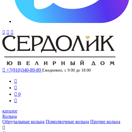




+7(910)340-89-89
Ежедневно, с 9:00 до 18:00



0

каталог
Кольца
Обручальные кольца
Помолвочные кольца
Прочие кольца
