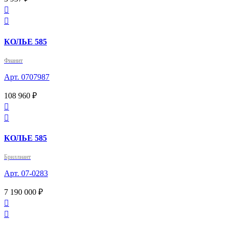


КОЛЬЕ 585
Фианит
Арт. 0707987
108 960 ₽


КОЛЬЕ 585
Бриллиант
Арт. 07-0283
7 190 000 ₽

