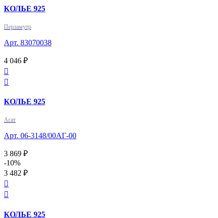
КОЛЬЕ 925
Перламутр
Арт. 83070038
4 046 ₽


КОЛЬЕ 925
Агат
Арт. 06-3148/00АГ-00
3 869 ₽
-10%
3 482 ₽


КОЛЬЕ 925