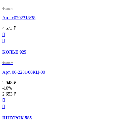
Фианит
Арт. с0702318/38
4 573 ₽


КОЛЬЕ 925
Фианит
Арт. 06-2281/00КЦ-00
2 948 ₽
-10%
2 653 ₽


ШНУРОК 585