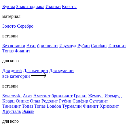
Буквы
Знаки зодиака
Иконки
Кресты
материал
Золото
Серебро
вставки
Без вставки
Агат
бриллиант
Изумруд
Рубин
Сапфир
Танзанит
Топаз
Фианит
для кого
Для детей
Для женщин
Для мужчин
все категории
вставки
Swarovski
Агат
Аметист
бриллиант
Гранат
Жемчуг
Изумруд
Кварц
Оникс
Опал
Родолит
Рубин
Сапфир
Султанит
Танзанит
Топаз
Топаз London
Турмалин
Фианит
Хризолит
Хрусталь
Эмаль
для кого