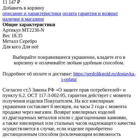
11 147 ₽
Добавить в корзину
описание и характеристики
оплата
гарантия и возврат
наличие в магазине
Общие характеристики
Артикул
MT2236-N
Вес
18.35
Металл
Серебро
Для кого
Для неё
Выбирайте понравившееся украшение, кладите его в
коризину и оплачивайте любым удобным способом.
Подробнее об оплате и доставке:
https://serdolikgold.ru/dostavka-
i-oplata/
Согласно ст.5 Закона РФ «О защите прав потребителей» и
пункту 6.2. ОСТ 117-3-002-95, гарантия действует с момента
получения изделия Покупателем. На все ювелирные
украшения составляет 6 месяцев, на часы 2 года с момента
продажи через магазин. Возврат ювелирных изделий
из драгоценных металлов и/или с драгоценными камнями,
а также ювелирных или стальных часов надлежащего качества
осуществляется в случае, если изделие приобретено
дистанционным способом (исключающим возможность