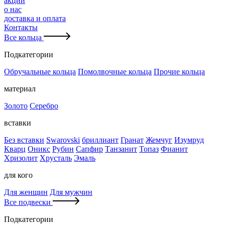
акции
о нас
доставка и оплата
Контакты
Все кольца
Подкатегории
Обручальные кольца
Помолвочные кольца
Прочие кольца
материал
Золото
Серебро
вставки
Без вставки
Swarovski
бриллиант
Гранат
Жемчуг
Изумруд
Кварц
Оникс
Рубин
Сапфир
Танзанит
Топаз
Фианит
Хризолит
Хрусталь
Эмаль
для кого
Для женщин
Для мужчин
Все подвески
Подкатегории