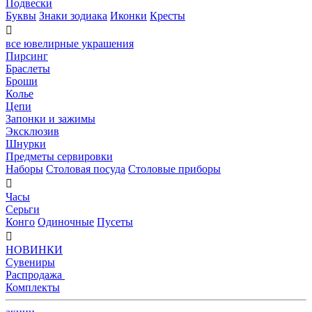
Подвески
Буквы
Знаки зодиака
Иконки
Кресты

все ювелирные украшения
Пирсинг
Браслеты
Броши
Колье
Цепи
Запонки и зажимы
Эксклюзив
Шнурки
Предметы сервировки
Наборы
Столовая посуда
Столовые приборы

Часы
Серьги
Конго
Одиночные
Пусеты

НОВИНКИ
Сувениры
Распродажа
Комплекты