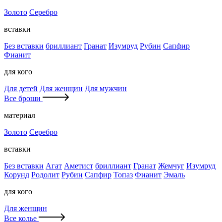
Золото
Серебро
вставки
Без вставки
бриллиант
Гранат
Изумруд
Рубин
Сапфир
Фианит
для кого
Для детей
Для женщин
Для мужчин
Все броши
материал
Золото
Серебро
вставки
Без вставки
Агат
Аметист
бриллиант
Гранат
Жемчуг
Изумруд
Корунд
Родолит
Рубин
Сапфир
Топаз
Фианит
Эмаль
для кого
Для женщин
Все колье